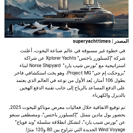
المصدر | superyachttimes
في خطوة غير مسبوقة في عالم صناعة اليخوت، أعلنت
شركة "إكسبلورر ياختس" Xplorer Yachts عن شراكة
استراتيجية مع "نورس شيب يارد" Norse Shipyard لبناء
"بروجكت إم جي" Project MG، وهو يخت استكشافي فاخر
بطول 106 أمتار، يُعد الأول من نوعه في العالم الذي يعتمد
على الدفع المساعد بالرياح إلى جانب تقنية الدفع الهجين
بالديزل والكهرباء.
تم توقيع الاتفاقية خلال فعاليات معرض موناكو لليخوت 2025،
بحضور بول مادين ممثل "إكسبلورر ياختس"، ومصطفى سنغو
عن "نورس شيب يارد"، لتشكل انطلاقة سلسلة "وند فوياج"
Wind Voyage الجديدة التي تتراوح بين 80 و120 مترًا.