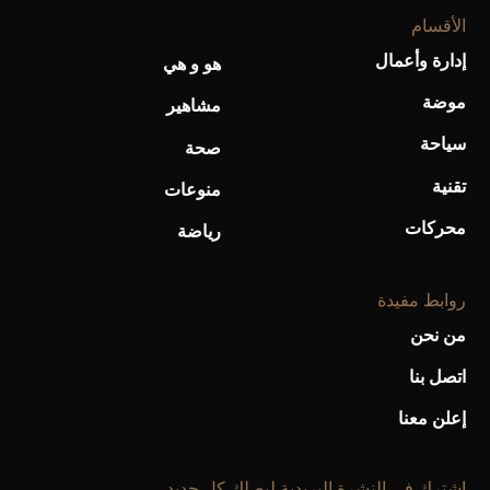
الأقسام
إدارة وأعمال
هو و هي
أفضل تدريج للشعر الطويل لإطلالة جريئة وعصرية
موضة
مشاهير
سياحة
صحة
تقنية
منوعات
محركات
رياضة
روابط مفيدة
من نحن
اتصل بنا
أحذية Mary Jane: ترف وأناقة للرجال
إعلن معنا
إشترك فى النشرة البريدية ليصلك كل جديد