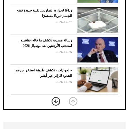
وداعًا لحرارة التمارين.. تقنية جديدة تمنح
الجسم تبريدًا مستمرًا
2026-07-27
رسالة مسربة تكشف ما قاله إنفانتينو
لمنتخب الأرجنتين بعد مونديال 2026
2026-07-26
7 نصائح لاختيار لون البنطلون المناسب للقميص
«الجوازات» تكشف طريقة استخراج رقم
الأسود
الحدود للزائر عبر أبشر
2026-07-26
بعد 7 أشهر من تعرضه لحادث مروع.. جوشوا
يفوز على برينغا بـ"الضربة القاضية" (فيديو)
2026-07-26