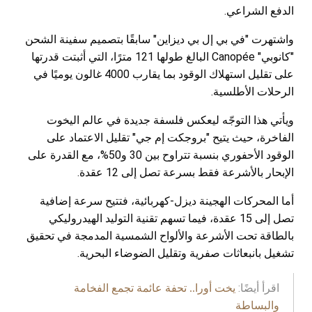
الدفع الشراعي.
واشتهرت "في بي إل بي ديزاين" سابقًا بتصميم سفينة الشحن
"كانوبي" Canopée البالغ طولها 121 مترًا، التي أثبتت قدرتها
على تقليل استهلاك الوقود بما يقارب 4000 غالون يوميًا في
الرحلات الأطلسية.
ويأتي هذا التوجّه ليعكس فلسفة جديدة في عالم اليخوت
الفاخرة، حيث يتيح "بروجكت إم جي" تقليل الاعتماد على
الوقود الأحفوري بنسبة تتراوح بين 30 و50%، مع القدرة على
الإبحار بالأشرعة فقط بسرعة تصل إلى 12 عقدة.
أما المحركات الهجينة ديزل-كهربائية، فتتيح سرعة إضافية
تصل إلى 15 عقدة، فيما تسهم تقنية التوليد الهيدروليكي
بالطاقة تحت الأشرعة والألواح الشمسية المدمجة في تحقيق
تشغيل بانبعاثات صفرية وتقليل الضوضاء البحرية.
اقرأ أيضًا:
يخت أورا.. تحفة عائمة تجمع الفخامة
والبساطة