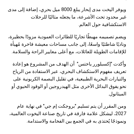
ويوفر اليخت مدى إبحار يبلغ 8000 ميل بحري، إضافة إلى مدى
غير محدود تحت الأشرعة، ما يجعله مثاليًا للرحلات
الاستكشافية حول العالم.
ويضم تصميمه مهبطًا تجاريًا للطائرات العمودية مزودًا بحظيرة،
وناديًا شاطئيًا واسعًا، إلى جانب مساحات معيشة فاخرة مُهيأة
للإقامات الطويلة للعائلات، مع أعلى معايير الراحة والسلامة.
وأكدت "إكسبلورر ياختس" أن الهدف من المشروع هو إعادة
تعريف مفهوم الاستكشاف البحري، عبر الاستفادة من الرياح
والتيارات البحرية الطبيعية، في تقليل البصمة الكربونية على
نحو يفوق البدائل الأخرى مثل الهيدروجين أو الوقود الحيوي أو
الميثانول.
ومن المقرر أن يتم تسليم "بروجكت إم جي" في نهاية عام
2027، ليشكل علامة فارقة في تاريخ صناعة اليخوت العالمية،
ونموذجًا يُحتذى به في الجمع بين الفخامة والاستدامة.