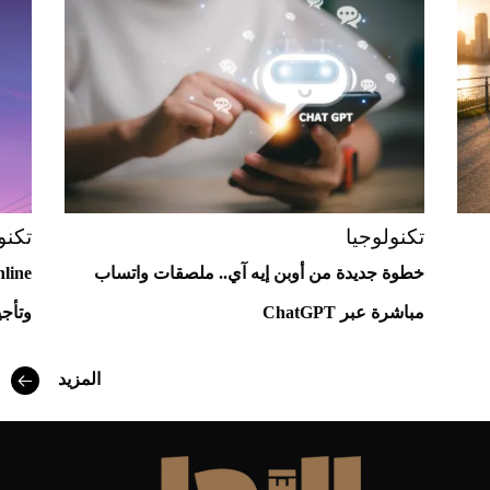
Aston Martin Valiant: على هوى الأبطال
تكنولوجيا
تكنو
خطوة جديدة من أوبن إيه آي.. ملصقات واتساب
مباشرة عبر ChatGPT
وتأجي
المزيد
أفضل تدريج للشعر الطويل لإطلالة جريئة وعصرية