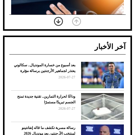
آخر الأخبار
بعد أسبوع من خسارة المونديال.. سكالوني
ضعف تبريد مكيف السيارة عند الوقوف.. أشهر
يعتذر لجماهير الأرجنتين برسالة مؤثرة
الأسباب والحلول
2026-07-27
وداعًا لحرارة التمارين.. تقنية جديدة تمنح
الجسم تبريدًا مستمرًا
2026-07-27
رسالة مسربة تكشف ما قاله إنفانتينو
لمنتخب الأرجنتين بعد مونديال 2026