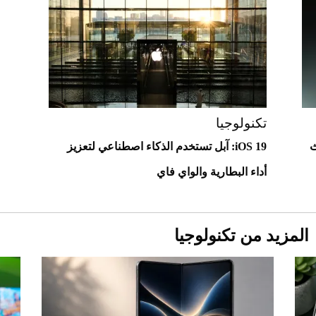
2026-07-25
"بوجاتي ميسترال" الاستثنائية للبيع في
مزاد مونتيري
2026-07-23
أغلى 10 عطور في العالم للرجال تمنحك فخامة
استثنائية
تكنولوجيا
تحديث
iOS 19: آبل تستخدم الذكاء اصطناعي لتعزيز
أداء البطارية والواي فاي
المزيد من تكنولوجيا