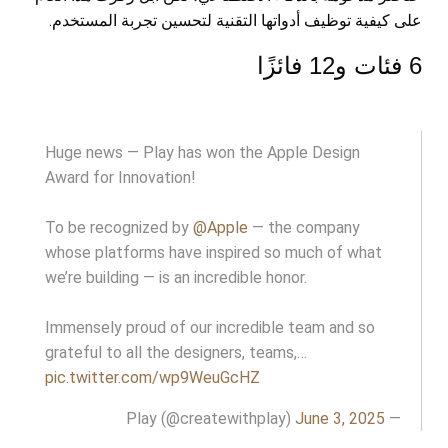
على كيفية توظيف أدواتها التقنية لتحسين تجربة المستخدم.
6 فئات و12 فائزًا
Huge news — Play has won the Apple Design
Award for Innovation!
To be recognized by
@Apple
— the company
whose platforms have inspired so much of what
we’re building — is an incredible honor.
Immensely proud of our incredible team and so
grateful to all the designers, teams,…
pic.twitter.com/wp9WeuGcHZ
June 3, 2025
— Play (@createwithplay)