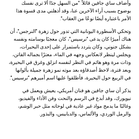
وأضاف ساي جافين قائلاً: "من السهل جدًا ألا ترى نفسك
بوضوح بسبب آراء الآخرين عنا، وقد أذهلني مدى قسوة هذا
الأمر باعتباره أيضًا نوعًا من العقاب".
وتحكي الأسطورة اليونانية التي تدور حول زهرة "النرجس"، أن
هناك أميرًا كان يدعى "نرسيس"، كان معجبًا بوسامته ونفسه
بشكل جنوني، وكان يتردد باستمرار على إحدى البحيرات،
ويجلس لينظر لانعكاس وجهه في الماء، معتزًا بجماله الفاتن،
وذات مرة وهو هائم في النظر لنفسه انزلق وغرق في البحيرة،
وبعد فترة، لاحظ أصدقاؤه بعد موته نمو زهرة جميلة بألوانها
في الربيع حول البحيرة، فأطلقوا عليها اسم أميرهم "نرسيس".
يذكر أن ساي جافين هو فنان أمريكي، يعيش ويعمل في
نيويورك، وقد أبدع في الرسم والنحت وفن الأداء والفيديو،
وغالبًا ما يدمج مواد غير عادية في لوحاته مثل حبر الوشم،
والرمل الوردي، والألماس، والدبابيس، والبذور.