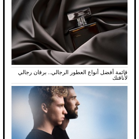
قائمة أفضل أنواع العطور الرجالي.. برفان رجالي
لأناقتك