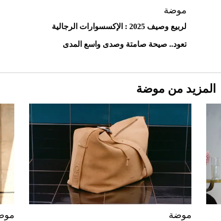
موضة
لربيع وصيف 2025 : الإكسسوارات الرجالية
تعود.. صيحة صامتة وصدى واسع المدى
المزيد من موضة
Aston Martin Valiant: على هوى الأبطال
موضة
موض