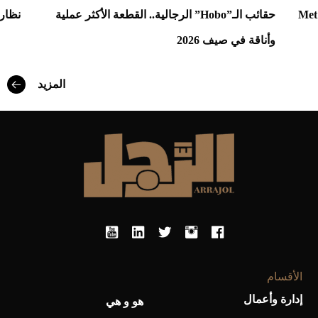
ع إلى "آفاق" Met Gala
حقائب الـ”Hobo” الرجالية.. القطعة الأكثر عملية
نظارا
وأناقة في صيف 2026
أفضل تدريج للشعر الطويل لإطلالة جريئة وعصرية
المزيد
أحذية Mary Jane: ترف وأناقة للرجال
الأقسام
إدارة وأعمال
هو و هي