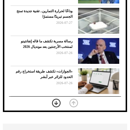
وداعًا لحرارة التمارين.. تقنية جديدة تمنح
الجسم تبريدًا مستمرًا
2026-07-27
رسالة مسربة تكشف ما قاله إنفانتينو
لمنتخب الأرجنتين بعد مونديال 2026
2026-07-26
7 نصائح لاختيار لون البنطلون المناسب للقميص
«الجوازات» تكشف طريقة استخراج رقم
الأسود
الحدود للزائر عبر أبشر
2026-07-26
بعد 7 أشهر من تعرضه لحادث مروع.. جوشوا
يفوز على برينغا بـ"الضربة القاضية" (فيديو)
2026-07-26