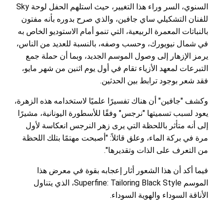
السنوي، السر وراء هذا التغيير، حيث استلهم الحفل لوحة Sky
للفنان التشكيلي ساي جافين، والذي صرح بدوره بأنه مفتون
بالنباتات المعمرة الربيعية، التي تنمو أمام الاستوديو الخاص به
في شمال نيويورك، وحسب وصفه، بالنسبة للعديد من الناس،
يرمز الإزهار إلى وصول الموسم الجديد، وبما أن حملة جمع
التبرعات لمعهد الأزياء تقام في أول يوم اثنين من شهر مايو،
فقد شعر بوجود ترابط بين الحدثين.
وكشف "جافين" أن هناك تفسيرًا علميًا لاستخدامه هذه الزهرة،
يعود لسبب تسميتها "نرجس" وفقًا للأسطورة اليونانية، مشيرًا
إلى أنه متأثر باللحظة التي يرى زهر النرجس انعكاسة لأول
مرة في بركة الماء، وعلق قائلاً: "أصبحت مهتمًا بتلك اللحظة
من التعرف على الذات وتقديرها".
فيما أكد أن هذا الشعور أثار إعجابه بقوة في معرض هذا
الموسم Superfine: Tailoring Black Style، الذي يتناول
الأناقة السوداء والهوية السوداء.