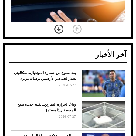
آخر الأخبار
بعد أسبوع من خسارة المونديال.. سكالوني
ضعف تبريد مكيف السيارة عند الوقوف.. أشهر
يعتذر لجماهير الأرجنتين برسالة مؤثرة
الأسباب والحلول
2026-07-27
وداعًا لحرارة التمارين.. تقنية جديدة تمنح
الجسم تبريدًا مستمرًا
2026-07-27