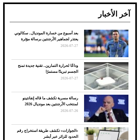
آخر الأخبار
بعد أسبوع من خسارة المونديال.. سكالوني
ضعف تبريد مكيف السيارة عند الوقوف.. أشهر
يعتذر لجماهير الأرجنتين برسالة مؤثرة
الأسباب والحلول
2026-07-27
وداعًا لحرارة التمارين.. تقنية جديدة تمنح
الجسم تبريدًا مستمرًا
2026-07-27
رسالة مسربة تكشف ما قاله إنفانتينو
لمنتخب الأرجنتين بعد مونديال 2026
2026-07-26
7 نصائح لاختيار لون البنطلون المناسب للقميص
«الجوازات» تكشف طريقة استخراج رقم
الأسود
الحدود للزائر عبر أبشر