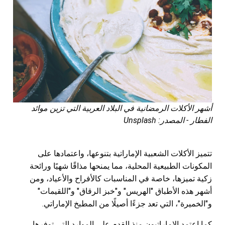
أشهر الأكلات الرمضانية في البلاد العربية التي تزين موائد
الفطار - المصدر: Unsplash
تتميز الأكلات الشعبية الإماراتية بتنوعها، واعتمادها على
المكونات الطبيعية المحلية، مما يمنحها مذاقًا شهيًا ورائحة
زكية تميزها، خاصة في المناسبات كالأفراح والأعياد، ومن
أشهر هذه الأطباق "الهريس" و"خبز الرقاق" و"اللقيمات"
و"الخميرة"، التي تعد جزءًا أصيلًا من المطبخ الإماراتي.
كما اعتمد الإماراتيون منذ القدم على الموارد التي توفرها