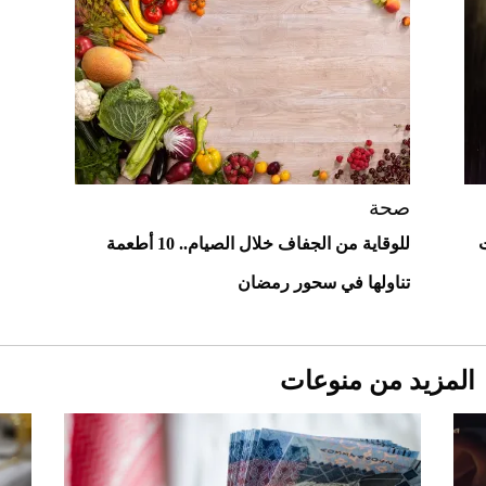
"بوجاتي ميسترال" الاستثنائية للبيع في
مزاد مونتيري
2026-07-23
أغلى 10 عطور في العالم للرجال تمنحك فخامة
استثنائية
صحة
للوقاية من الجفاف خلال الصيام.. 10 أطعمة
تناولها في سحور رمضان
المزيد من منوعات
Aston Martin Valiant: على هوى الأبطال