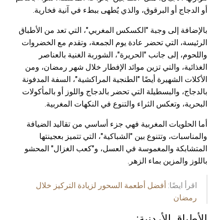
أو الدجاج أو البرقوق، والذي يُطهى ببطء في آنية فخارية.
بالإضافة إلى وجبة "الكسكس المغربي"، التي تعد من الأطباق
الرئيسة، التي تحضر عادة يوم الجمعة، وتقدم مع الخضروات
واللحوم، إلى جانب "الحريرة"، الشوربة الغنية بالعناصر
الغذائية، والتي تزين موائد الإفطار خلال شهر رمضان، ومن
الأكلات الشهيرة أيضًا "الطنجية المراكشية"، السفة المدفونة
بالدجاج، والبسطيلة التي تحضر بالدجاج واللوز أو بالمأكولات
البحرية، وتعكس الثراء والتنوع في النكهات المغربية.
أما الحلويات المغربية فهي جزء أساسي من تقاليد الضيافة
والمناسبات، وتتنوع بين "الشباكية"، التي تتميز بعجينتها
المتشابكة والمغموسة في العسل، و"كعب الغزال" المحشو
باللوز والمزين بماء الزهر.
اقرأ ايضًا:
أفضل أطعمة السحور لزيادة التركيز خلال
رمضان
الأطباق الأردنية: