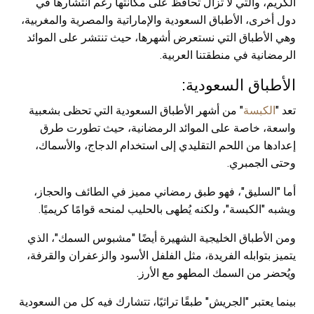
الكريم، والتي لا تزال تحافظ على مكانتها رغم انتشارها في
دول أخرى، الأطباق السعودية والإماراتية والمصرية والمغربية،
وهي الأطباق التي نستعرض أشهرها، حيث تنتشر على الموائد
الرمضانية في منطقتنا العربية.
الأطباق السعودية:
تعد "
الكبسة
" من أشهر الأطباق السعودية التي تحظى بشعبية
واسعة، خاصة على الموائد الرمضانية، حيث تطورت طرق
إعدادها من اللحم التقليدي إلى استخدام الدجاج، والأسماك،
وحتى الجمبري.
أما "السليق"، فهو طبق رمضاني مميز في الطائف والحجاز،
ويشبه "الكبسة"، ولكنه يُطهى بالحليب لمنحه قوامًا كريميًا.
ومن الأطباق الخليجية الشهيرة أيضًا "مشبوس السمك"، الذي
يتميز بتوابله الفريدة، مثل الفلفل الأسود والزعفران والقرفة،
ويُحضر من السمك المطهو مع الأرز.
بينما يعتبر "الجريش" طبقًا تراثيًا، تتشارك فيه كل من السعودية