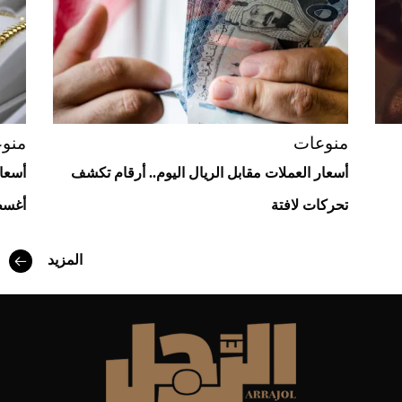
منوعات
منو
أسعار العملات مقابل الريال اليوم.. أرقام تكشف
تحركات لافتة
أغسطس
أفضل تدريج للشعر الطويل لإطلالة جريئة وعصرية
المزيد