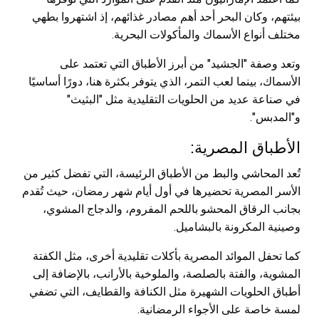
بيئتهم، وكان البحر أحد أهم مصادر غذائهم، إذ اشتهروا بطهي
مختلف أنواع الأسماك والمأكولات البحرية.
وتعد وصفة "الجشيد" من أبرز الأطباق التي تعتمد على
الأسماك، بينما لعب التمر، الذي يتوفر بكثرة هنا، دورًا أساسيًا
في صناعة عديد من الحلويات التقليدية مثل "البثيث"
و"المدبس".
الأطباق المصرية:
تُعد المحاشي والبط من الأطباق الرئيسة، التي تفضل كثير من
الأسر المصرية تحضيرها في أول أيام شهر رمضان، حيث تُقدم
بجانب الرقاق المحشو باللحم المفروم، والدجاج المشوي،
وصينية المكرونة بالبشاميل.
كما تحفل الموائد المصرية بأكلات تقليدية أخرى، مثل الكفتة
المشوية، والفتة بالصلصة، والملوخية بالأرانب، بالإضافة إلى
أطباق الحلويات الشهيرة مثل الكنافة والقطايف، التي تضفي
لمسة خاصة على الأجواء الرمضانية.