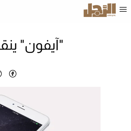
تجاوز
إلى
المحتوى
الرئيسي
"آيفون" ينق