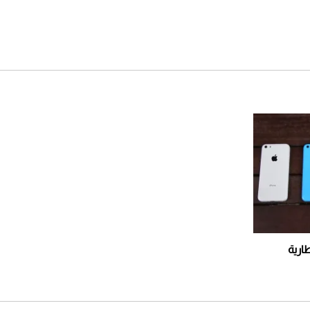
لشهر أغسطس 2026
2026-07-25
أقصر يوم في 2026 يقترب.. ماذا
يحدث في دوران الأرض؟
2026-07-25
قبل ليلة النزال.. اكتمال وزن
أبطال "The Comeback" في
جدة (فيديو)
2026-07-25
"بوجاتي ميسترال" الاستثنائية
للبيع في مزاد مونتيري
2026-07-23
ارية