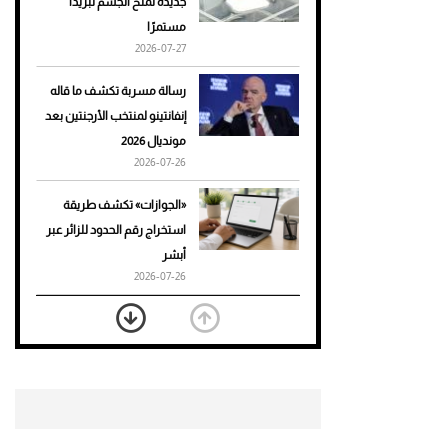
جديدة تمنح الجسم تبريدًا
مستمرًا
أحذية Mary Jane: ترف وأناقة
2026-07-27
للرجال
رسالة مسربة تكشف ما قاله
إنفانتينو لمنتخب الأرجنتين بعد
مونديال 2026
2026-07-26
«الجوازات» تكشف طريقة
استخراج رقم الحدود للزائر عبر
أبشر
2026-07-26
بعد 7 أشهر من تعرضه لحادث
مروع.. جوشوا يفوز على برينغا
بـ"الضربة القاضية" (فيديو)
2026-07-26
موعد صرف حساب المواطن