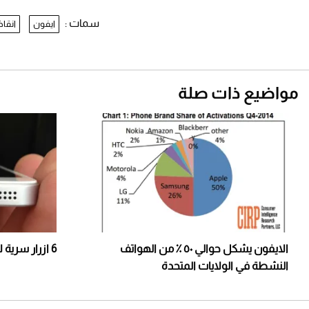
سمات :
ايفون
انقاذ
مواضيع ذات صلة
الايفون يشكل حوالي ٥٠ ٪ من الهواتف
6 ازرار سرية لا بد ان تجربها في ايفون
النشطة في الولايات المتحدة