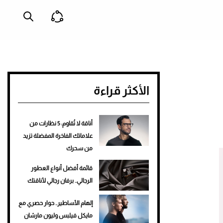
الأكثر قراءة
أناقة لا تُقاوم: 5 نظارات من
علاماتك الفاخرة المفضلة تزيد
من سحرك
قائمة أفضل أنواع العطور
الرجالي.. برفان رجالي لأناقتك
إلهام الأساطير.. حوار حصري مع
مايكل فيلبس وليون مارشان