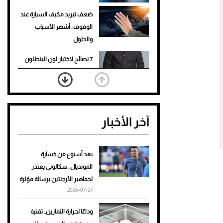
ضعف تبريد مكيف السيارة عند
الوقوف.. أشهر الأسباب
والحلول
7 نصائح لاختيار لون البنطلون
المناسب للقميص الأسود
نرى المستقبل من خلال
تصميماتنا.. كيف حجزت 1886
آخر الأخبار
مكانها في عالم الأزياء؟
أغلى 10 عطور في العالم للرجال
تمنحك فخامة استثنائية
بعد أسبوع من خسارة
المونديال.. سكالوني يعتذر
Aston Martin Valiant: على
لجماهير الأرجنتين برسالة مؤثرة
هوى الأبطال
2026-07-27
أفضل تدريج للشعر الطويل
وداعًا لحرارة التمارين.. تقنية
لإطلالة جريئة وعصرية