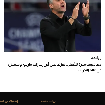
رياضة
بعد تعيينه مدربًا للأهلي.. تعرّف على أبرز إنجازات مارينو بوسيتش
في عالم التدريب
روابط مفيدة
إشترك فى النشر