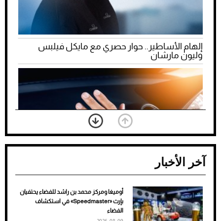
إلهام الأساطير.. حوار حصري مع مايكل فيلبس
وليون مارشان
آخر الأخبار
أوميغا ومركز محمد بن راشد للفضاء يحتفيان
ضعف تبريد مكيف السيارة عند الوقوف.. أشهر
بإرث «Speedmaster» في استكشاف
الأسباب والحلول
الفضاء