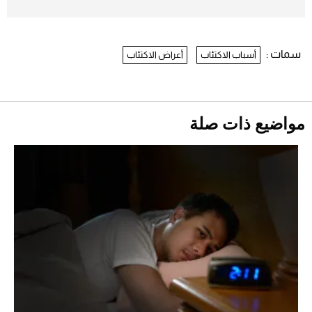
بعد 7 أشهر من تعرضه لحادث مروع.. جوشوا
يفوز على برينغا بـ"الضربة القاضية" (فيديو)
2026-07-26
سمات :
أسباب الاكتئاب
أعراض الاكتئاب
نرى المستقبل من خلال تصميماتنا.. كيف حجزت
1886 مكانها في عالم الأزياء؟
موعد صرف حساب المواطن لشهر
أغسطس 2026
2026-07-25
مواضيع ذات صلة
أقصر يوم في 2026 يقترب.. ماذا يحدث في
دوران الأرض؟
2026-07-25
قبل ليلة النزال.. اكتمال وزن أبطال "The
Comeback" في جدة (فيديو)
2026-07-25
أغلى 10 عطور في العالم للرجال تمنحك فخامة
استثنائية