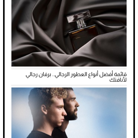
قائمة أفضل أنواع العطور الرجالي.. برفان رجالي
لأناقتك