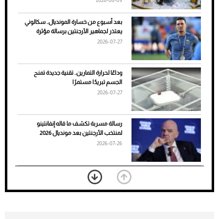
2026-08-09
بعد أسبوع من خسارة المونديال.. سكالوني
يعتذر لجماهير الأرجنتين برسالة مؤثرة
2026-07-27
وداعًا لحرارة التمارين.. تقنية جديدة تمنح
الجسم تبريدًا مستمرًا
2026-07-27
7 نصائح لاختيار لون البنطلون المناسب للقميص
رسالة مسربة تكشف ما قاله إنفانتينو
الأسود
لمنتخب الأرجنتين بعد مونديال 2026
2026-07-26
«الجوازات» تكشف طريقة استخراج رقم
الحدود للزائر عبر أبشر
2026-07-26