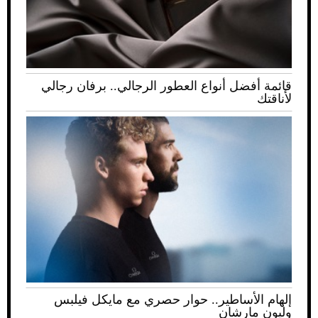
قائمة أفضل أنواع العطور الرجالي.. برفان رجالي
لأناقتك
إلهام الأساطير.. حوار حصري مع مايكل فيلبس
وليون مارشان