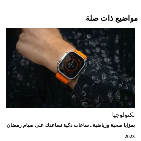
1886 مكانها في عالم الأزياء؟
دوران الأرض؟
2026-07-25
مواضيع ذات صلة
قبل ليلة النزال.. اكتمال وزن أبطال "The
Comeback" في جدة (فيديو)
2026-07-25
"بوجاتي ميسترال" الاستثنائية للبيع في
مزاد مونتيري
2026-07-23
أغلى 10 عطور في العالم للرجال تمنحك فخامة
استثنائية
تكنولوجيا
بمزايا صحية ورياضية.. ساعات ذكية تساعدك على صيام رمضان
2023