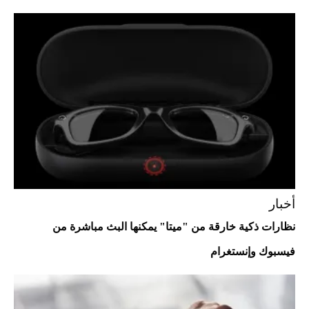
Aston Martin Valiant: على هوى الأبطال
أخبار
نظارات ذكية خارقة من "ميتا" يمكنها البث مباشرة من
فيسبوك وإنستغرام
أفضل تدريج للشعر الطويل لإطلالة جريئة وعصرية