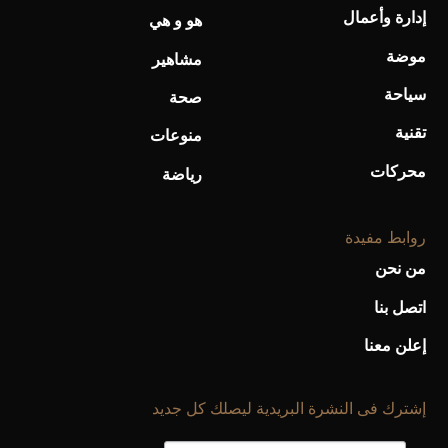
أحذية Mary Jane: ترف وأناقة للرجال
إدارة وأعمال
هو و هي
موضة
مشاهير
سياحة
صحة
تقنية
منوعات
محركات
رياضة
روابط مفيدة
من نحن
اتصل بنا
إعلن معنا
إشترك فى النشرة البريدية ليصلك كل جديد