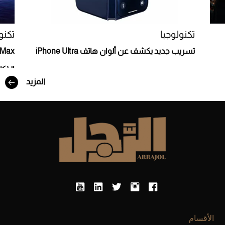
تكنولوجيا
تكنو
تسريب جديد يكشف عن ألوان هاتف iPhone Ultra
الذك
المزيد
أفضل تدريج للشعر الطويل لإطلالة جريئة وعصرية
الأقسام