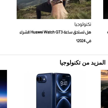
أغلى 10 عطور في العالم للرجال تمنحك فخامة
استثنائية
تكنولوجيا
هل تستحق ساعة Huawei Watch GT3 الشراء
في 2024؟
المزيد من تكنولوجيا
Aston Martin Valiant: على هوى الأبطال