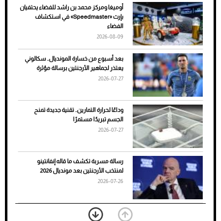
أوميغا ومركز محمد بن راشد للفضاء يحتفيان
ضعف تبريد مكيف السيارة عند الوقوف.. أشهر
بإرث «Speedmaster» في استكشاف
الأسباب والحلول
الفضاء
2026-08-09
بعد أسبوع من خسارة المونديال.. سكالوني
يعتذر لجماهير الأرجنتين برسالة مؤثرة
2026-07-27
وداعًا لحرارة التمارين.. تقنية جديدة تمنح
الجسم تبريدًا مستمرًا
2026-07-27
7 نصائح لاختيار لون البنطلون المناسب للقميص
رسالة مسربة تكشف ما قاله إنفانتينو
الأسود
لمنتخب الأرجنتين بعد مونديال 2026
2026-07-26
«الجوازات» تكشف طريقة استخراج رقم