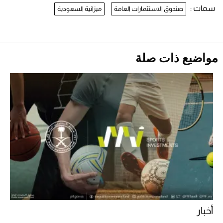
سمات :
صندوق الاستثمارات العامة
ميزانية السعودية
نرى المستقبل من خلال تصميماتنا.. كيف حجزت
1886 مكانها في عالم الأزياء؟
أقصر يوم في 2026 يقترب.. ماذا يحدث في
دوران الأرض؟
2026-07-25
مواضيع ذات صلة
قبل ليلة النزال.. اكتمال وزن أبطال "The
Comeback" في جدة (فيديو)
2026-07-25
"بوجاتي ميسترال" الاستثنائية للبيع في مزاد
مونتيري
2026-07-23
أغلى 10 عطور في العالم للرجال تمنحك فخامة
استثنائية
أخبار