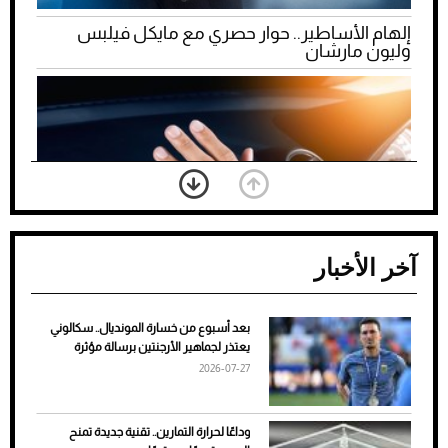
إلهام الأساطير.. حوار حصري مع مايكل فيلبس
وليون مارشان
آخر الأخبار
بعد أسبوع من خسارة المونديال.. سكالوني
ضعف تبريد مكيف السيارة عند الوقوف.. أشهر
يعتذر لجماهير الأرجنتين برسالة مؤثرة
الأسباب والحلول
2026-07-27
وداعًا لحرارة التمارين.. تقنية جديدة تمنح