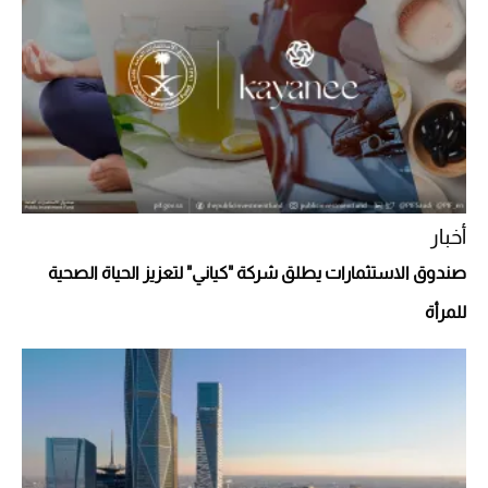
"بوجاتي ميسترال" الاستثنائية للبيع في مزاد
مونتيري
2026-07-23
أغلى 10 عطور في العالم للرجال تمنحك فخامة
استثنائية
أخبار
صندوق الاستثمارات يطلق شركة "كياني" لتعزيز الحياة الصحية
للمرأة
Aston Martin Valiant: على هوى الأبطال