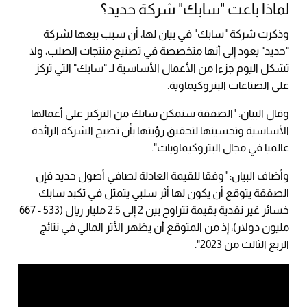
لماذا باعت "سابك" شركة حديد؟
وذكرت شركة "سابك" في بيان لها، أن سبب بيعها لشركة
"حديد" يعود إلى أنها متخصصة في تصنيع منتجات الصلب، ولا
تشكل اليوم جزءا من الأعمال الأساسية لـ "سابك" التي تركز
على الصناعات البتروكيماوية.
وقال البيان: "الصفقة ستمكن سابك من التركيز على أعمالها
الأساسية وتحسينها لتحقيق رؤيتها بأن تصبح الشركة الرائدة
عالميا في مجال البتروكيماويات".
وأضاف البيان: "وفقا للقيمة العادلة لصافي أصول حديد فإن
الصفقة يتوقع أن يكون لها أثر سلبي يتمثل في تكبد سابك
خسائر غير نقدية بقيمة تتراوح بين 2 إلى 2.5 مليار ريال (533 - 667
مليون دولار)، إذ من المتوقع أن يظهر الأثر المالي في نتائج
الربع الثالث من 2023".