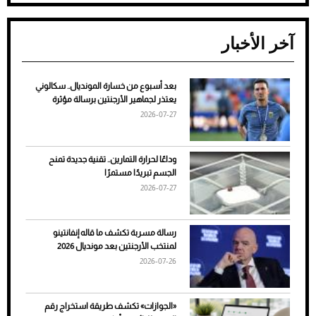
آخر الأخبار
بعد أسبوع من خسارة المونديال.. سكالوني
ضعف تبريد مكيف السيارة عند الوقوف.. أشهر
يعتذر لجماهير الأرجنتين برسالة مؤثرة
الأسباب والحلول
2026-07-27
وداعًا لحرارة التمارين.. تقنية جديدة تمنح
الجسم تبريدًا مستمرًا
2026-07-27
رسالة مسربة تكشف ما قاله إنفانتينو
لمنتخب الأرجنتين بعد مونديال 2026
2026-07-26
7 نصائح لاختيار لون البنطلون المناسب للقميص
«الجوازات» تكشف طريقة استخراج رقم
الأسود