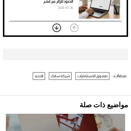
الحدود للزائر عبر أبشر
2026-07-26
بعد 7 أشهر من تعرضه لحادث مروع.. جوشوا
يفوز على برينغا بـ"الضربة القاضية" (فيديو)
2026-07-26
موعد صرف حساب المواطن لشهر
أغسطس 2026
2026-07-25
سمات :
صندوق الاستثمارات
شركة سابك
الحديد
نرى المستقبل من خلال تصميماتنا.. كيف حجزت
1886 مكانها في عالم الأزياء؟
أقصر يوم في 2026 يقترب.. ماذا يحدث في
دوران الأرض؟
2026-07-25
مواضيع ذات صلة
قبل ليلة النزال.. اكتمال وزن أبطال "The
Comeback" في جدة (فيديو)
2026-07-25