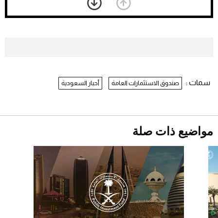
بعد 7 أشهر من تعرضه لحادث مروع.. جوشوا
يفوز على برينغا بـ"الضربة القاضية" (فيديو)
2026-07-26
موعد صرف حساب المواطن لشهر
أغسطس 2026
2026-07-25
سمات :
صندوق الاستثمارات العامة
أحبار السعودية
نرى المستقبل من خلال تصميماتنا.. كيف حجزت
1886 مكانها في عالم الأزياء؟
أقصر يوم في 2026 يقترب.. ماذا يحدث في
دوران الأرض؟
2026-07-25
مواضيع ذات صلة
قبل ليلة النزال.. اكتمال وزن أبطال "The
Comeback" في جدة (فيديو)
2026-07-25
"بوجاتي ميسترال" الاستثنائية للبيع في مزاد
مونتيري