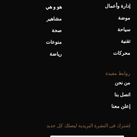
إدارة وأعمال
هو و هي
أحذية Mary Jane: ترف وأناقة للرجال
موضة
مشاهير
سياحة
صحة
تقنية
منوعات
محركات
رياضة
روابط مفيدة
من نحن
اتصل بنا
إعلن معنا
إشترك فى النشرة البريدية ليصلك كل جديد