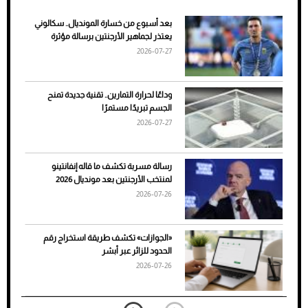
بعد أسبوع من خسارة المونديال.. سكالوني
ضعف تبريد مكيف السيارة عند الوقوف.. أشهر
يعتذر لجماهير الأرجنتين برسالة مؤثرة
الأسباب والحلول
2026-07-27
وداعًا لحرارة التمارين.. تقنية جديدة تمنح
الجسم تبريدًا مستمرًا
2026-07-27
رسالة مسربة تكشف ما قاله إنفانتينو
لمنتخب الأرجنتين بعد مونديال 2026
2026-07-26
7 نصائح لاختيار لون البنطلون المناسب للقميص
«الجوازات» تكشف طريقة استخراج رقم
الأسود
الحدود للزائر عبر أبشر
2026-07-26