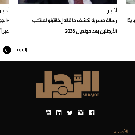
أخبار
أخبار
يدًا
رسالة مسربة تكشف ما قاله إنفانتينو لمنتخب
«الجو
الأرجنتين بعد مونديال 2026
عبر أ
المزيد
أفضل تدريج للشعر الطويل لإطلالة جريئة وعصرية
الأقسام