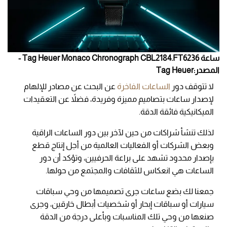
ساعة Tag Heuer Monaco Chronograph CBL2184.FT6236 -
المصدر:Tag Heuer
لا تتوقف دور
الساعات الفاخرة
عن البحث عن مصادر للإلهام
لإصدار ساعات بتصاميم مميزة وفريدة، فضلاً عن التعقيدات
الميكانيكية فائقة الدقة.
لذلك تنشأ شراكات من حين لآخر بين دور الساعات الراقية
وبعض الشركات أو الفعاليات العالمية من أجل إنتاج قطع
بإصدار محدود تشهد على براعة الحرفيين، وتؤكد أن دور
الساعات هي انعكاس للثقافات والمجتمع من حولها.
جمعنا لك بضع ساعات جرى تصميمها من وحي سباقات
سيارات أو سباقات إبحار أو شخصيات أبطال خارقين، وجرى
صنعها من وحي تلك المناسبات وبأعلى درجة من الدقة