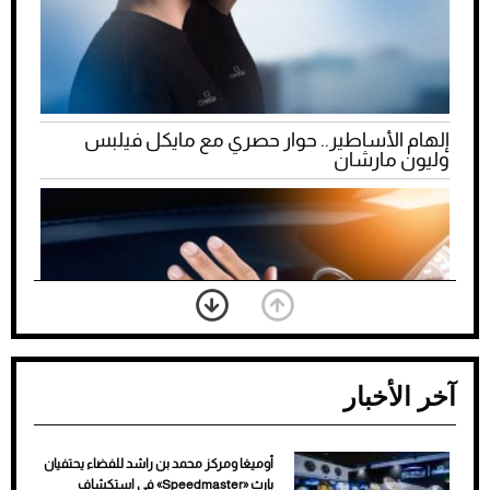
إلهام الأساطير.. حوار حصري مع مايكل فيلبس
وليون مارشان
آخر الأخبار
أوميغا ومركز محمد بن راشد للفضاء يحتفيان
ضعف تبريد مكيف السيارة عند الوقوف.. أشهر
بإرث «Speedmaster» في استكشاف
الأسباب والحلول