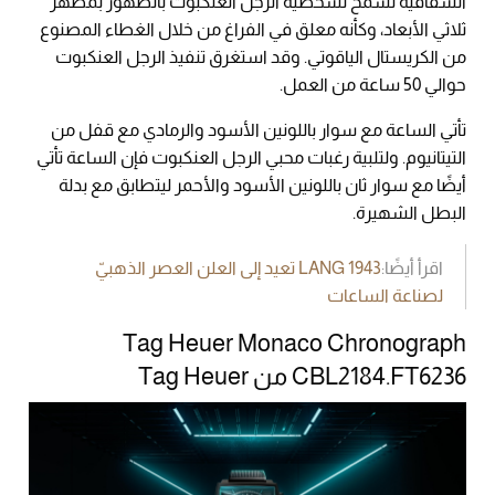
الشفافية تسمح لشخصية الرجل العنكبوت بالظهور بمظهر
ثلاثي الأبعاد، وكأنه معلق في الفراغ من خلال الغطاء المصنوع
من الكريستال الياقوتي. وقد استغرق تنفيذ الرجل العنكبوت
حوالي 50 ساعة من العمل.
تأتي الساعة مع سوار باللونين الأسود والرمادي مع قفل من
التيتانيوم. ولتلبية رغبات محبي الرجل العنكبوت فإن الساعة تأتي
أيضًا مع سوار ثان باللونين الأسود والأحمر ليتطابق مع بدلة
البطل الشهيرة.
اقرأ أيضًا:
LANG 1943 تعيد إلى العلن العصر الذهبيّ
لصناعة الساعات
Tag Heuer Monaco Chronograph
CBL2184.FT6236 من Tag Heuer