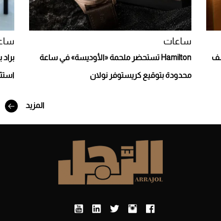
ساعات
ساع
شف
Hamilton تستحضر ملحمة «الأوديسة» في ساعة
أفضل تدريج للشعر الطويل لإطلالة جريئة وعصرية
محدودة بتوقيع كريستوفر نولان
استثن
المزيد
أحذية Mary Jane: ترف وأناقة للرجال