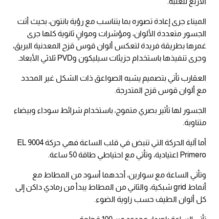
الأربع للعلبة.
الميناء جرى إعادة تصوره بما يتناسب مع رؤية بانتون، بحيث أتت
الجسور متعددة الألوان، ومؤشرات وموانٍ ثانوية كلها جرى
غمرها بطريقة فريدة لتعكس ألوان قوس قزح المعدنية البريق،
وجرى تنفيذها باستخدام جزيئات سيليكون وPVD ثلاثي الأبعاد.
العقارب تأتي بتصميم يشبه الصواعق ذات الشكل غير المحدد
مع ألوان قوس قزح المتدرجة.
الجسور لها تأثير بصري متموج، باستخدام شرائط سوداء وبيضاء
متناوبة.
أما آلية الحركة التي تنبض في قلب الساعة فهي حركة 9004 EL
Primero اعتيادية، وتأتي مع احتياطي طاقة 50 ساعة.
وتأتي الساعة مع سوارين، أحدهما أسود من المطاط مع
أنماط grid شبكية، والثاني من المطاط يبدأ من رمادي داكن إلى
كل ألوان الطيف حسب زاوية الضوء.