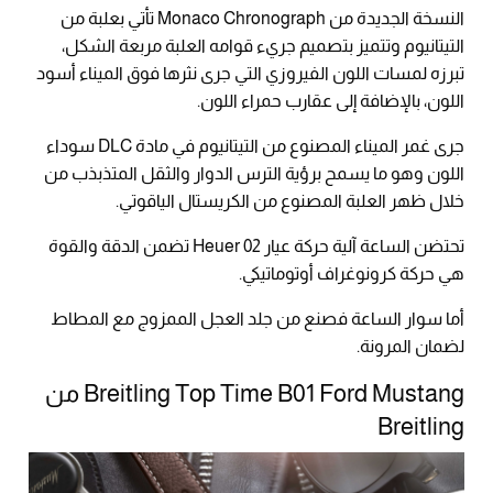
النسخة الجديدة من Monaco Chronograph تأتي بعلبة من
التيتانيوم وتتميز بتصميم جريء قوامه العلبة مربعة الشكل،
تبرزه لمسات اللون الفيروزي التي جرى نثرها فوق الميناء أسود
اللون، بالإضافة إلى عقارب حمراء اللون.
جرى غمر الميناء المصنوع من التيتانيوم في مادة DLC سوداء
اللون وهو ما يسمح برؤية الترس الدوار والثقل المتذبذب من
خلال ظهر العلبة المصنوع من الكريستال الياقوتي.
تحتضن الساعة آلية حركة عيار Heuer 02 تضمن الدقة والقوة
هي حركة كرونوغراف أوتوماتيكي.
أما سوار الساعة فصنع من جلد العجل الممزوج مع المطاط
لضمان المرونة.
Breitling Top Time B01 Ford Mustang من
Breitling