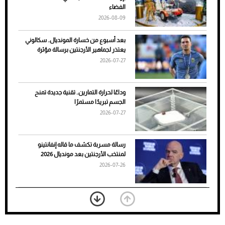
الفضاء
2026-08-09
بعد أسبوع من خسارة المونديال.. سكالوني
يعتذر لجماهير الأرجنتين برسالة مؤثرة
2026-07-27
وداعًا لحرارة التمارين.. تقنية جديدة تمنح
الجسم تبريدًا مستمرًا
2026-07-27
7 نصائح لاختيار لون البنطلون المناسب للقميص
رسالة مسربة تكشف ما قاله إنفانتينو
الأسود
لمنتخب الأرجنتين بعد مونديال 2026
2026-07-26
«الجوازات» تكشف طريقة استخراج رقم
الحدود للزائر عبر أبشر
2026-07-26