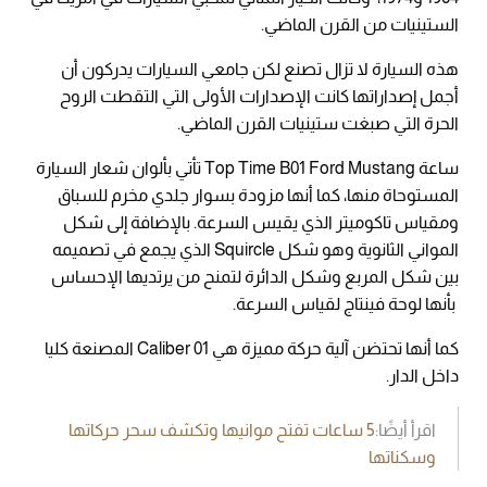
الستينيات من القرن الماضي.
هذه السيارة لا تزال تصنع لكن جامعي السيارات يدركون أن
أجمل إصداراتها كانت الإصدارات الأولى التي التقطت الروح
الحرة التي صبغت ستينيات القرن الماضي.
ساعة Top Time B01 Ford Mustang تأتي بألوان شعار السيارة
المستوحاة منها، كما أنها مزودة بسوار جلدي مخرم للسباق
ومقياس تاكوميتر الذي يقيس السرعة. بالإضافة إلى شكل
المواني الثانوية وهو شكل Squircle الذي يجمع في تصميمه
بين شكل المربع وشكل الدائرة لتمنح من يرتديها الإحساس
بأنها لوحة فينتاج لقياس السرعة.
كما أنها تحتضن آلية حركة مميزة هي Caliber 01 المصنعة كليا
داخل الدار.
اقرأ أيضًا:
5 ساعات تفتح موانيها وتكشف سحر حركاتها
وسكناتها