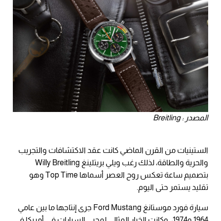
المصدر : Breitling
الستينيات من القرن الماضي كانت عقد الاكتشافات والتجريب
والحرية والطاقة، لذلك رغب ويلي بريتلينغ Willy Breitling
بتصميم ساعة تعكس روح العصر أسماها Top Time وهو
تقليد يستمر حتى اليوم.
سيارة فورد موستانغ Ford Mustang جرى إنتاجها ما بين عامي
1964 و1974، وكانت الخيار المثالي لمحبي السيارات في أمريكا في