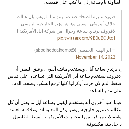
الطاولة بالإضافة إلى ما كتب على قميصه.
صورة مثيرة للضحك صدعوا روؤسنا الروس بإن هنالك
خلاف أمريكي روسي وها هو وزير الخارجية الروسي
لافروف يرتدي ساعة وجوال من شركة أبل الأمريكية !
pic.twitter.com/9B0uBCJtdf
— ابو الهدى الحمصي (@aboalhodaalhoms)
November 14, 2022
إذ يرتدي ساعة آبل، ويستخدم هاتف آيفون، وعلق البعض أن
لافروف يستخدم ساعة آبل الأمريكية التي تساعده على قياس
ضغط الدم لأن حرب أوكرانيا كلها ترفع السكر، وضغط الدم،
على مدار الساعة.
فيما علق آخرون أنه يستخدم آيفون وساعة آبل ما يعني أن كل
مكالمات وزير خارجية روسيا وكل المعلومات وعلاقاته العامة
واتصالاته مراقبة من المخابرات الأمريكية، وأبسط التفاصيل
داخل بيته مكشوفة.