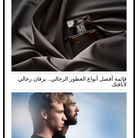
قائمة أفضل أنواع العطور الرجالي.. برفان رجالي
لأناقتك