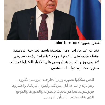
مصدر الصورة shutterstock
نشرت "ماريا زاخاروفا" المتحدثة باسم الخارجية الروسية،
مقطع فيديو على صفحتها بموقع "تيلغرام"، ردَّ فيه سيرغي
لافروف وزير الخارجية الروسي على الأخبار المتداولة بشأنه
تدهور صحته ودخوله المستشفى.
للذين شككوا بصورة وزير الخارجية الروسي لافروف
وهو يرتدي ساعة آبل امريكية وآيفون امريكيا، واعتبروها
فوتوشوب، هذا هو يتحدث بالصوت والصورة، والموقع
الذي نقله مختص بالشأن الروسي