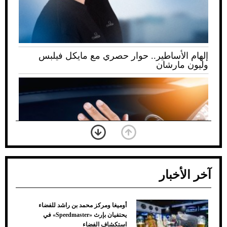
إلهام الأساطير.. حوار حصري مع مايكل فيلبس
وليون مارشان
آخر الأخبار
أوميغا ومركز محمد بن راشد للفضاء
ضعف تبريد مكيف السيارة عند الوقوف.. أشهر
يحتفيان بإرث «Speedmaster» في
الأسباب والحلول
استكشاف الفضاء