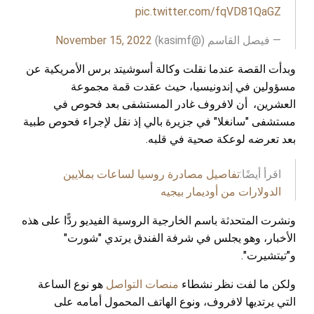
pic.twitter.com/fqVD81QaGZ
— فيصل القاسم (@kasimf)
November 15, 2022
وبدأت القصة عندما نقلت وكالة أسوشيتد برس الأمريكية عن
مسؤولين في إندونيسيا، حيث عقدت قمة مجموعة
العشرين، أن لافروف غادر المستشفى بعد فحوص في
مستشفى "سانغلا" في جزيرة بالي إذ نقل لإجراء فحوص طبية
بعد تعرضه لوعكة صحية في قلبه.
اقرأ أيضًا:
تفاصيل مصادرة روسيا لساعات بملايين
الدولارات من أوديمار بيجيه
ونشرت المتحدثة باسم الخارجية الروسية الفيديو ردًّا على هذه
الأخبار، وهو يجلس في شرفة الفندق يرتدي "شورت"
و"تيتشيرت".
ولكن ما لفت نظر نشطاء
منصات التواصل
هو نوع الساعة
التي يرتديها لافروف، ونوع الهاتف المحمول أمامه على