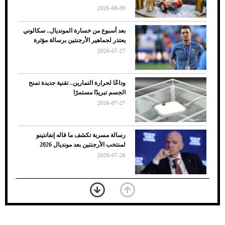
2026-08-09
بعد أسبوع من خسارة المونديال.. سكالوني
يعتذر لجماهير الأرجنتين برسالة مؤثرة
2026-07-27
وداعًا لحرارة التمارين.. تقنية جديدة تمنح
الجسم تبريدًا مستمرًا
2026-07-27
7 نصائح لاختيار لون البنطلون المناسب للقميص
رسالة مسربة تكشف ما قاله إنفانتينو
الأسود
لمنتخب الأرجنتين بعد مونديال 2026
2026-07-26
«الجوازات» تكشف طريقة استخراج رقم
الحدود للزائر عبر أبشر
2026-07-26