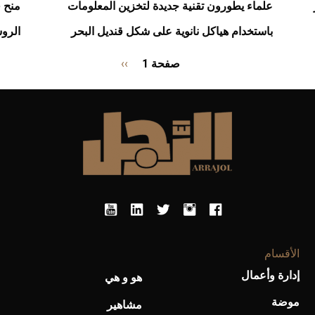
ار
علماء يطورون تقنية جديدة لتخزين المعلومات
منح 
باستخدام هياكل نانوية على شكل قنديل البحر
الرو
Pagination
صفحة 1
››
الصفحة
التالية
الأقسام
إدارة وأعمال
هو و هي
موضة
مشاهير