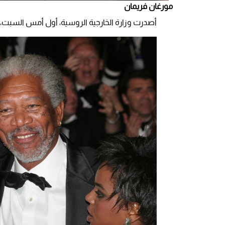
مورغان فريمان
أصدرت وزارة الخارجية الروسية، أول أمس السبت، قائمة تضم 963 مواطنًا أمريكيًا ممنوعين 