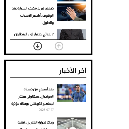
ضعف تبريد مكيف السيارة عند
الوقوف.. أشهر الأسباب
والحلول
7 نصائح لاختيار لون البنطلون
المناسب للقميص الأسود
نرى المستقبل من خلال
تصميماتنا.. كيف حجزت 1886
آخر الأخبار
مكانها في عالم الأزياء؟
أغلى 10 عطور في العالم للرجال
تمنحك فخامة استثنائية
بعد أسبوع من خسارة
المونديال.. سكالوني يعتذر
Aston Martin Valiant: على
لجماهير الأرجنتين برسالة مؤثرة
هوى الأبطال
2026-07-27
أفضل تدريج للشعر الطويل
وداعًا لحرارة التمارين.. تقنية
لإطلالة جريئة وعصرية