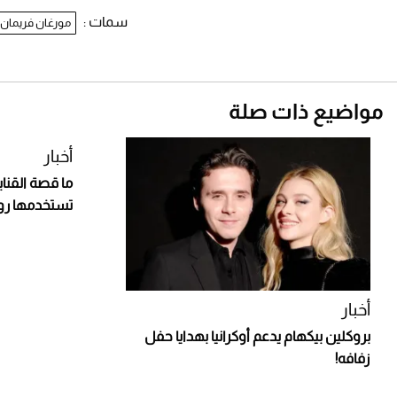
سمات :
مورغان فريمان
مواضيع ذات صلة
أخبار
ما قصة القناب
تستخدمها روس
أخبار
بروكلين بيكهام يدعم أوكرانيا بهدايا حفل
زفافه!