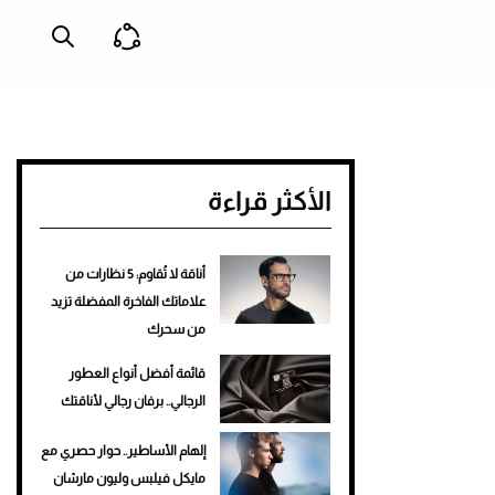
الأكثر قراءة
أناقة لا تُقاوم: 5 نظارات من
علاماتك الفاخرة المفضلة تزيد
من سحرك
قائمة أفضل أنواع العطور
الرجالي.. برفان رجالي لأناقتك
إلهام الأساطير.. حوار حصري مع
مايكل فيلبس وليون مارشان