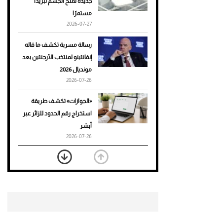
جديدة تمنح الجسم تبريدًا
مستمرًا
أحذية Mary Jane: ترف وأناقة
2026-07-27
للرجال
رسالة مسربة تكشف ما قاله
إنفانتينو لمنتخب الأرجنتين بعد
مونديال 2026
2026-07-26
«الجوازات» تكشف طريقة
استخراج رقم الحدود للزائر عبر
أبشر
2026-07-26
بعد 7 أشهر من تعرضه لحادث
مروع.. جوشوا يفوز على برينغا
بـ"الضربة القاضية" (فيديو)
2026-07-26
موعد صرف حساب المواطن