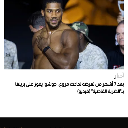
أخبار
بعد 7 أشهر من تعرضه لحادث مروع.. جوشوا يفوز على برينغا
بـ"الضربة القاضية" (فيديو)