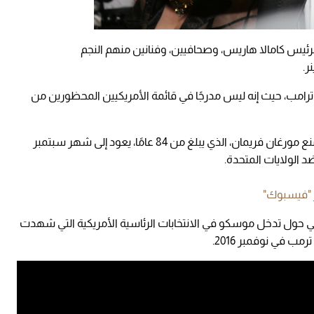
الرئيس كامالا هاريس، وصحافيين، وفنانين منهم النجم
ر.
 ترامب، حيث إنه ليس مدرجًا في قائمة الأمريكيين المحظورين من
وكشفت صحيفة «إندبندنت» البريطانية أن سبب منع مورغان فريمان، الذي يبلغ من 84 عامًا، يعود إلى شهر سبتمبر
 "فيسبوك"
 حول تدخل موسكو في الانتخابات الرئاسية الأمريكية التي شهدت
ب في نوفمبر 2016.