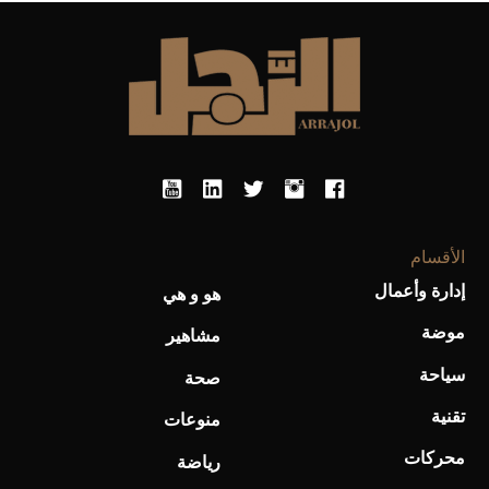
أحذية Mary Jane: ترف وأناقة للرجال
الأقسام
إدارة وأعمال
هو و هي
موضة
مشاهير
سياحة
صحة
تقنية
منوعات
محركات
رياضة