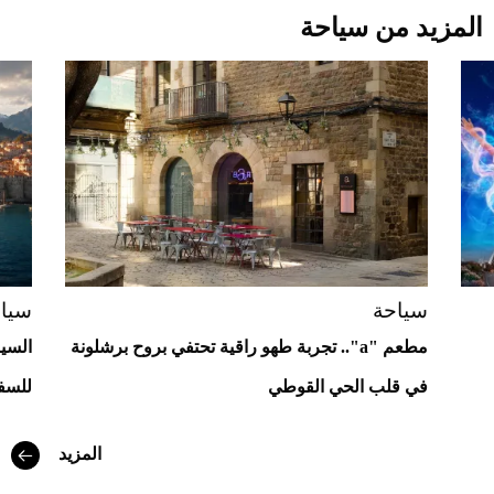
المزيد من سياحة
Aston Martin Valiant: على هوى الأبطال
سياحة
سيا
مطعم "a".. تجربة طهو راقية تحتفي بروح برشلونة
السيا
في قلب الحي القوطي
للسف
أفضل تدريج للشعر الطويل لإطلالة جريئة وعصرية
المزيد