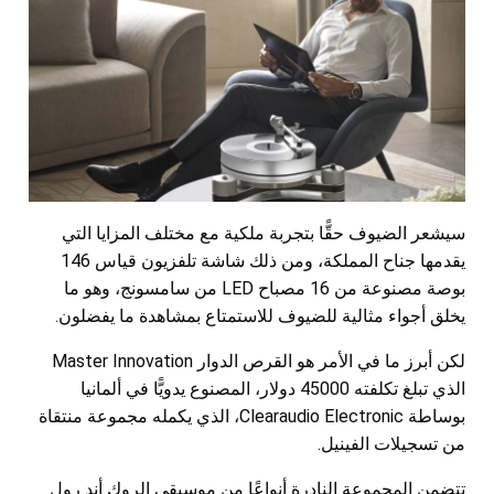
سيشعر الضيوف حقًّا بتجربة ملكية مع مختلف المزايا التي
يقدمها جناح المملكة، ومن ذلك شاشة تلفزيون قياس 146
بوصة مصنوعة من 16 مصباح LED من سامسونج، وهو ما
يخلق أجواء مثالية للضيوف للاستمتاع بمشاهدة ما يفضلون.
لكن أبرز ما في الأمر هو القرص الدوار Master Innovation
الذي تبلغ تكلفته 45000 دولار، المصنوع يدويًّا في ألمانيا
بوساطة Clearaudio Electronic، الذي يكمله مجموعة منتقاة
من تسجيلات الفينيل.
تتضمن المجموعة النادرة أنواعًا من موسيقى الروك أند رول