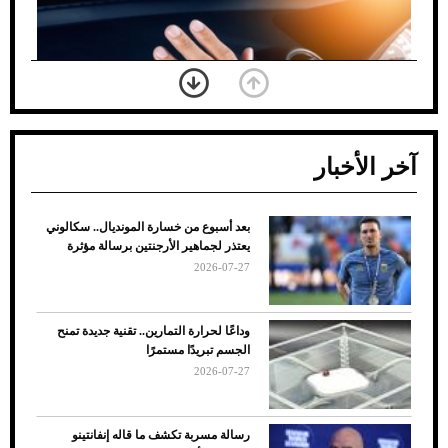
آخر الأخبار
بعد أسبوع من خسارة المونديال.. سكالوني
ضعف تبريد مكيف السيارة عند الوقوف.. أشهر
يعتذر لجماهير الأرجنتين برسالة مؤثرة
الأسباب والحلول
2026-07-27
وداعًا لحرارة التمارين.. تقنية جديدة تمنح
الجسم تبريدًا مستمرًا
2026-07-27
رسالة مسربة تكشف ما قاله إنفانتينو