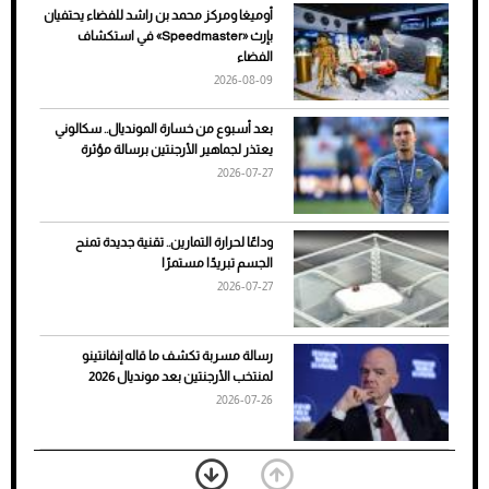
أوميغا ومركز محمد بن راشد للفضاء يحتفيان
ضعف تبريد مكيف السيارة عند الوقوف.. أشهر
بإرث «Speedmaster» في استكشاف
الأسباب والحلول
الفضاء
2026-08-09
بعد أسبوع من خسارة المونديال.. سكالوني
يعتذر لجماهير الأرجنتين برسالة مؤثرة
2026-07-27
وداعًا لحرارة التمارين.. تقنية جديدة تمنح
الجسم تبريدًا مستمرًا
2026-07-27
7 نصائح لاختيار لون البنطلون المناسب للقميص
رسالة مسربة تكشف ما قاله إنفانتينو
الأسود
لمنتخب الأرجنتين بعد مونديال 2026
2026-07-26
«الجوازات» تكشف طريقة استخراج رقم