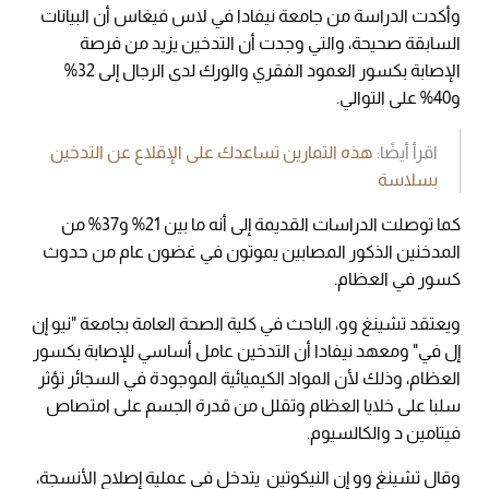
وأكدت الدراسة من جامعة نيفادا في لاس فيغاس أن البيانات
السابقة صحيحة، والتي وجدت أن التدخين يزيد من فرصة
الإصابة بكسور العمود الفقري والورك لدى الرجال إلى 32%
و40% على التوالي.
اقرأ أيضًا:
هذه التمارين تساعدك على الإقلاع عن التدخين
بسلاسة
كما توصلت الدراسات القديمة إلى أنه ما بين 21% و37% من
المدخنين الذكور المصابين يموتون في غضون عام من حدوث
كسور في العظام.
ويعتقد تشينغ وو، الباحث في كلية الصحة العامة بجامعة "نيو إن
إل في" ومعهد نيفادا أن التدخين عامل أساسي للإصابة بكسور
العظام، وذلك لأن المواد الكيميائية الموجودة في السجائر تؤثر
سلبا على خلايا العظام وتقلل من قدرة الجسم على امتصاص
فيتامين د والكالسيوم.
وقال تشينغ وو إن النيكوتين يتدخل في عملية إصلاح الأنسجة،