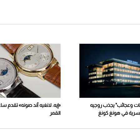
 وعجائب" يجذب روجيه
«إيه. لانغيه آند صونه» تقدم سا
سرية في هونغ كونغ
القمر