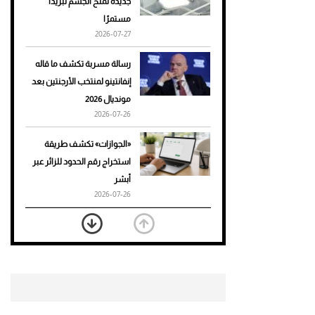
جديدة تمنح الجسم تبريدًا
مستمرًا
أحذية Mary Jane: ترف وأناقة
2026-07-27
للرجال
رسالة مسربة تكشف ما قاله
إنفانتينو لمنتخب الأرجنتين بعد
مونديال 2026
2026-07-26
«الجوازات» تكشف طريقة
استخراج رقم الحدود للزائر عبر
أبشر
2026-07-26
بعد 7 أشهر من تعرضه لحادث
مروع.. جوشوا يفوز على برينغا
بـ"الضربة القاضية" (فيديو)
2026-07-26
موعد صرف حساب المواطن