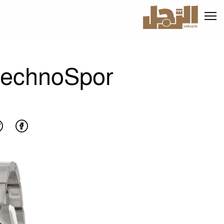
تجاوز
إلى
المحتوى
الرئيسي
Gc TechnoSpor اناقة