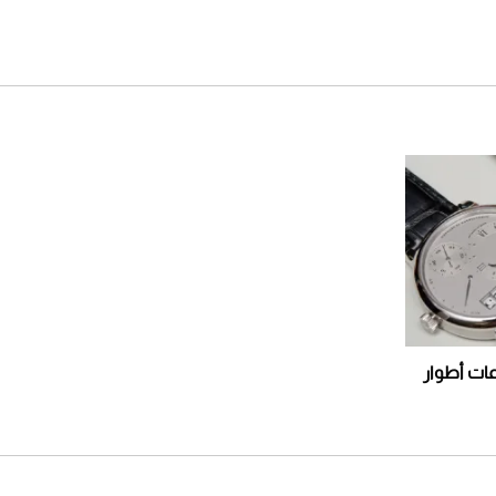
لشهر أغسطس 2026
2026-07-25
أقصر يوم في 2026 يقترب.. ماذا
يحدث في دوران الأرض؟
2026-07-25
قبل ليلة النزال.. اكتمال وزن
أبطال "The Comeback" في
جدة (فيديو)
2026-07-25
"بوجاتي ميسترال" الاستثنائية
للبيع في مزاد مونتيري
2026-07-23
عات أطوار