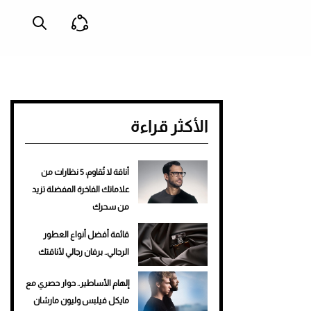
الأكثر قراءة
أناقة لا تُقاوم: 5 نظارات من
علاماتك الفاخرة المفضلة تزيد
من سحرك
قائمة أفضل أنواع العطور
الرجالي.. برفان رجالي لأناقتك
إلهام الأساطير.. حوار حصري مع
مايكل فيلبس وليون مارشان