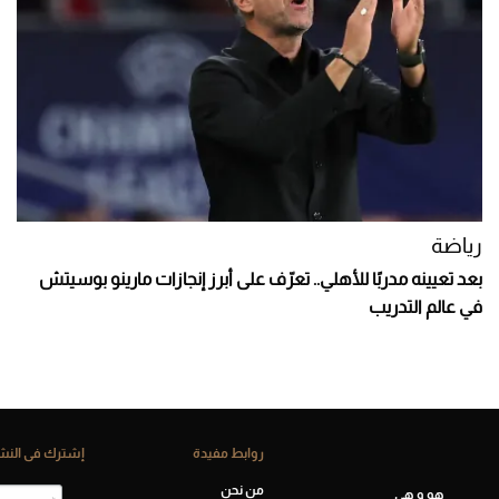
رياضة
بعد تعيينه مدربًا للأهلي.. تعرّف على أبرز إنجازات مارينو بوسيتش
في عالم التدريب
روابط مفيدة
إشترك فى النشر
من نحن
هو و هي