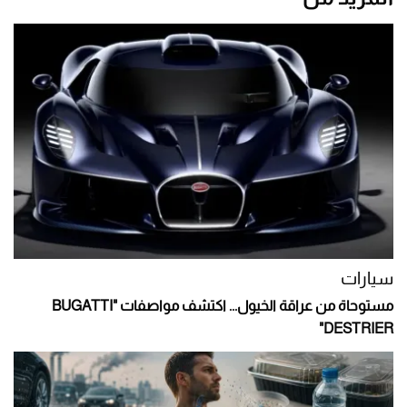
سيارات
مستوحاة من عراقة الخيول... اكتشف مواصفات "BUGATTI
DESTRIER"