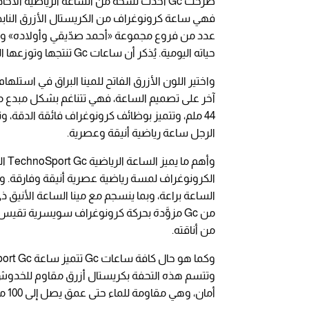
فهي ساعة كرونوغراف من الكريستال الأزرق النابض 
حياته اليومية. يُذكر أن ساعات Gc تنتجها وتوزعها الشركة السويسرية «سيكول أيه جي».
واختير اللون الأزرق الفاتح للمينا البراق في استلها
آخر على تصميم الساعة، فهي تتناغم بشكل مبدع مع
44 ملم، وتتميز بوظائف كرونوغراف فائقة الدقة، 
الرجل ساعة رياضية أنيقة وعصرية.
وأه
الكرونوغراف لمسة رياضية عصرية أنيقة وفارقة. ويت
الساعة براعة، وبما ينسجم مع مينا الساعة الأنيق ذي
من أناقته.
وتتسم هذه التحفة بكريستال أزرق مقاوم للخدوش، وت
أمان، وهي مقاومة للماء حتى عمق يصل إلى 100 متر.