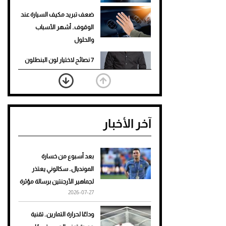
ضعف تبريد مكيف السيارة عند
الوقوف.. أشهر الأسباب
والحلول
7 نصائح لاختيار لون البنطلون
المناسب للقميص الأسود
نرى المستقبل من خلال
تصميماتنا.. كيف حجزت 1886
آخر الأخبار
مكانها في عالم الأزياء؟
أغلى 10 عطور في العالم للرجال
تمنحك فخامة استثنائية
بعد أسبوع من خسارة
المونديال.. سكالوني يعتذر
Aston Martin Valiant: على
لجماهير الأرجنتين برسالة مؤثرة
هوى الأبطال
2026-07-27
أفضل تدريج للشعر الطويل
وداعًا لحرارة التمارين.. تقنية
لإطلالة جريئة وعصرية