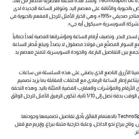
طرحت Gc أحدث نسخة من الساعة الرياضية الأخاذة TechnoSport Gc. وتشد هذه التحفة العصرية الأنظارَ من بُعد،
بالحيوية والأناقة على معصم اليد. وتتوافر الساعة الجديدة لدى
عدد من فروع مجموعة «أحمد صدّيقي وأولاده» ومتاجر صديقي «1915»، وهي الخيار الأمثل للرجل المفعم بالحيوية في
م لسحر البحر. وتضيف أرقام الساعة ومؤشراتها الفضية بُعداً جمالياً
 السوار المصنَّع من فولاذ مصقول لا يصدأ. ويبلغ قُطر الساعة
وتجمع بين التفاصيل البارعة، والجودة السويسرية، لتمنح معصم يد
م ما يميز الساعة الرياضية TechnoSport Gc المينا الأزرق الناصع الذي يضفي على هذه السلسلة من ساعات
ناغم إطار الساعة الرمادي مع الحلقات المقابلة بما يزيد تصميم
 الأرقام والمؤشرات والعقارب الفضية المثبَّتة باليد. وهذه التحفة
من Gc مزوَّدة بحركة كرونوغراف سويسرية تقيس الوقت بدقة تصل إلى 1/10 ثانية، لتكون الرفيق الأمثل للرجل الواثق
وكما هو حال كافة ساعات Gc تتميز ساعة TechnoSport Gc بالاهتمام الفائق بأدق تفاصيل تصميمها وجودتها.
اج ببراغ نحو الداخل، وعلبة خارجية مثبتة ببراغ، وإبزيم مع قفل