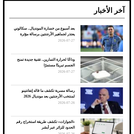
آخر الأخبار
بعد أسبوع من خسارة المونديال.. سكالوني
ضعف تبريد مكيف السيارة عند الوقوف.. أشهر
يعتذر لجماهير الأرجنتين برسالة مؤثرة
الأسباب والحلول
2026-07-27
وداعًا لحرارة التمارين.. تقنية جديدة تمنح
الجسم تبريدًا مستمرًا
2026-07-27
رسالة مسربة تكشف ما قاله إنفانتينو
لمنتخب الأرجنتين بعد مونديال 2026
2026-07-26
7 نصائح لاختيار لون البنطلون المناسب للقميص
«الجوازات» تكشف طريقة استخراج رقم
الأسود
الحدود للزائر عبر أبشر
2026-07-26