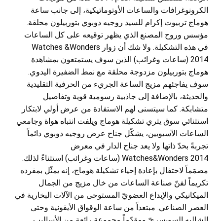
الكرونوغرافات والساعات الأوتوماتيكية، إلى جانب ساعة
هوماج تربيوت إكرام للسيد روجيه دوبوي بتوربيلون محلقة.
مؤسس وروح المصنع الذي يظهر توقيعه على كل الساعات
في هذه التشكيلة. ولا شك أن زوار Watches &Wonders
2014 (ساعات وغرائب) الذين سوف يستمتعون بمشاهدة
هوماج بتوربيلون مزدوجة محلقة مع نمط الضفيرة اليدوي.
سوف يفاجئهم مزيج الساعة الجريء من الحرفية التقليدية
والحديثة، بالإضافة إلى جاذبية رسومية قوية وتفاصيل
متشابكة. كما سيتسنى لهم الاستفادة من عرض أولي لابتكار
استثنائي سوق يثري تشكيلة هوماج ويلفت انتباه هواة وجامعي
الساعات الآسيويين،
يشكّل جناح عرض روجيه دوبوي دائماً
تجربةً بحدّ ذاتها ولا يعد جناح الدار في معرض
Watches&Wonders 2014 (ساعات وغرائب) استثناءً لذلك.
مصمَماً لاحتفال بإعادة إحياء تشكيلة هوماج، إنه يمثّل بمفرده
تكريماً لفنّ صناعة الساعات من خال مزيج من الجمال
الميكانيكي والإبداع العضويّ المستوحى من الآلات البخارية في
العصر الصناعي. مبتعداً من ساعة الوقواق الأيقونية وحتى
الشاليه السويسريّ ومقدّماً مجموعة رائعة من الأساليب