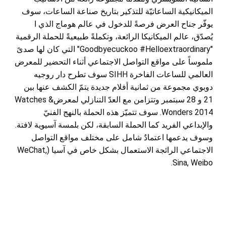
الميكانيكية الساعاتيّة للتذكير بتاريخ صناعة الساعات، سوف
يوفّر جناح العرض فرصةً للدخول في عالم هوماج الذي ا
يُصدّق، عالم الميكانيكا الرائعة،
وتكملةً طبيعيةً للحملة الرقمية
"Goodbyecuckoo #Helloextraordinary" التي كان لها صدىً
ملموساً على مواقع التواصل الاجتماعي أثناء التحضير للمعرض
العالمي للساعات الفاخرة SIHH سوف تطرح دار روجيه
دوبوي مجموعة من ثمانية أفلام جديدة يتمّ الكشف عنها بين
21 و 28 سبتمبر وتتزامن مع العدّ التنازلي لمعرضWatches &
Wonders 2014. سوف تتميّز هذه الحملة بالنهج الفنيّ
والإبداعي الفريد كما الحملة السابقة، لكن بلمسة آسيوية لافتة.
وسوف يدعمها اعتمادٌ شامل على مختلف مواقع التواصل
الاجتماعي الرائجة الاستعمال بشكل خاص في آسيا (WeChat,
Sina, Weibo.