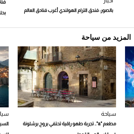
أخبار
فنا
بالصور: فندق الترام الهولندي أغرب فنادق العالم
بحل
الع
المزيد من سياحة
Aston Martin Valiant: على هوى الأبطال
سياحة
سيا
مطعم "a".. تجربة طهو راقية تحتفي بروح برشلونة
السيا