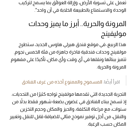
تعمل على تسوية الأرض، وإزالة العوائق بما يسمح لتركيب
الوحدة والاستمتاع بالطبيعة الخلابة في آن واحد".
المرونة والحرية.. أبرز ما يميز وحدات
موليفينج
هذا الربيع، في موقع فندق هيرلي هاوس الجديد، ستطرح
مولفينج وحدات فندقية فاخرة جاهزة من فئة الخمس نجوم.
تتميز ببنائها ونقلها في أي وقت وأي مكان، تأكيدًا على مفهوم
المرونة والحرية.
اقرأ أيضًا:
المسموح والممنوع أخذه من غرف الفنادق
التجربة الجديدة التي تقدمها مولفينج تواجه كثيرًا من التحديات،
إذ تسمح ببناء الفنادق في غضون بضعة شهور فقط بدلاً من
سنوات، مع مراعاة التكلفة، والحيز والمكان وحجم التخزين
والنقل، من أجل توفير نموذج مثالي للضيافة قابل للنقل وتغيير
المكان حسب الرغبة.