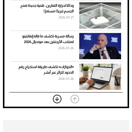
وداعًا لحرارة التمارين.. تقنية جديدة تمنح
الجسم تبريدًا مستمرًا
2026-07-27
رسالة مسربة تكشف ما قاله إنفانتينو
لمنتخب الأرجنتين بعد مونديال 2026
2026-07-26
7 نصائح لاختيار لون البنطلون المناسب للقميص
«الجوازات» تكشف طريقة استخراج رقم
الأسود
الحدود للزائر عبر أبشر
2026-07-26
بعد 7 أشهر من تعرضه لحادث مروع.. جوشوا
يفوز على برينغا بـ"الضربة القاضية" (فيديو)
2026-07-26
موعد صرف حساب المواطن لشهر