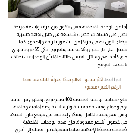
أما عن الوحدة الفندفية، فهي تتكون من غرف واسعة مريحة
تطل على مساحات خضراء شاسعة من خلال نوافذ خشبية
بيضاء اللون تضفي مزيدًا من الشعور بالراحة والهدوء، كما
تشمل على بار خاص وثلاجة نبيذ وتلفزيون ذكي 55 مزود بالواي
فاي كأحد أهم وسائل العيش حاليًا، علمًا بأن الوحدات ستختلف
باختلاف الموقع.
اقرأ أيضًا:
أكثر فنادق العالم بعدًا وعزلةً الليلة فيه بهذا
الرقم الكبير (فيديو)
تبلغ مساحة الوحدة الفندقية 400 قدم مربع، وتتكون من غرفة
نوم وحمام ومساحة معيشة وتراسات خارجية أمامية وخلفية،
وهي مفروشة بالكامل ويمكن إعدادها في موقع خارج الشبكة
في غضون أشهر معدودة, فإن هذه الوحدات الفندقية
صُممت خصيصًا لإمكانية نقلها بسهولة من نقطة إلى أخرى