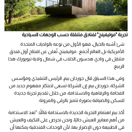
تجربة "موليفينج" لفنادق متنقلة حسب الوجهات السياحية
شئ أشبه بالخيال، فهو الأول من نوعه بالولايات المتحدة
الأمريكية بل العالم أجمع.. موليفينج، تُعلن عن افتتاح أول فندق
متنقل في وادي هدسون الخلاب في شمال ولاية نيويورك هذا
الربيع.
وفي هذا السياق قال جوردان بيم، الرئيس التنفيذي ومؤسس
الشركة، جوردان بيم: إن الشركة تسعى لابتكار مفهوم جديد من
الفخامة والرفاهية والاستدامة، من خلال تقديم تجربة جديدة
للسكن والضيافة بصورة تتميز بالرقي والمرونة.
أكد بيم اهتمام التجربة الجديدة بالاستدامة قائلاً: "تعد الاستدامة
من أهم معايير العيش حاليًا، ونحن نحرص على التكيف والعيش
في الطبيعة دون الإضرار بها، لأن الوحدات الفندقية يمكنها أن