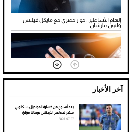
إلهام الأساطير.. حوار حصري مع مايكل فيلبس
وليون مارشان
آخر الأخبار
بعد أسبوع من خسارة المونديال.. سكالوني
ضعف تبريد مكيف السيارة عند الوقوف.. أشهر
يعتذر لجماهير الأرجنتين برسالة مؤثرة
الأسباب والحلول
2026-07-27