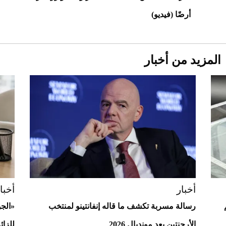
أرضًا (فيديو)
المزيد من أخبار
Aston Martin Valiant: على هوى الأبطال
أخبار
أخبا
رسالة مسربة تكشف ما قاله إنفانتينو لمنتخب
«الج
الأرجنتين بعد مونديال 2026
للزائ