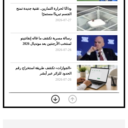
وداعًا لحرارة التمارين.. تقنية جديدة تمنح
الجسم تبريدًا مستمرًا
2026-07-27
رسالة مسربة تكشف ما قاله إنفانتينو
لمنتخب الأرجنتين بعد مونديال 2026
2026-07-26
7 نصائح لاختيار لون البنطلون المناسب للقميص
«الجوازات» تكشف طريقة استخراج رقم
الأسود
الحدود للزائر عبر أبشر
2026-07-26
بعد 7 أشهر من تعرضه لحادث مروع.. جوشوا
يفوز على برينغا بـ"الضربة القاضية" (فيديو)
2026-07-26
موعد صرف حساب المواطن لشهر