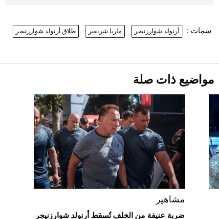
أغسطس 2026
2026-07-25
سمات :
أرنولد شوارزنيجر
ماريا شريفير
طلاق أرنولد شوارزنيجر
نرى المستقبل من خلال تصميماتنا.. كيف حجزت
1886 مكانها في عالم الأزياء؟
أقصر يوم في 2026 يقترب.. ماذا يحدث في
دوران الأرض؟
2026-07-25
مواضيع ذات صلة
قبل ليلة النزال.. اكتمال وزن أبطال "The
Comeback" في جدة (فيديو)
2026-07-25
"بوجاتي ميسترال" الاستثنائية للبيع في
مزاد مونتيري
2026-07-23
أغلى 10 عطور في العالم للرجال تمنحك فخامة
استثنائية
مشاهير
ضربة عنيفة من الخلف تُسقط أرنولد شوارزنيجر