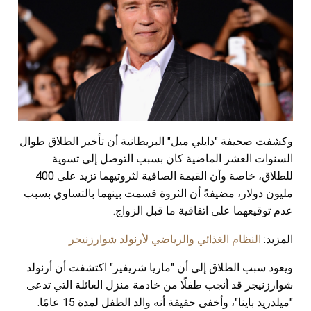
وكشفت صحيفة "دايلي ميل" البريطانية أن تأخير الطلاق طوال
السنوات العشر الماضية كان بسبب التوصل إلى تسوية
للطلاق، خاصة وأن القيمة الصافية لثروتيهما تزيد على 400
مليون دولار، مضيفةً أن الثروة قسمت بينهما بالتساوي بسبب
عدم توقيعهما على اتفاقية ما قبل الزواج.
المزيد:
النظام الغذائي والرياضي لأرنولد شوارزنيجر
ويعود سبب الطلاق إلى أن "ماريا شريفير" اكتشفت أن أرنولد
شوارزنيجر قد أنجب طفلًا من خادمة منزل العائلة التي تدعى
"ميلدريد باينا"، وأخفى حقيقة أنه والد الطفل لمدة 15 عامًا.