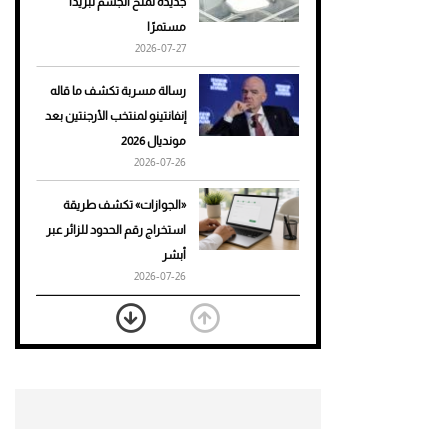
جديدة تمنح الجسم تبريدًا
مستمرًا
أحذية Mary Jane: ترف وأناقة
2026-07-27
للرجال
رسالة مسربة تكشف ما قاله
إنفانتينو لمنتخب الأرجنتين بعد
مونديال 2026
2026-07-26
«الجوازات» تكشف طريقة
استخراج رقم الحدود للزائر عبر
أبشر
2026-07-26
بعد 7 أشهر من تعرضه لحادث
مروع.. جوشوا يفوز على برينغا
بـ"الضربة القاضية" (فيديو)
2026-07-26
موعد صرف حساب المواطن