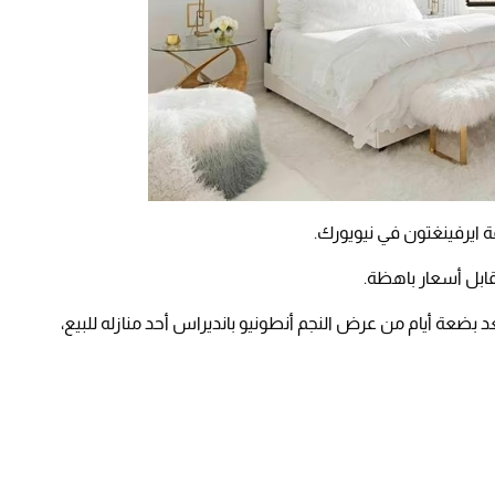
طقة ايرفينغتون في نيويورك.
قابل أسعار باهظة.
د بضعة أيام من عرض النجم أنطونيو بانديراس أحد منازله للبيع،