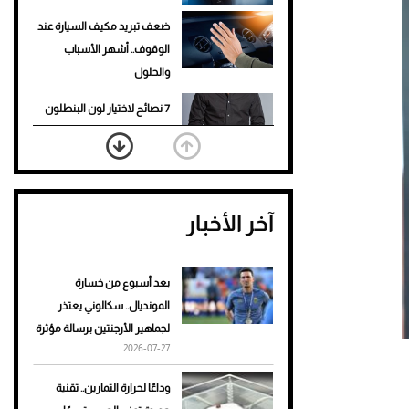
ضعف تبريد مكيف السيارة عند
الوقوف.. أشهر الأسباب
والحلول
7 نصائح لاختيار لون البنطلون
المناسب للقميص الأسود
نرى المستقبل من خلال
تصميماتنا.. كيف حجزت 1886
آخر الأخبار
مكانها في عالم الأزياء؟
أغلى 10 عطور في العالم للرجال
تمنحك فخامة استثنائية
بعد أسبوع من خسارة
المونديال.. سكالوني يعتذر
Aston Martin Valiant: على
لجماهير الأرجنتين برسالة مؤثرة
هوى الأبطال
2026-07-27
أفضل تدريج للشعر الطويل
وداعًا لحرارة التمارين.. تقنية
لإطلالة جريئة وعصرية