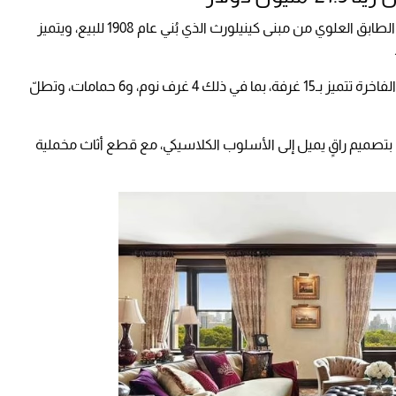
طرح النجم الأمريكي وزوجته شقتهما التي تقع في الطابق العلوي من مبنى كينيلورث الذي بُني عام 1908 للبيع، ويتميز
ووفقاً لصحيفة "ديلي ميل" البريطانية، فإنّ الشقة الفاخرة تتميز بـ15 غرفة، بما في ذلك 4 غرف نوم، و6 حمامات، وتطلّ
تصميم راقٍ يميل إلى الأسلوب الكلاسيكي، مع قطع أثاث مخملية