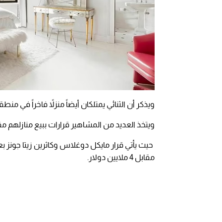
ويذكر أن الثنائي يمتلكان أيضاً منزلاً فاخراً في من
ويتخذ العديد من المشاهير قرارات ببيع منازلهم م
حيث يأتي قرار مايكل دوغلاس وكاثرين زيتا جونز بع
مقابل 4 ملايين دولار.