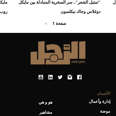
ل
"تمثيل الشعر".. سر السخرية المتبادلة بين مايكل
مايك
دوغلاس وجاك نيكلسون
روب ر
Pagination
صفحة 1
››
الصفحة
التالية
الأقسام
إدارة وأعمال
هو و هي
موضة
مشاهير