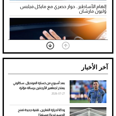
إلهام الأساطير.. حوار حصري مع مايكل فيلبس
وليون مارشان
آخر الأخبار
بعد أسبوع من خسارة المونديال.. سكالوني
ضعف تبريد مكيف السيارة عند الوقوف.. أشهر
يعتذر لجماهير الأرجنتين برسالة مؤثرة
الأسباب والحلول
2026-07-27
وداعًا لحرارة التمارين.. تقنية جديدة تمنح
الجسم تبريدًا مستمرًا