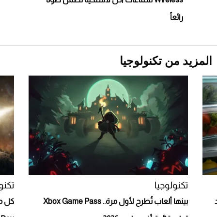
رائعاً
المزيد من تكنولوجيا
Aston Martin Valiant: على هوى الأبطال
تكنولوجيا
تكنو
بينها ألعاب تُطرح لأول مرة.. Xbox Game Pass