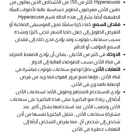
Hyperacusis: أكثر من 50٪ من الأشخاص الذين يعانون من
طنين الأذن معرضون لتطوير حساسية عالية لأصوات البيئة
الطبيعية أيضًا، يشار إلى هذه الحالة باسم Hyperacusis.
فقدان السمع:
كما ذكرنا سابقًا، تميل الموسيقى الصاخبة أو
التعرض الطويل إلى جعل خلايا الشعر تنحني كثيرًا وبشدة
بسبب سماعات بلوتوث، وقد يؤدي مدى ذلك إلى فقدان
السمع المؤقت أو الدائم.
الدوخة:
في كثير من الأحيان ، يمكن أن يؤدي الضغط المتزايد
في قناة الأذن بسبب الضوضاء العالية إلى الدوار.
التهابات الأذن:
نظرًا لوضع سماعات بلوتوث مباشرة في
قناة الأذن ، فإنها تمنع مرور الهواء مما يزيد من فرص
الإصابة بالعدوى في الأذن.
يؤدي الاستخدام المنتظم وطويل الأمد لسماعات الأذن
أيضًا إلى زيادة نمو البكتيريا. تبقى هذه البكتيريا على سماعات
الأذن وتصيب الأذن عند استخدامها بشكل أكبر، عند
مشاركة سماعات الأذن ، تنتقل البكتيريا نفسها من أذن
شخص إلى شخص آخ ، مما يعرض الشخص أيضًا إلى
التهابات خطيرة في الأذن.