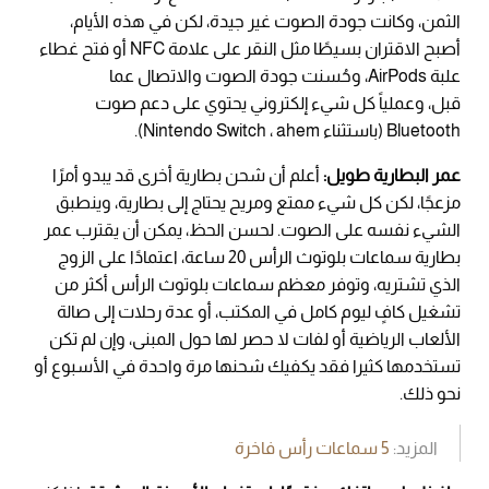
الثمن، وكانت جودة الصوت غير جيدة، لكن في هذه الأيام،
أصبح الاقتران بسيطًا مثل النقر على علامة NFC أو فتح غطاء
علبة AirPods، وحُسنت جودة الصوت والاتصال عما
قبل، وعملياً كل شيء إلكتروني يحتوي على دعم صوت
Bluetooth (باستثناء Nintendo Switch ، ahem).
عمر البطارية طويل:
أعلم أن شحن بطارية أخرى قد يبدو أمرًا
مزعجًا، لكن كل شيء ممتع ومريح يحتاج إلى بطارية، وينطبق
الشيء نفسه على الصوت. لحسن الحظ، يمكن أن يقترب عمر
بطارية سماعات بلوتوث الرأس 20 ساعة، اعتمادًا على الزوج
الذي تشتريه، وتوفر معظم سماعات بلوتوث الرأس أكثر من
تشغيل كافٍ ليوم كامل في المكتب، أو عدة رحلات إلى صالة
الألعاب الرياضية أو لفات لا حصر لها حول المبنى، وإن لم تكن
تستخدمها كثيرا فقد يكفيك شحنها مرة واحدة في الأسبوع أو
نحو ذلك.
المزيد:
5 سماعات رأس فاخرة