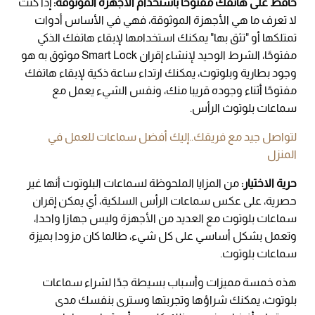
حافظ على هاتفك مفتوحًا باستخدام الأجهزة الموثوقة:
إذا كنت
لا تعرف ما هي الأجهزة الموثوقة، فهي في الأساس أدوات
تمتلكها أو "تثق بها" يمكنك استخدامها لإبقاء هاتفك الذكي
مفتوحًا، الشرط الوحيد لإنشاء إقران Smart Lock موثوق به هو
وجود بطارية وبلوتوث، يمكنك ارتداء ساعة ذكية لإبقاء هاتفك
مفتوحًا أثناء وجوده قريبا منك، ونفس الشيء يعمل مع
سماعات بلوتوث الرأس.
لتواصل جيد مع فريقك..إليك أفضل سماعات للعمل في
المنزل
حرية الاختيار:
من المزايا الملحوظة لسماعات البلوتوث أنها غير
حصرية، على عكس سماعات الرأس السلكية، أي يمكن إقران
سماعات بلوتوث مع العديد من الأجهزة وليس جهازا واحدا،
وتعمل بشكل أساسي على كل شيء، طالما كان مزودا بميزة
سماعات بلوتوث.
هذه خمسة مميزات وأسباب بسيطة جدًا لشراء سماعات
بلوتوث، يمكنك شراؤها وتجربتها وسترى بنفسك مدى