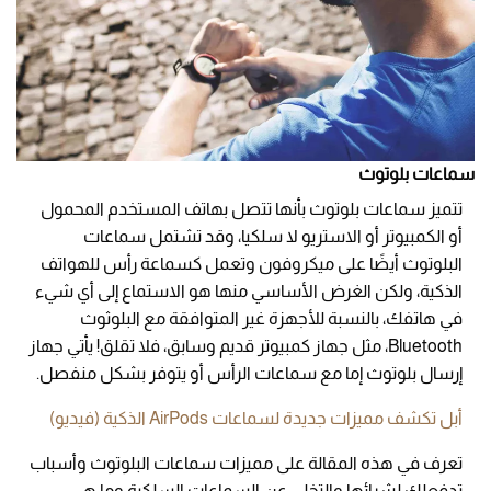
سماعات بلوتوث
تتميز سماعات بلوتوث بأنها تتصل بهاتف المستخدم المحمول
أو الكمبيوتر أو الاستريو لا سلكيا، وقد تشتمل سماعات
البلوتوث أيضًا على ميكروفون وتعمل كسماعة رأس للهواتف
الذكية، ولكن الغرض الأساسي منها هو الاستماع إلى أي شيء
في هاتفك، بالنسبة للأجهزة غير المتوافقة مع البلوثوث
Bluetooth، مثل جهاز كمبيوتر قديم وسابق، فلا تقلق! يأتي جهاز
إرسال بلوتوث إما مع سماعات الرأس أو يتوفر بشكل منفصل.
أبل تكشف مميزات جديدة لسماعات AirPods الذكية (فيديو)
تعرف في هذه المقالة على مميزات سماعات البلوتوث وأسباب
تدفعلك لشرائها والتخلي عن السماعات السلكية وما هي