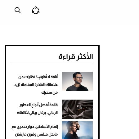
الأكثر قراءة
أناقة لا تُقاوم: 5 نظارات من
علاماتك الفاخرة المفضلة تزيد
من سحرك
قائمة أفضل أنواع العطور
الرجالي.. برفان رجالي لأناقتك
إلهام الأساطير.. حوار حصري مع
مايكل فيلبس وليون مارشان