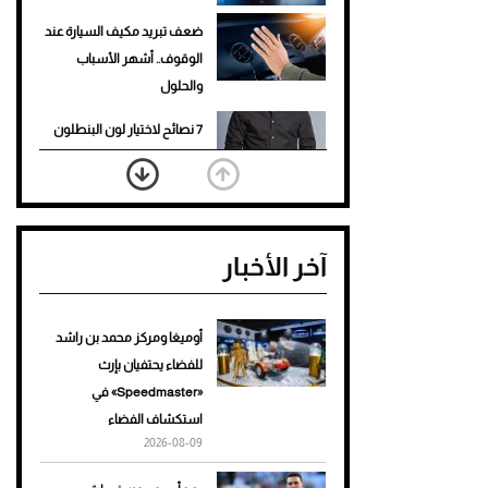
ضعف تبريد مكيف السيارة عند
الوقوف.. أشهر الأسباب
والحلول
7 نصائح لاختيار لون البنطلون
المناسب للقميص الأسود
نرى المستقبل من خلال
تصميماتنا.. كيف حجزت 1886
آخر الأخبار
مكانها في عالم الأزياء؟
أغلى 10 عطور في العالم للرجال
تمنحك فخامة استثنائية
أوميغا ومركز محمد بن راشد
للفضاء يحتفيان بإرث
Aston Martin Valiant: على
«Speedmaster» في
هوى الأبطال
استكشاف الفضاء
2026-08-09
أفضل تدريج للشعر الطويل
لإطلالة جريئة وعصرية