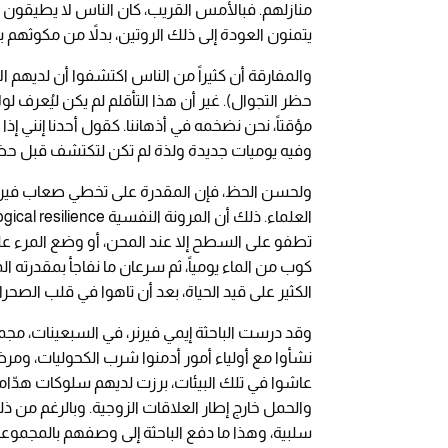
منازلهم. فبالأمس القريب، كان الناس لا يطيقون أع
يتمنون العودة إلى ذلك الروتين، بدلاً من مكوثهم 
والمفارقة أن كثيراً من الناس اكتشفوا أن لديهم 
حظر التجوال). غير أن هذا التأقلم لم يكن ليُعرف لول
مؤقتاً، نحن نضخمه في أذهاننا. كقول أحدنا إنني إذا
وفيه يوميات جديدة ولذة لم تكن لتكتشف قبل حظر
ولحسن الحظ، فإن المقدرة على تخطي صعاب فيرو
تطفو على السطح إلا عند المحن، أو وضع المرء على
كوب من الماء يومياً، ثم سرعان ما نفاجأ بمقدرته 
الكثير على قيد الحياة، بعد أن تاهوا في قلب الصحرا
وقد درست الباحثة إيمي فيرنر، في السبعينات، مجم
نشأوا مع أولياء أمور أدمنوا شرب الكحوليات، ومر
عاشوا في تلك البيئات، برزت لديهم سلوكات هدّامة
سلبية، وهذا ما دفع الباحثة إلى وصفهم بالمجموعة 