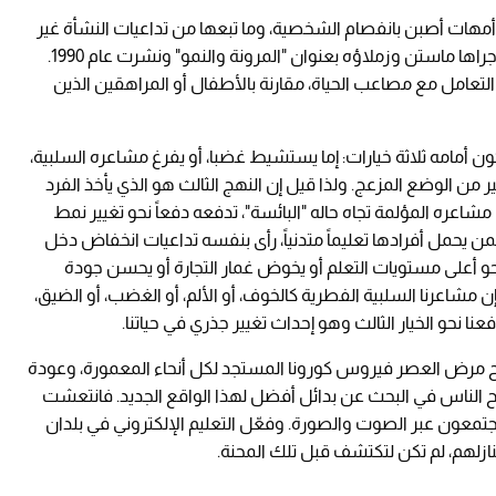
هات أصبن بانفصام الشخصية، وما تبعها من تداعيات النشأة غير
المريحة، مقارنة بالأطفال الأصحاء، بحسب دراسة أجراها ماستن وزملاؤه بعنوان "المرونة والنمو" ونشرت عام 1990.
التعامل مع مصاعب الحياة، مقارنة بالأطفال أو المراهقين الذين
كون أمامه ثلاثة خيارات: إما يستشيط غضبا، أو يفرغ مشاعره السلبية،
ر من الوضع المزعج. ولذا قيل إن النهج الثالث هو الذي يأخذ الفرد
أن مشاعره المؤلمة تجاه حاله "البائسة"، تدفعه دفعاً نحو تغيير نمط
من يحمل أفرادها تعليماً متدنياً، رأى بنفسه تداعيات انخفاض دخل
حو أعلى مستويات التعلم أو يخوض غمار التجارة أو يحسن جودة
 مشاعرنا السلبية الفطرية كالخوف، أو الألم، أو الغضب، أو الضيق،
فعنا نحو الخيار الثالث وهو إحداث تغيير جذري في حياتنا.
مر به العالم في عام 2020 من اكتساح مرض العصر فيروس كورونا المستجد لكل أنحاء المعمورة، وعودة
 الناس في البحث عن بدائل أفضل لهذا الواقع الجديد. فانتعشت
جتمعون عبر الصوت والصورة. وفعّل التعليم الإلكتروني في بلدان
ازلهم، لم تكن لتكتشف قبل تلك المحنة.