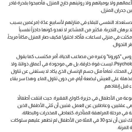
مالهم ولا يومياتهم ولا روتينهم خارج المنزل، فأصبحوا بقدرة قادر
بين جدران المنزل.
الاستعداد النفسي للبقاء في منازلهم لأسابيع عدّة (مرغمين بسبب
ا برهان التجربة. فكثير من المشاعر لا تعدو كونها حاجزاً نفسياً
 مكثت في منزلي لساعات، فأكاد اختنق! فكيف صار المنزل مكاناً مريحاً،
 التجوال.
س "كورونا" وغيره من مصاعب الحياة، أمر مكتسب كما يقول
العلماء. ذلك أن المرونة النفسية Psychological resilience، ليست قوة خارقة، بل هي موجودة في أعماق ذواتنا، ولا
 المحك. تماماً مثل جسم الإنسان الذي يكاد لا يستغنى عن تناول
المذهلة على العيش لبضعة أيام، من دون تناول الماء. وهذا سر بقاء
ء قبل إنقاذهم.
وعة من الأطفال في جزيرة كاواي الفقيرة. حيث انتقت أطفالاً
ضى عقليين، وعاطلين عن العمل. فتبين أن ثلثي الأطفال الذين
 في مرحلة المراهقة المتأخرة، كتعاطي المخدرات والبطالة،
والحمل خارج إطار العلاقات الزوجية. وبالرغم من ذلك تبين أن نحو 30 في المئة من الأطفال لم تظهر عليهم سلوكات
المرنة.