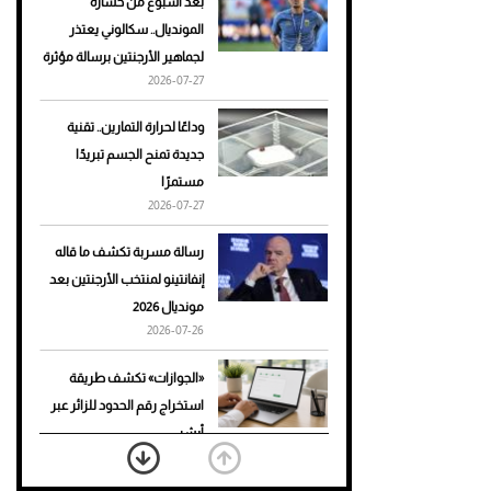
بعد أسبوع من خسارة
المونديال.. سكالوني يعتذر
أحذية Mary Jane: ترف وأناقة
لجماهير الأرجنتين برسالة مؤثرة
للرجال
2026-07-27
وداعًا لحرارة التمارين.. تقنية
جديدة تمنح الجسم تبريدًا
مستمرًا
2026-07-27
رسالة مسربة تكشف ما قاله
إنفانتينو لمنتخب الأرجنتين بعد
مونديال 2026
2026-07-26
«الجوازات» تكشف طريقة
استخراج رقم الحدود للزائر عبر
أبشر
2026-07-26