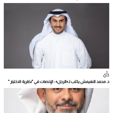
رأي
د. محمد النغيمش يكتب لـ«الرجل» : الإنصات في "نظرية الاختيار "