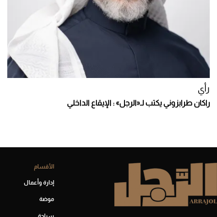
رأي
راكان طرابزوني يكتب لـ«الرجل» : الإيقاع الداخلي
الأقسام
إدارة وأعمال
موضة
سياحة