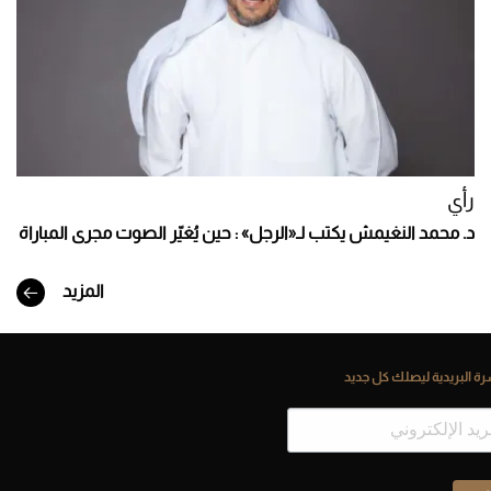
رأي
د. محمد النغيمش يكتب لـ«الرجل» : حين يُغيّر الصوت مجرى المباراة
المزيد
ة البريدية ليصلك كل جديد