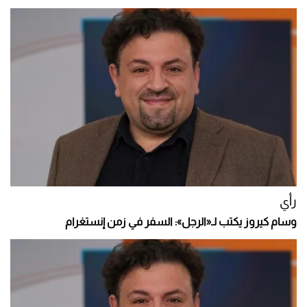
رأي
وسام كيروز يكتب لـ«الرجل»: السفر في زمن إنستغرام