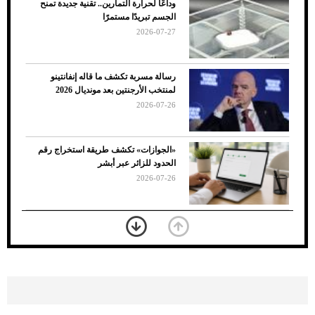
وداعًا لحرارة التمارين.. تقنية جديدة تمنح
الجسم تبريدًا مستمرًا
2026-07-27
رسالة مسربة تكشف ما قاله إنفانتينو
لمنتخب الأرجنتين بعد مونديال 2026
2026-07-26
7 نصائح لاختيار لون البنطلون المناسب للقميص
«الجوازات» تكشف طريقة استخراج رقم
الأسود
الحدود للزائر عبر أبشر
2026-07-26
بعد 7 أشهر من تعرضه لحادث مروع.. جوشوا
يفوز على برينغا بـ"الضربة القاضية" (فيديو)
2026-07-26
موعد صرف حساب المواطن لشهر
أغسطس 2026