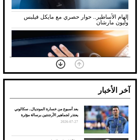
إلهام الأساطير.. حوار حصري مع مايكل فيلبس
وليون مارشان
آخر الأخبار
بعد أسبوع من خسارة المونديال.. سكالوني
ضعف تبريد مكيف السيارة عند الوقوف.. أشهر
يعتذر لجماهير الأرجنتين برسالة مؤثرة
الأسباب والحلول
2026-07-27