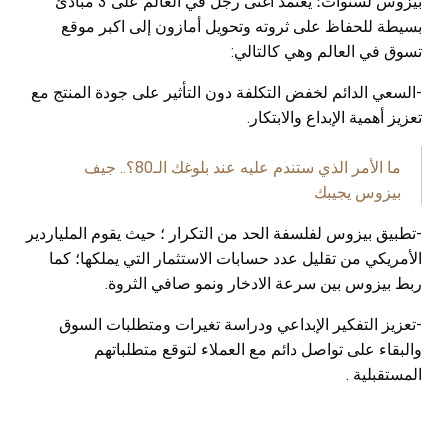
بيزوس لسنوات؛ يعتمد أغنى رجل في العالم على 3 مبادئ
بسيطة للحفاظ على ثروته وتحويل أمازون إلى اكبر موقع
تسوق في العالم وهي كالتالي:
-السعي الدائم لخفض التكلفة دون التأثير على جودة المنتج مع
تعزيز أهمية الإبداع والابتكار.
ما الأمر الذي ستندم عليه عند بلوغك الـ80؟.. جيف
بيزوس يجيبك
-تطبيق بيزوس لفلسفة الحد من التكرار ؛ حيث يقوم الملياردير
الأمريكي من تقليل عدد حسابات الاستثمار التي يملكها؛ كما
ربط بيزوس بين سرعة الادخار ونمو صافي الثروة.
-تعزيز التفكير الإبداعي ودراسة تغيرات ومتطلبات السوق
والبقاء على تواصل دائم مع العملاء لتوقع متطلباتهم
المستقبلية .