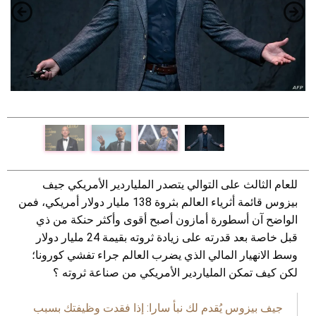
للعام الثالث على التوالي يتصدر الملياردير الأمريكي جيف
بيزوس قائمة أثرياء العالم بثروة 138 مليار دولار أمريكي، فمن
الواضح آن أسطورة أمازون أصبح أقوى وأكثر حنكة من ذي
قبل خاصة بعد قدرته على زيادة ثروته بقيمة 24 مليار دولار
وسط الانهيار المالي الذي يضرب العالم جراء تفشي كورونا؛
لكن كيف تمكن الملياردير الأمريكي من صناعة ثروته ؟
جيف بيزوس يُقدم لك نبأ سارا: إذا فقدت وظيفتك بسبب