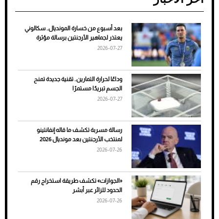
بعد أسبوع من خسارة المونديال.. سكالوني
ضعف تبريد مكيف السيارة عند الوقوف.. أشهر
يعتذر لجماهير الأرجنتين برسالة مؤثرة
الأسباب والحلول
2026-07-27
وداعًا لحرارة التمارين.. تقنية جديدة تمنح
الجسم تبريدًا مستمرًا
2026-07-27
رسالة مسربة تكشف ما قاله إنفانتينو
لمنتخب الأرجنتين بعد مونديال 2026
2026-07-26
7 نصائح لاختيار لون البنطلون المناسب للقميص
«الجوازات» تكشف طريقة استخراج رقم
الأسود
الحدود للزائر عبر أبشر
2026-07-26