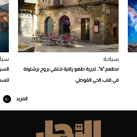
سياحة
سيا
أفضل تدريج للشعر الطويل لإطلالة جريئة وعصرية
مطعم "a".. تجربة طهو راقية تحتفي بروح برشلونة
السيا
في قلب الحي القوطي
للسف
المزيد