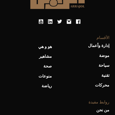
أحذية Mary Jane: ترف وأناقة للرجال
الأقسام
إدارة وأعمال
هو و هي
موضة
مشاهير
سياحة
صحة
تقنية
منوعات
محركات
رياضة
روابط مفيدة
من نحن