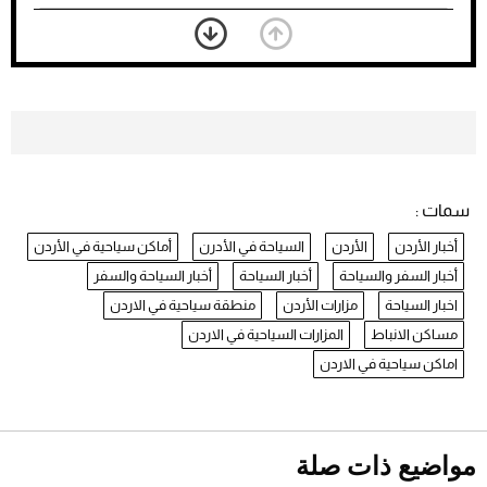
بعد 7 أشهر من تعرضه لحادث مروع.. جوشوا
يفوز على برينغا بـ"الضربة القاضية" (فيديو)
2026-07-26
موعد صرف حساب المواطن لشهر
أغسطس 2026
2026-07-25
سمات :
نرى المستقبل من خلال تصميماتنا.. كيف حجزت
أخبار الأردن
الأردن
السياحة في الأدرن
أماكن سياحية في الأردن
1886 مكانها في عالم الأزياء؟
أقصر يوم في 2026 يقترب.. ماذا يحدث في
أخبار السفر والسياحة
أخبار السياحة
أخبار السياحة والسفر
دوران الأرض؟
2026-07-25
اخبار السياحة
مزارات الأردن
منطقة سياحية في الاردن
مساكن الانباط
المزارات السياحية في الاردن
اماكن سياحية في الاردن
قبل ليلة النزال.. اكتمال وزن أبطال "The
Comeback" في جدة (فيديو)
2026-07-25
مواضيع ذات صلة
"بوجاتي ميسترال" الاستثنائية للبيع في مزاد