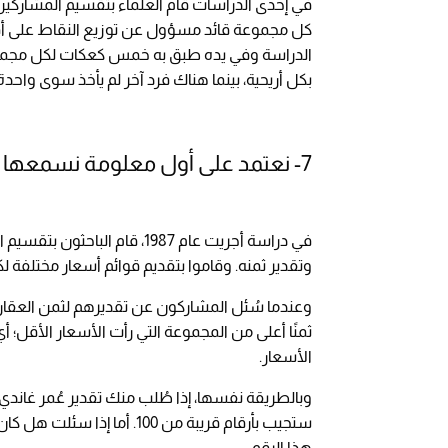
في إحدى الدراسات قام العلماء بتقسيم المشارك
كل مجموعة قائد مسؤول عن توزيع النقاط على أفر
الدراسة وفي يده طبق به خمس كعكات لكل مجموعة، 
بكل أريحية، بينما هناك فرد آخر لم يأخذ سوى واحد
7- نعتمد على أول معلومة نسمعها عند اتخاذ قرار
في دراسة أجريت عام 1987، قا
وتقدير ثمنه. وقاموا بتقديم قوائم أسعار مختلفة لك
وعندما سُئل المشاركون عن تقديرهم لثمن العقار 
ثمنًا أعلى من المجموعة التي رأت الأسعار الأقل؛ أي
الأسعار.
هذا الرقم.