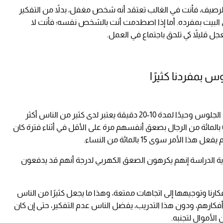
صيف، فأنت في الغالب تعتقد أنه شخص مغفل، بدلاً من التفكير
ي البيت بمفرده. أما إذا اصطدمت أنت بالشخص نفسه؛ فأنت لا
يلاً كي تلحق باجتماع في العمل.
أشارت إحدى الدراسات التي أجريت عام 2014 إلى أن الجلوس وحيدًا لمدة 10-20 دقيقة يعتبر لدى كثير من الناس أكثر
إيلامًا من الصدمة الكهربية. وخلال الدراسة، قام 64 بالمائة من الرجال بصعق أنفسهم مرة على الأقل في أثناء فترة كان
أمر سوى 15 بالمائة من النساء.
اية الدراسة إنهم يكرهون الصعق الكهربي لدرجة أنهم قد يدفعون
رنا وتوجيهها إلى اتجاهات ممتعة، وهذا ما يجعل كثيرًا من الناس
كارهم، ودون هذا التدريب، يفضل الناس عدم التفكير، حتى إن كان
الأموال لتجنبه.