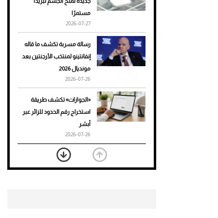
جديدة تمنح الجسم تبريدًا
مستمرًا
أحذية Mary Jane: ترف وأناقة
2026-07-27
للرجال
رسالة مسربة تكشف ما قاله
إنفانتينو لمنتخب الأرجنتين بعد
مونديال 2026
2026-07-26
«الجوازات» تكشف طريقة
استخراج رقم الحدود للزائر عبر
أبشر
2026-07-26
بعد 7 أشهر من تعرضه لحادث
مروع.. جوشوا يفوز على برينغا
بـ"الضربة القاضية" (فيديو)
2026-07-26
موعد صرف حساب المواطن