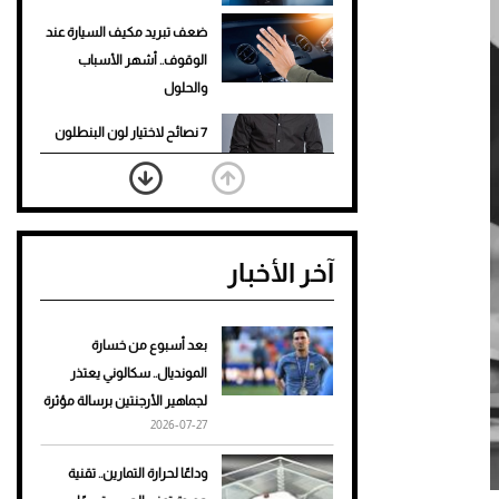
ضعف تبريد مكيف السيارة عند
الوقوف.. أشهر الأسباب
والحلول
7 نصائح لاختيار لون البنطلون
المناسب للقميص الأسود
نرى المستقبل من خلال
تصميماتنا.. كيف حجزت 1886
آخر الأخبار
مكانها في عالم الأزياء؟
أغلى 10 عطور في العالم للرجال
تمنحك فخامة استثنائية
بعد أسبوع من خسارة
المونديال.. سكالوني يعتذر
Aston Martin Valiant: على
لجماهير الأرجنتين برسالة مؤثرة
هوى الأبطال
2026-07-27
أفضل تدريج للشعر الطويل
وداعًا لحرارة التمارين.. تقنية
لإطلالة جريئة وعصرية