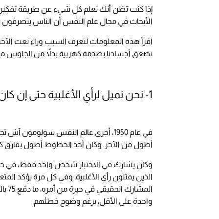
إذا كنت تظن أنك تعلم كل شيء عن طريقة تفكيرك 
الأبحاث في مجال علم النفس أن الناس يتصرفون ب
اقرأ هذه المعلومات لتعرف السبب وراء نعت الآخري
نصعق أجسادنا بصدمة كهربية بدلاً من الجلوس منفردين م
1- نحن نميل لرأي الأغلبية حتى إن كان خاطئًا
في عام 1950، أجرى عالم النفس سولومون 
أطول من الآخر. وكان أحد الخطوط أطول بفارق كبي
وكان يشارك في الاختبار شخص واحد فقط، في حي
الذين يمثلون رأي الأغلبية، وفي كل مرة يؤكد المت
المشا
واحدة على الأقل، برغم وضوح خطئهم.