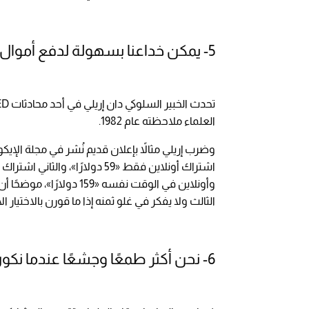
5- يمكن خداعنا بسهولة لدفع أموال أكثر مما نريد
العلماء ملاحظته عام 1982.
وضرب إريلي مثالاً بإعلان قديم نُشر في مجلة الإيك
وأونلاين في الوقت نفسه «9
الثالث ولا يفكر في غلو ثمنه إذا ما قورن بالاختيار ال
6- نحن أكثر طمعًا وجشعًا عندما نكون في السلطة