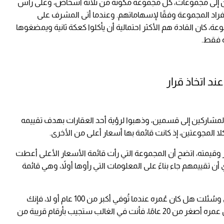
ين إلى مجموعات، كل مجموعة مكونة من ثلاثة أشخاص، وعلى رأس
اد المجموعة وفقًا لإسهاماتهم. وعندما أتى المشرف على
كان القادة هم الأكثر احتمالية أن يأكلوا كعكة ثانية ويمضغوها
ة فقط.
م الباحثون بتقسيم المشاركين إلى قسمين، وذهبوا لرؤية أحد العقارات بهدف تقييمه
لا المجوعتين، إذ كانت قائمة بها أسعار أعلى من الأخرى.
وقيمته، اتضح أن المجموعة التي رأت قائمة الأسعار الأعلى أعطت
 أن تقييمهم جاء بناءً على المعلومات التي رأوها أولاً، وهي قائمة
وبالطريقة نفسها، إذا طُلب منك تقدير عُمر غاندي وسُئلت هل كان عُمره عندما تُوفي أكبر من 100 عام أو لا، فإنك
ستجيب بأرقام قريبة من 100. أما إذا سئلت هل كان عمره أصغر من 20 عامًا، فأنت في الغالب ستجيب بأرقام قريبة من