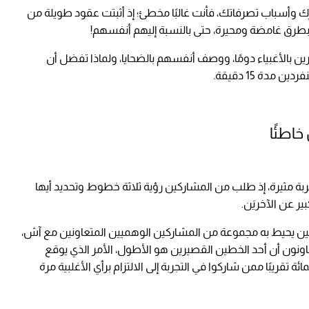
وأسباب تصرفاتك، فأنت غالبًا مخطئ؛ إذ أثبتت عقود طويلة من
طرق غامضة ومحيرة، حتى بالنسبة إليهم أنفسهم!
ن بالأغبياء دومًا، ووصف أنفسهم بالضحايا، ولماذا تفضل أن
دة 15 دقيقة.
آش تجربة مثيرة، إذ طلب من المشاركين رؤية ثلاثة خطوط وتحديد أيها
ر عن الآخريَن.
ن يحيط به مجموعة من المشاركين الوهميين المتعاونين مع آش،
عاونون أن أحد الخطين القصيرين هو الأطول، الأمر الذي يوقع
رك الحقيقي في حيرة من أمره، ما دفع 75 بالمائة تقريبًا ممن شاركوا في التجربة إلى الالتزام برأي الأغلبية مرة