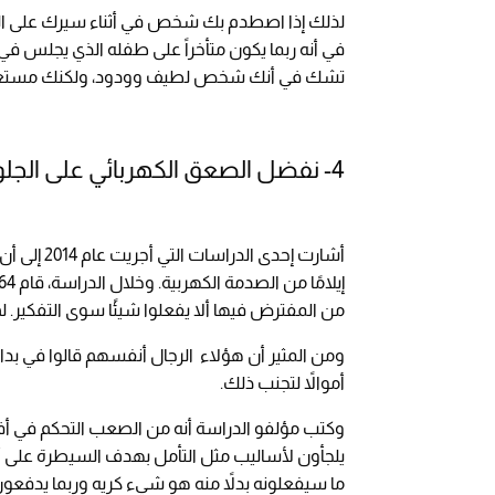
لذلك إذا اصطدم بك شخص في أثناء سيرك على الر
في أنه ربما يكون متأخراً على طفله الذي يجلس ف
تشك في أنك شخص لطيف وودود، ولكنك مستعجل قل
4- نفضل الصعق الكهربائي على الجلوس بمفردنا كثيرًا
من المفترض فيها ألا يفعلوا شيئًا سوى التفكير. لم يفعل هذا ال
ومن المثير أن هؤلاء الرجال أنفسهم قالوا في بد
أموالاً لتجنب ذلك.
وكتب مؤلفو الدراسة أنه من الصعب التحكم في أفكا
يلجأون لأساليب مثل التأمل بهدف السيطرة على أف
ما سيفعلونه بدلاً منه هو شيء كريه وربما يدفعون 