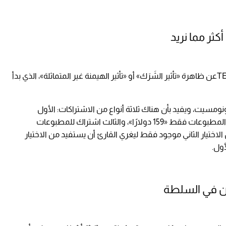
تحدث الخبير السلوكي دان إريلي في أحد محادثات TEDعن ظاهرة «تأثير الشَرَك» أو «تأثير الهيمنة غير المتماثلة»، الذي بدأ
ونومسيت، ويفيد بأن هناك ثلاثة أنواع من الاشتراكات: الأول
اشتراك أونلاين فقط «59 دولارًا»، والثاني اشتراك المطبوعات فقط «159 دولارًا»، والثالث اشتراك للمطبوعات
15 دولارًا»، موضحًا أن الاختيار الثاني موجود فقط ليغري القارئ أن يستفيد من الاختيار
أول.