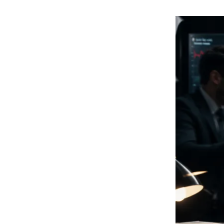
هوى الأبطال
أفضل تدريج للشعر الطويل
لإطلالة جريئة وعصرية
أحذية Mary Jane: ترف وأناقة
للرجال