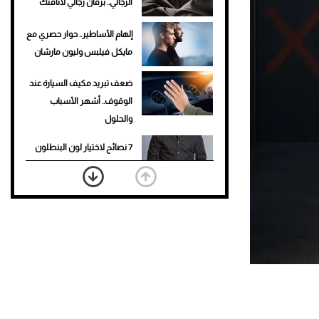
الرجالي.. برفان رجالي لأناقتك
إلهام الأساطير.. حوار حصري مع
مايكل فيلبس وليون مارشان
ضعف تبريد مكيف السيارة عند
الوقوف.. أشهر الأسباب
والحلول
7 نصائح لاختيار لون البنطلون
المناسب للقميص الأسود
نرى المستقبل من خلال
تصميماتنا.. كيف حجزت 1886
مكانها في عالم الأزياء؟
أغلى 10 عطور في العالم للرجال
تمنحك فخامة استثنائية
Aston Martin Valiant: على