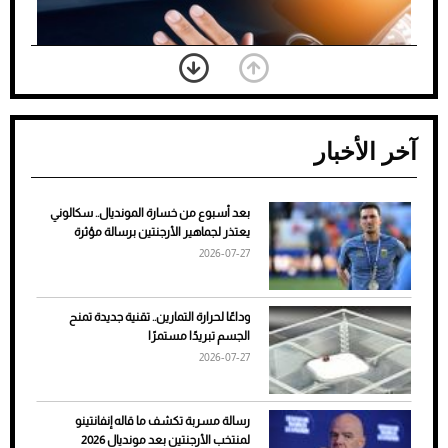
آخر الأخبار
بعد أسبوع من خسارة المونديال.. سكالوني
ضعف تبريد مكيف السيارة عند الوقوف.. أشهر
يعتذر لجماهير الأرجنتين برسالة مؤثرة
الأسباب والحلول
2026-07-27
وداعًا لحرارة التمارين.. تقنية جديدة تمنح
الجسم تبريدًا مستمرًا
2026-07-27
رسالة مسربة تكشف ما قاله إنفانتينو
لمنتخب الأرجنتين بعد مونديال 2026