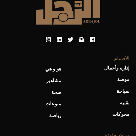
الأقسام
أحذية Mary Jane: ترف وأناقة للرجال
إدارة وأعمال
هو و هي
موضة
مشاهير
سياحة
صحة
تقنية
منوعات
محركات
رياضة
روابط مفيدة