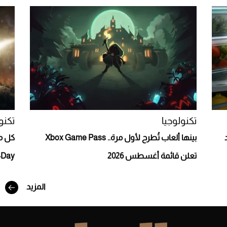
Aston Martin Valiant: على هوى الأبطال
تكنولوجيا
تكنو
بينها ألعاب تُطرح لأول مرة.. Xbox Game Pass
تعلن قائمة أغسطس 2026
: E-Day
أفضل تدريج للشعر الطويل لإطلالة جريئة وعصرية
المزيد