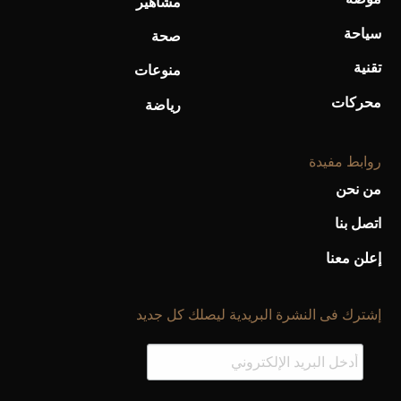
مشاهير
أفضل تدريج للشعر الطويل لإطلالة جريئة وعصرية
سياحة
صحة
تقنية
منوعات
محركات
رياضة
روابط مفيدة
من نحن
اتصل بنا
إعلن معنا
أحذية Mary Jane: ترف وأناقة للرجال
إشترك فى النشرة البريدية ليصلك كل جديد