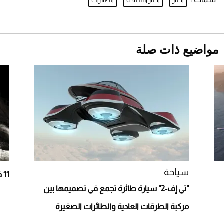
أخبار
اخبار السياحة
الطائرات
نرى المستقبل من خلال تصميماتنا.. كيف حجزت
1886 مكانها في عالم الأزياء؟
أقصر يوم في 2026 يقترب.. ماذا يحدث في
دوران الأرض؟
2026-07-25
مواضيع ذات صلة
قبل ليلة النزال.. اكتمال وزن أبطال "The
Comeback" في جدة (فيديو)
2026-07-25
"بوجاتي ميسترال" الاستثنائية للبيع في مزاد
مونتيري
2026-07-23
أغلى 10 عطور في العالم للرجال تمنحك فخامة
استثنائية
سياحة
11 فنانة مصرية يمتلكن طائرات خاصة
"تي إف-2" سيارة طائرة تجمع في تصميمها بين
مركبة الطرقات العادية والطائرات الصغيرة