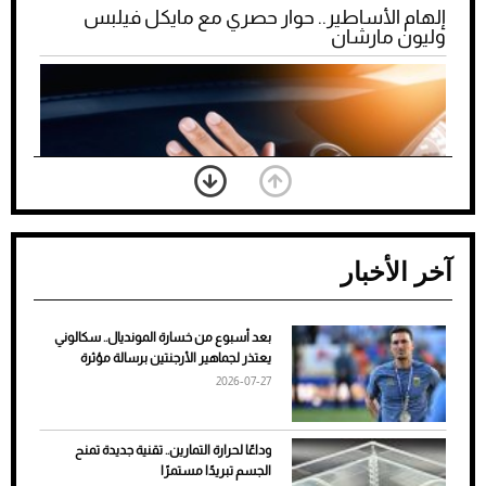
إلهام الأساطير.. حوار حصري مع مايكل فيلبس
وليون مارشان
آخر الأخبار
بعد أسبوع من خسارة المونديال.. سكالوني
ضعف تبريد مكيف السيارة عند الوقوف.. أشهر
يعتذر لجماهير الأرجنتين برسالة مؤثرة
الأسباب والحلول
2026-07-27
وداعًا لحرارة التمارين.. تقنية جديدة تمنح
الجسم تبريدًا مستمرًا