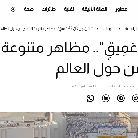
عطور
الطلة الأنيقة
تقنية
طائرات
صحة
الرئيسية
منوعات
"يَأْتِينَ مِن كُلِّ فَجٍّ عَمِيقٍ".. مظاهر متنوعة للحجاج من حول العالم
َجٍّ عَمِيقٍ".. مظاهر متنوعة
ن حول العالم
 – مصطفى السداوي
15 أغسطس 2018