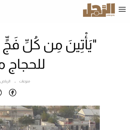
تجاوز
إلى
المحتوى
الرئيسي
"يَأْتِينَ مِن كُلِّ ف
للحجاج م
منوعات
الرياض