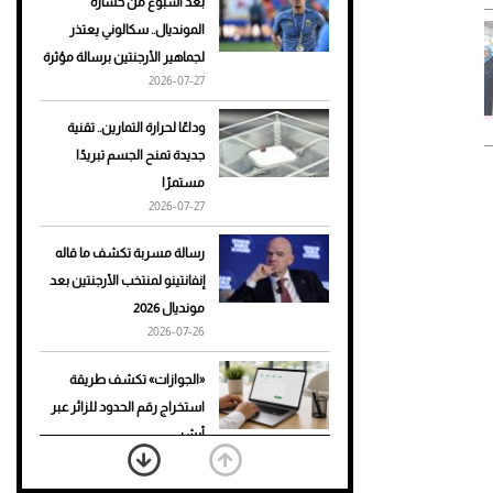
بعد أسبوع من خسارة
المونديال.. سكالوني يعتذر
أحذية Mary Jane: ترف وأناقة
لجماهير الأرجنتين برسالة مؤثرة
للرجال
2026-07-27
وداعًا لحرارة التمارين.. تقنية
جديدة تمنح الجسم تبريدًا
مستمرًا
2026-07-27
رسالة مسربة تكشف ما قاله
إنفانتينو لمنتخب الأرجنتين بعد
مونديال 2026
2026-07-26
«الجوازات» تكشف طريقة
استخراج رقم الحدود للزائر عبر
أبشر
2026-07-26