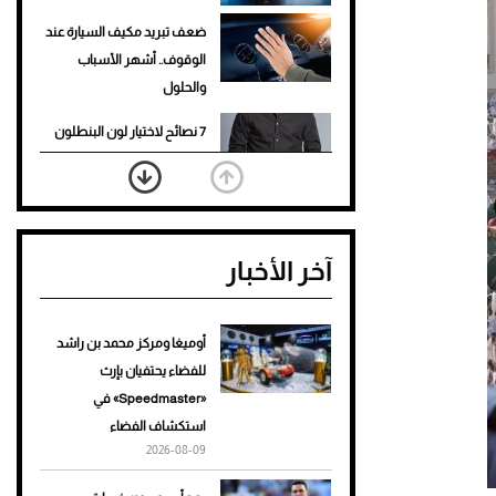
ضعف تبريد مكيف السيارة عند
الوقوف.. أشهر الأسباب
والحلول
7 نصائح لاختيار لون البنطلون
المناسب للقميص الأسود
نرى المستقبل من خلال
تصميماتنا.. كيف حجزت 1886
آخر الأخبار
مكانها في عالم الأزياء؟
أغلى 10 عطور في العالم للرجال
تمنحك فخامة استثنائية
أوميغا ومركز محمد بن راشد
للفضاء يحتفيان بإرث
Aston Martin Valiant: على
«Speedmaster» في
هوى الأبطال
استكشاف الفضاء
2026-08-09
أفضل تدريج للشعر الطويل
لإطلالة جريئة وعصرية