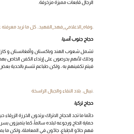
الرجال قابعات مميزة مزخرفة.
.
وفاه_الاعلامي_فهد_الفهيد.. كل ما تريد معرفته 
حجاج جنوب آسيا:
تشمل شعوب الهند وباكستان وأفغانستان و كازاخستان
وذلك لأنهم يحرصون على إرتداء الكفن الخاص بهم ،
فيتم تكفينهم به ، ولكن طباعم تتسم بالحدية بعض
.
نيبال.. بلاد النقاء والجبال الراسخة
حجاج تركيا:
دائما ما تجد الحجاج الاتراك يرتدون الخرزة الزرقاء
حماية الحاج ورجوعه لبلده سالماً، كما يتميزون 
فهم حادّو الطِباع، جادّون في المعاملة، ولكن ما ي