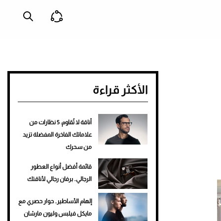
الأكثر قراءة
أناقة لا تُقاوم: 5 نظارات من
علاماتك الفاخرة المفضلة تزيد
من سحرك
قائمة أفضل أنواع العطور
الرجالي.. برفان رجالي لأناقتك
إلهام الأساطير.. حوار حصري مع
مايكل فيلبس وليون مارشان