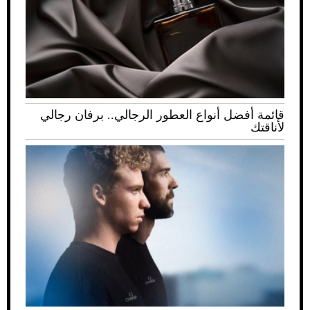
قائمة أفضل أنواع العطور الرجالي.. برفان رجالي
لأناقتك