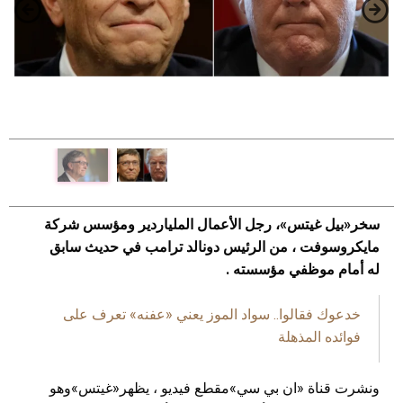
سخر«بيل غيتس»، رجل الأعمال الملياردير ومؤسس شركة
مايكروسوفت ، من الرئيس دونالد ترامب في حديث سابق
له أمام موظفي مؤسسته .
خدعوك فقالوا.. سواد الموز يعني «عفنه» تعرف على
فوائده المذهلة
ونشرت قناة «ان بي سي»مقطع فيديو ، يظهر«غيتس»وهو