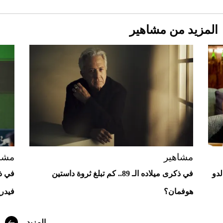
المزيد من مشاهير
Aston Martin Valiant: على هوى الأبطال
مشاهير
مشا
لدو
في ذكرى ميلاده الـ 89.. كم تبلغ ثروة داستين
هوفمان؟
فيدري
المزيد