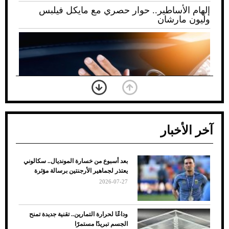
إلهام الأساطير.. حوار حصري مع مايكل فيلبس
وليون مارشان
آخر الأخبار
بعد أسبوع من خسارة المونديال.. سكالوني
ضعف تبريد مكيف السيارة عند الوقوف.. أشهر
يعتذر لجماهير الأرجنتين برسالة مؤثرة
الأسباب والحلول
2026-07-27
وداعًا لحرارة التمارين.. تقنية جديدة تمنح
الجسم تبريدًا مستمرًا