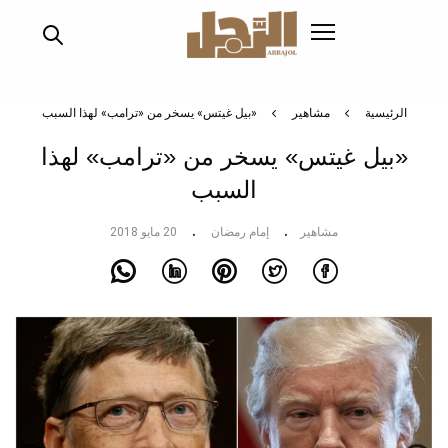
تجاوز
إلى
المحتوى
الرئيسي
الرئيسية
مشاهير
«بيل غيتس» يسخر من «ترامب» لهذا السبب
«بيل غيتس» يسخر من «ترامب» لهذا
السبب
مشاهير
إمام رمضان
20 مايو 2018