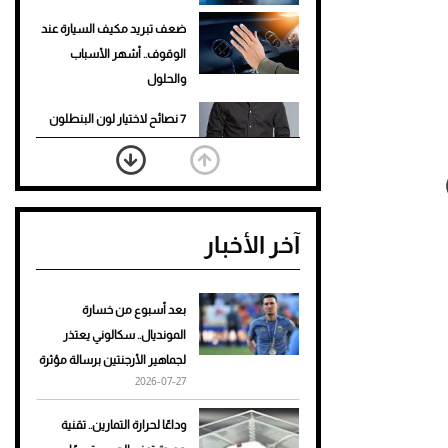
ضعف تبريد مكيف السيارة عند
الوقوف.. أشهر الأسباب
والحلول
7 نصائح لاختيار لون البنطلون
المناسب للقميص الأسود
نرى المستقبل من خلال
تصميماتنا.. كيف حجزت 1886
آخر الأخبار
مكانها في عالم الأزياء؟
أغلى 10 عطور في العالم للرجال
تمنحك فخامة استثنائية
بعد أسبوع من خسارة
المونديال.. سكالوني يعتذر
Aston Martin Valiant: على
لجماهير الأرجنتين برسالة مؤثرة
هوى الأبطال
2026-07-27
أفضل تدريج للشعر الطويل
وداعًا لحرارة التمارين.. تقنية
لإطلالة جريئة وعصرية