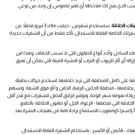
اسب الذي يتيح لك ملاحظة أي تغير ملموس، إن وجد، بين نوعي
. سنستخدم شفرتين - جيليت ماك 3 تيربو فضلاً عن
رتك الخاصة القابلة للاستبدال، تأكد فقط من أن الشفرات جديدة
 الساخن وأحد أنواع الصابون التي لا تسبب الجفاف. وهذا من
ة أي آثار للزيوت أو التراب أو البشرة الميتة التي يمكن أن تعيق
لاقة على كامل المنطقة التي تريد حلاقتها. استخدم حركات بطيئة
بحلاقتها - منطقة الخدّين، الرقبة، الذقن و/أو فوق الشفة. وتسهم
زيادة نعومة شعر الوجه، وتوفير انزلاق أفضل للشفرات مع قدر أقل
قة التي تفضلها - الرغوة، الجِل، أو صابون الحلاقة. بالطبع،
نوصيك باستخدام جِل الحلاقة جيليت ماك 3 إكسترا كومفورت للاستمتاع براحة تامة من تهيجات البشرة بعد
هك - الأيمن أو الأيسر - باستخدام الشفرة القابلة للاستبدال.