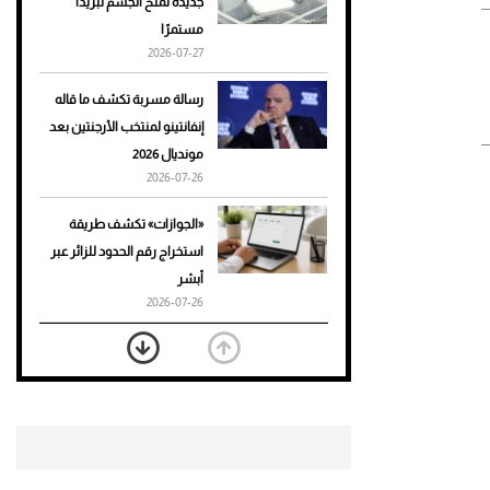
جديدة تمنح الجسم تبريدًا
مستمرًا
أحذية Mary Jane: ترف وأناقة
2026-07-27
للرجال
رسالة مسربة تكشف ما قاله
إنفانتينو لمنتخب الأرجنتين بعد
مونديال 2026
2026-07-26
«الجوازات» تكشف طريقة
استخراج رقم الحدود للزائر عبر
أبشر
2026-07-26
بعد 7 أشهر من تعرضه لحادث
مروع.. جوشوا يفوز على برينغا
بـ"الضربة القاضية" (فيديو)
2026-07-26
موعد صرف حساب المواطن