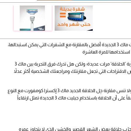
متألقة بشفرات جديدة ذات هندسة مبتكرة، جيليت ماك 3 الجديدة أفضل بالمقارنة مع الشفرات التي يمكن استبدالها،
 استخدامها للمرة العاشرة
نحن على يقين من أنك اختبرت تجربة ’الحلاقة‘ مرات عديدة؛ ولكن هل تدرك فرق التجربة بين ماك 3
 الاقتراحات التي تجعل مقارنتك ومراجعتك الشخصية أكثر عدلاً
وبمجرد استكمال المقارنة، نود الاطلاع على رأيك! ولا تنس مقارنة جِل الحلاقة الجديد ماك 3 إكسترا كومفورت مع النوع
الذي تستخدمه في العادة. دعنا نعرف إن كنت موافقاً على أن الحلاقة باستخدام جيليت ماك 3 الجديدة تمثل ارتقاءاً
جرّب حلاقة بعض الشعر القصير والخشن الذي لا يتجاوز عمره