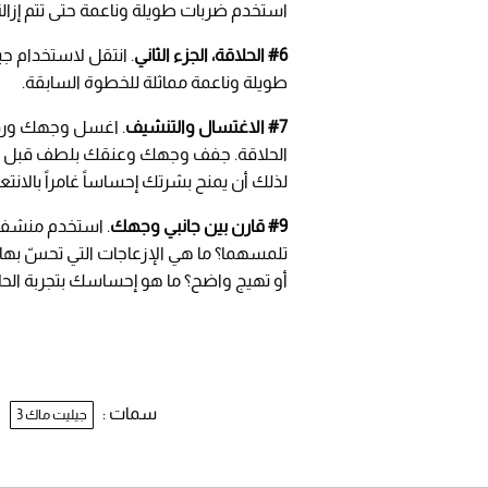
استخدم ضربات طويلة وناعمة حتى تتم إزا
#6 الحلاقة، الجزء الثاني
طويلة وناعمة مماثلة للخطوة السابقة.
#7 الاغتسال والتنشيف
. اغسل وجهك ورق
الحلاقة. جفف وجهك وعنقك بلطف قبل وضع 
لذلك أن يمنح بشرتك إحساساً غامراً بالان
#9 قارن بين جانبي وجهك
. استخدم منشفة
تلمسهما؟ ما هي الإزعاجات التي تحسّ بها
أو تهيج واضح؟ ما هو إحساسك بتجربة الح
سمات :
جيليت ماك 3