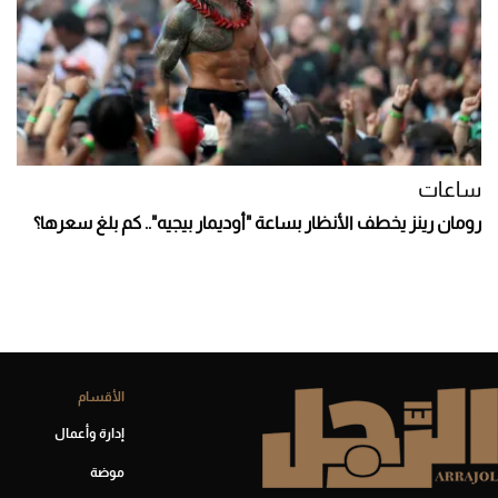
ساعات
رومان رينز يخطف الأنظار بساعة "أوديمار بيجيه".. كم بلغ سعرها؟
الأقسام
إدارة وأعمال
موضة