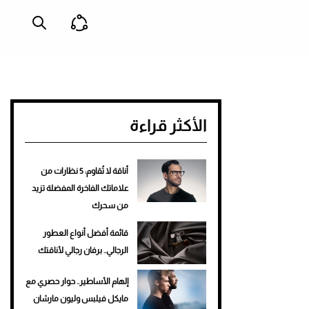
الأكثر قراءة
أناقة لا تُقاوم: 5 نظارات من
علاماتك الفاخرة المفضلة تزيد
من سحرك
قائمة أفضل أنواع العطور
الرجالي.. برفان رجالي لأناقتك
إلهام الأساطير.. حوار حصري مع
مايكل فيلبس وليون مارشان