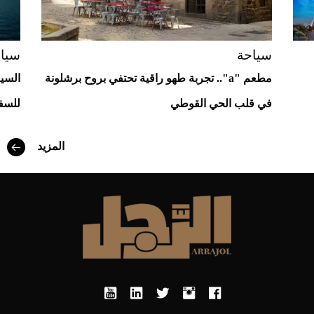
2026-07-23
أغلى 10 عطور في العالم للرجال تمنحك فخامة
استثنائية
سياحة
سيا
مطعم "a".. تجربة طهو راقية تحتفي بروح برشلونة
السيا
في قلب الحي القوطي
للسف
المزيد
Aston Martin Valiant: على هوى الأبطال