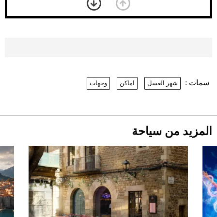
بعد 7 أشهر من تعرضه لحادث مروع.. جوشوا
يفوز على برينغا بـ"الضربة القاضية" (فيديو)
2026-07-26
موعد صرف حساب المواطن لشهر
أغسطس 2026
2026-07-25
سمات :
شهر العسل
اماكن
وجهات
نرى المستقبل من خلال تصميماتنا.. كيف حجزت
1886 مكانها في عالم الأزياء؟
أقصر يوم في 2026 يقترب.. ماذا يحدث في
دوران الأرض؟
2026-07-25
المزيد من سياحة
قبل ليلة النزال.. اكتمال وزن أبطال "The
Comeback" في جدة (فيديو)
2026-07-25
"بوجاتي ميسترال" الاستثنائية للبيع في
مزاد مونتيري