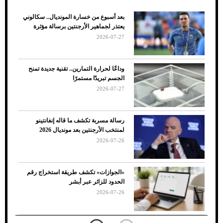
بعد أسبوع من خسارة المونديال.. سكالوني
ضعف تبريد مكيف السيارة عند الوقوف.. أشهر
يعتذر لجماهير الأرجنتين برسالة مؤثرة
الأسباب والحلول
2026-07-27
وداعًا لحرارة التمارين.. تقنية جديدة تمنح
الجسم تبريدًا مستمرًا
2026-07-27
رسالة مسربة تكشف ما قاله إنفانتينو
لمنتخب الأرجنتين بعد مونديال 2026
2026-07-26
7 نصائح لاختيار لون البنطلون المناسب للقميص
«الجوازات» تكشف طريقة استخراج رقم
الأسود
الحدود للزائر عبر أبشر
2026-07-26