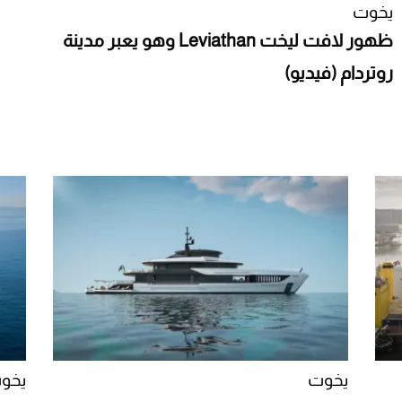
يخوت
ظهور لافت ليخت Leviathan وهو يعبر مدينة
روتردام (فيديو)
يخوت
يخو