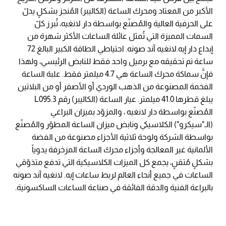
الأكبر من المعتاد ومحرك الساعة (الكاليبر) المُنجز بشكلٍ يدلّ
على الحرفية العالية والمُصنّع بواسطة دار لانغيه، تُبرز كلّ
السمات المميزة التي تُمثل عائلة الساعات الأكثر شهرة من
إبداع دار إيه.لانغيه آند صونه. احتياطي الطاقة الكبير البالغ 72
ساعة تم تحقيقه مع برميل واحد فقط للنابض الرئيسي، ولهذا
فإنَّ سماكة محرك الساعة هي 4.7 ميلمتر فقط. علبة الساعة
الفخمة المصنوعة من الذهب الوردي أو الأصفر أو من البلاتين
يبلغ قطرها 41.0 ميلمتر. عيار الساعة (الكاليبر) رقم L095.3
المُصنّع بواسطة دار لانغيه ، والمزوّد بميزان البراغي
(الـ"سيكرو") الكلاسيكي ونابض ميزان الساعة المطوّر والمُصنّع
بواسطة الشركة ولوحة ثلاثية الأجزاء مصنوعة من الفضة
الألمانية غير المعالجة وأجزاء محرك الساعة المزخرفة يدوياً
بشكلٍ مُتقنٍ، يجمع كل الميزات الكلاسيكية التي تدفع متذوّقي
الساعات في جميع أنحاء العالم لربط ساعات إيه. لانغيه آند صونه
بالبراعة الفنية والدقة الفائقة في صناعة الساعات الساكسونية.