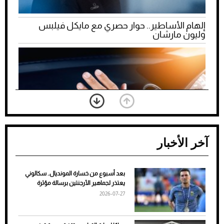
إلهام الأساطير.. حوار حصري مع مايكل فيلبس
وليون مارشان
آخر الأخبار
بعد أسبوع من خسارة المونديال.. سكالوني
ضعف تبريد مكيف السيارة عند الوقوف.. أشهر
يعتذر لجماهير الأرجنتين برسالة مؤثرة
الأسباب والحلول
2026-07-27