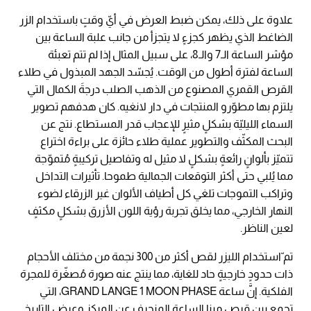
علاوة على ذلك، يمكن ضبط العرض في أيّ وقتٍ باستخدام الزر
الضاغط الذي يظهر كجزءٍ لا يتجزأ من جانب علبة الساعة بين
مؤشر الساعة الـ7 والـ8، على سبيل المثال إذا لم تتم تعبئة
الساعة لفترة أطول من الوقت. يُجسّد الجهد المبذول في طلاء
القرص القمري المصنوع من الذهب الصلب درجةَ الكمال التي
يلتزم بها مطوّرو المنتجات في دار لانغيه. كان هدفهم تصوير
السماء الليليّة بشكلٍ مثيرٍ للإعجاب قدر المستطاع. نتج عن
البحث المكثّف والتطوير عملية طلاء حائزة على براءة اختراع
تتميّز بألوانٍ رائعةٍ بشكلٍ لا مثيل له وتفاصيل تركيبةٍ مُتموّجة
مما يُلبي حتى أكثر التوقعات الجمالية طموحا. تأثيرات التداخل
وتراكب التموجات تلغي كل أطياف الألوان غير الزرقاء لضوء
النهار الخارجي، مما يخلق تجربة رؤية اللون الأزرق بشكلٍ مكثفٍ
لعين الناظر.
تم ّاستخدام الليزر لقص أكثر من 300 نجمة من مختلف الأحجام
ذات حدودٍ خارجيةٍ حاد للغاية، مما ينتج عنه صورة مُصغّرة للمجرة
الفلكية. إنَّ ساعة GRAND LANGE 1 MOON PHASE، التي
تجمع بين قرص مينا الساعة المنحرف عن المركز وعرض التاريخ