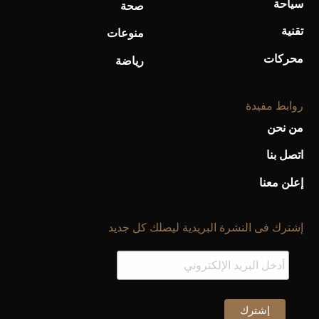
سياحة
صحة
تقنية
منوعات
أفضل تدريج للشعر الطويل لإطلالة جريئة وعصرية
محركات
رياضة
روابط مفيدة
من نحن
اتصل بنا
إعلن معنا
إشترك فى النشرة البريدية ليصلك كل جديد
أحذية Mary Jane: ترف وأناقة للرجال