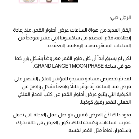
الرجل-دبي:
ايُقدّر العديد من هواة الساعات عرض أطوار القمر. منذ إعادة
إنطلاقه، قدّم المصنع في ساكسونيا اثنى عشر نموذجاً من
الساعات المجهّزة بهذه الوظيفة المعقّدة.
لكن لم يسبق أبداً أن كان طور القمر معروضاً بشكلٍ بارزٍ كما
هو في ساعة GRAND LANGE 1 MOON PHASE.
لقد تمّ تخصيص مساحةٍ فسيحةٍ للمؤشر الفلكي الشهير على
قرص مينا الساعة. إنّه يوفّر دليلاً واقعياً بشكلٍ واضح عن
الكيفية التي يتتبع عرض أطوار القمر عن كثب المدارَ الفلكي
الفعلي للقمر رفيق كوكبنا.
يعود ذلك لأنّ العرض مُقترن بتواصل عمل العجلة التي تحمل
عقرب الساعات، وكنتيجة لذلك، يكون العرض في حالة تحرك
باستمرار، تماماً مثل القمر نفسه.