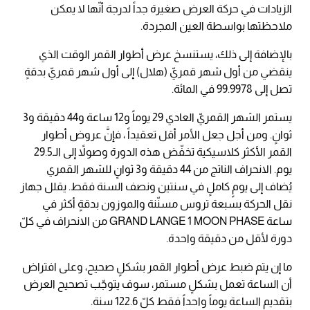
الزيادات في حركة العرض صغيرة جداً لدرجة أنّها لا يمكن
ملاحظتها بواسطة العين المجردة.
بالإضافة إلى ذلك، يستنسخ عرض أطوار القمر الوقت الذي
ينقضي من أول شهر قمريّ (هلال) إلى أول شهر قمريّ بدقةٍ
تصل إلى 99.9978 في المائة.
يستمر الشهر القمريّ العادي 29 يوماً و12 ساعة و44 دقيقة و3
ثوانٍ. ومن أجل جعل الأمر أقل تعقيداً ، فإنَّ عروض أطوار
القمر الأكثر كلاسيكية تخفّض هذه الدورة وصولاً إلى الـ29.5
يوم. الانحراف الناتج من 44 دقيقة و3 ثوانٍ للشهر القمري
يُضاف إلى يومٍ كاملٍ في سنتين ونصف السنة فقط. يقلل جهاز
نقل الحركة بسبعة تروس مسنّنة والموزون بدقةٍ أكثر في
ساعة GRAND LANGE 1 MOON PHASE من الانحراف في كلّ
دورة لأقل من دقيقة واحدة.
ما إن يتم ضبط عرض أطوار القمر بشكلٍ صحيح، وعلى افتراض
أن الساعة تعمل بشكلٍ مستمر، سوف يتوجّب تصحيح العرض
بتقديم الساعة يوماً واحداً فقط كلّ 122.6 سنة.