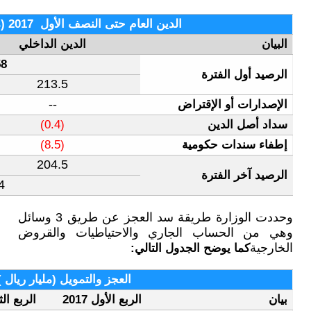
 حتى النصف الأول 2017 (مليار ريال)
الدين الداخلي
الدين الخارجي
316.58
103.1
213.5
33.8
--
--
(0.4)
--
(8.5)
136.9
204.5
341.4
وحددت الوزارة طريقة سد العجز عن طريق 3 وسائل
الاحتياطيات والقروض
ي:
العجز والتمويل (مليار ريال )
الربع الأول 2017
الربع الثاني 2017
النصف الاول 2017