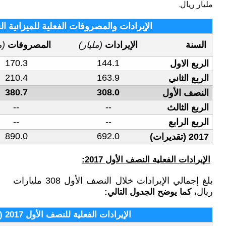
صروفات الفعلية للميزانية السعودية (2017 )
الفائض أو
(مليار)
المصروفات
(مليار)
العجز
(مليار)
(26.2)
170.3
14
(46.5)
210.4
16
(72.7)
380.7
30
--
--
--
--
(198.0)
890.0
69
بلغ إجمالي الإيرادات خلال النصف الأول 308 مليارات
لفعلية للنصف الأول 2017 (مليار ريال)