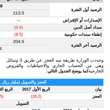
316.58
103.1
213.5
33.8
--
--
(0.4)
--
(8.5)
136.9
204.5
341.4
وحددت الوزارة طريقة سد العجز عن طريق 3 وسائل
الاحتياطيات والقروض
ي:
العجز والتمويل (مليار ريال )
الربع الأول 2017
الربع الثاني 2017
النصف الاول 2017
(72.7)
(46.5)
(26.2)
التمويل