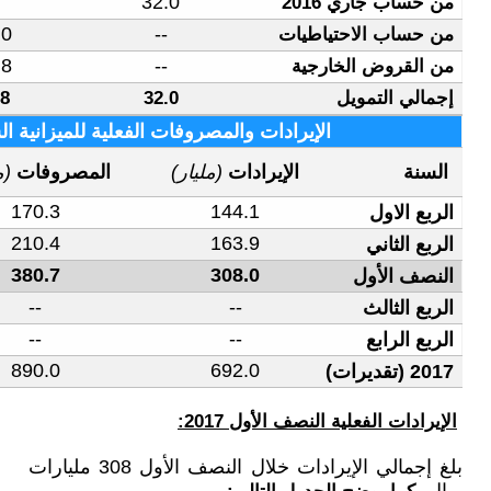
32.0
--
32.0
15.0
15.0
--
33.8
33.8
--
80.8
48.8
32.0
صروفات الفعلية للميزانية السعودية (2017 )
الفائض أو
(مليار)
المصروفات
(مليار)
العجز
(مليار)
(26.2)
170.3
14
(46.5)
210.4
16
(72.7)
380.7
30
--
--
--
--
(198.0)
890.0
69
بلغ إجمالي الإيرادات خلال النصف الأول 308 مليارات