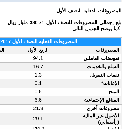
ل :
بلغ إجمالي المصروفات للنصف الأول 380.71 مليار ريال
فعلية النصف الأول 2017 (مليار ريال)
الربع الأول
الربع الثاني
الإجمالي
196.9
102.8
94.1
43.9
27.2
16.7
4.3
3.0
1.3
1.2
1.1
0.1
1.2
0.6
0.6
23.2
16.6
6.6
47.7
25.8
21.9
62.3
33.3
29.1