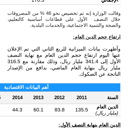
380.7
210.4
170.3
وقالت الوزارة إنه تم تخصيص نحو 46 % من المصروفات
عات أساسية كالتعليم،
لخدمات البلدية
.
ع الثاني التي تم الإعلان
ن العام مع نهاية النصف
الأول إلى 341.4 مليار ريال، وذلك مقارنة مع 316.5
ماضي، بدافع من الإصدار
أهم البيانات الاقتصادية
النصف الأول
2016
2015
2014
2013
20
2017
341.4
316.5
142
44.3
60.1
83