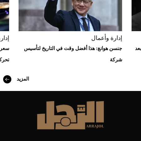
إدارة وأعمال
 في التاريخ لتأسيس
سعر بيتكوين يتجاوز حاجز الـ64
تحركات متباينة لباقي العملات الرقمية
المزيد
إطلالة جريئة وعصرية