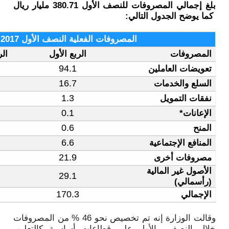
بلغ إجمالي المصروفات للنصف الأول 380.71 مليار ريال
فعلية النصف الأول 2017 (مليار ريال)
الربع الأول
الربع الثاني
الإجمالي
196.9
102.8
94.1
43.9
27.2
16.7
4.3
3.0
1.3
1.2
1.1
0.1
1.2
0.6
0.6
23.2
16.6
6.6
47.7
25.8
21.9
62.3
33.3
29.1
380.7
210.4
170.3
وقالت الوزارة إنه تم تخصيص نحو 46 % من المصروفات
عات أساسية كالتعليم،