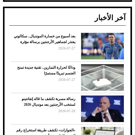
ع من خسارة المونديال.. سكالوني
د الوقوف.. أشهر
ماهير الأرجنتين برسالة مؤثرة
20
رارة التمارين.. تقنية جديدة تمنح
يدًا مستمرًا
20
ربة تكشف ما قاله إنفانتينو
رجنتين بعد مونديال 2026
20
ون المناسب للقميص
ات» تكشف طريقة استخراج رقم