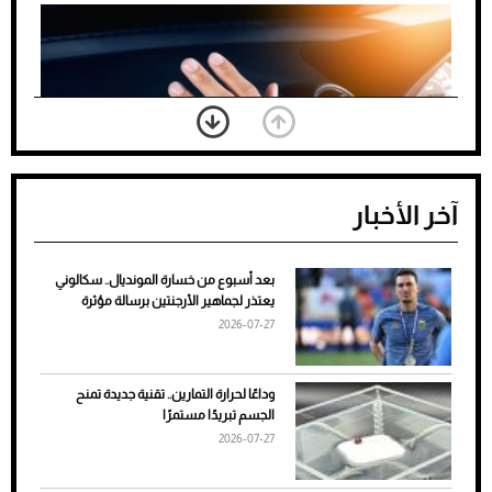
آخر الأخبار
بعد أسبوع من خسارة المونديال.. سكالوني
ضعف تبريد مكيف السيارة عند الوقوف.. أشهر
يعتذر لجماهير الأرجنتين برسالة مؤثرة
الأسباب والحلول
2026-07-27
وداعًا لحرارة التمارين.. تقنية جديدة تمنح
الجسم تبريدًا مستمرًا
2026-07-27