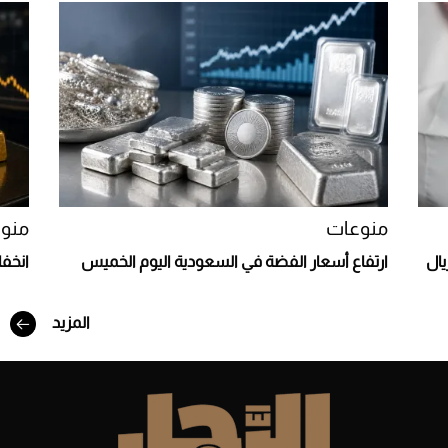
Aston Martin Valiant: على هوى الأبطال
منوعات
منو
يال
ارتفاع أسعار الفضة في السعودية اليوم الخميس
انخف
المزيد
أفضل تدريج للشعر الطويل لإطلالة جريئة وعصرية