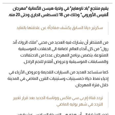
يقيم منتجع "باد ناوهايم" في ولاية هيسن الألمانية "مهرجان
ألفيس الأوروبي" وذلك من 18 اغسطس الجاري وحتى 20 منه.
سكرتير ديانا السابق يكشف مفاجأة عن علاقتها بالفايد
من المنتظر أن يشارك فيه العديد من محبي "ملك الروك أند
رول" من كل أنحاء العالم. اضافة الى الحفلات الموسيقية
المتنوعة، يتضمن برنامج المهرجان عددا من الاحتفالات
والمسابقات الموسيقية وعروض أفلام للنجم الراحل.
كما ستساعد العديد من السيارات القديمة وعروض الأزياء في
إحياء نمط حياة خمسينيات وستينيات القرن الماضي في المدينة
خلال فترة المهرجان.
تردد قناة إم بي سي ماكس ووناسة الجديد بعد قرار تغيير
التردد في شهر يوليه الماضي
تجدر الإشارة إلى أن هذه هي النسخة السادس عشرة من