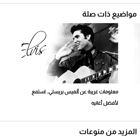
دوران الأرض؟
2026-07-25
مواضيع ذات صلة
قبل ليلة النزال.. اكتمال وزن أبطال "The
Comeback" في جدة (فيديو)
2026-07-25
"بوجاتي ميسترال" الاستثنائية للبيع في مزاد
مونتيري
2026-07-23
أغلى 10 عطور في العالم للرجال تمنحك فخامة
استثنائية
معلومات غريبة عن ألفيس بريسلي.. استمع
لأفضل أغانيه
المزيد من منوعات