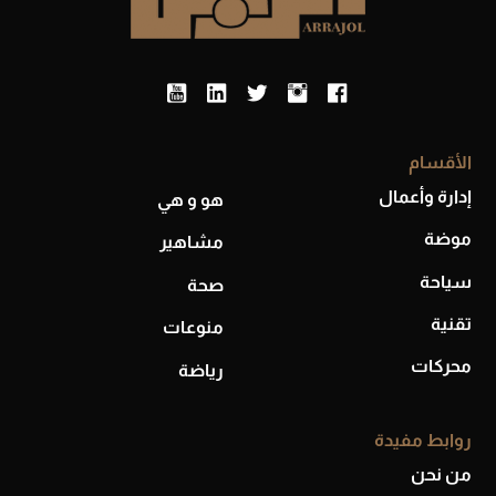
الأقسام
إدارة وأعمال
هو و هي
موضة
مشاهير
أحذية Mary Jane: ترف وأناقة للرجال
سياحة
صحة
تقنية
منوعات
محركات
رياضة
روابط مفيدة
من نحن