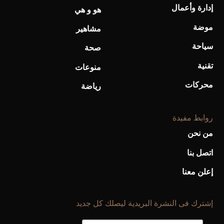
إدارة وأعمال
هو و هي
أحذية Mary Jane: ترف وأناقة للرجال
موضة
مشاهير
سياحة
صحة
تقنية
منوعات
محركات
رياضة
روابط مفيدة
من نحن
اتصل بنا
إعلن معنا
إشترك فى النشرة البريدية ليصلك كل جديد