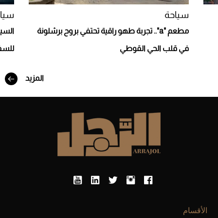
مط
سياحة
سيا
وي
مطعم "a".. تجربة طهو راقية تحتفي بروح برشلونة
السيا
كف
أن
في قلب الحي القوطي
للسف
ال
على
المزيد
أفضل تدريج للشعر الطويل لإطلالة جريئة وعصرية
الأقسام