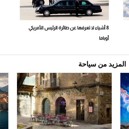
2026-07-23
أغلى 10 عطور في العالم للرجال تمنحك فخامة
استثنائية
8 أشياء لا تعرفها عن طائرة الرئيس الأمريكي
أوباما
الر
المزيد من سياحة
اض
لله
للط
وق
Aston Martin Valiant: على هوى الأبطال
رح
بي