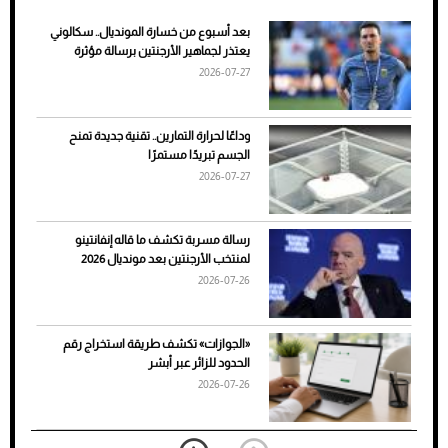
بعد أسبوع من خسارة المونديال.. سكالوني
ضعف تبريد مكيف السيارة عند الوقوف.. أشهر
يعتذر لجماهير الأرجنتين برسالة مؤثرة
الأسباب والحلول
2026-07-27
وداعًا لحرارة التمارين.. تقنية جديدة تمنح
الجسم تبريدًا مستمرًا
2026-07-27
رسالة مسربة تكشف ما قاله إنفانتينو
لمنتخب الأرجنتين بعد مونديال 2026
2026-07-26
7 نصائح لاختيار لون البنطلون المناسب للقميص
«الجوازات» تكشف طريقة استخراج رقم
الأسود
الحدود للزائر عبر أبشر
2026-07-26