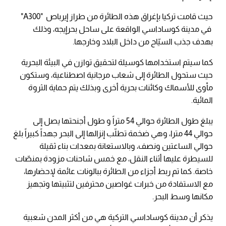
حيث قامت تركيا بإغراق هذه الطائرة من طراز إيرباص "A300"
في مدينة كوساداسي الواقعة على ساحل بحرإيجه، وذلك
بهدف جذب السيّاح من داخل البلاد وخارجها.
كما سيتم استخدامها كوسيلة لتحقيق توازن في البيئة البحرية
حيث ستحول الطائرة إلى شعاب مرجانية اصطناعية، وستكون
مأوى للأسماك وكائنات بحرية أخرى وبذلك يتم حماية الثروة
المائية.
يبلغ طول الطائرة حوالي 54 متراً و طول أجنحتها يصل إلى
حوالي 44 مترا، وهي ضخمة تطلّب إنزالها إلى البحر جهداً كبيراً بلغ
حوالي الساعتين ونصف، وبالاستعانة بمعدات بناء ثقيلة
للسيطرة عليها أثناء النقل، مع خمس شاحنات مزودة بمنصّات
خاصة. كما تم ربط أجزاء من الطائرة ببالونات عائمة لإحضارها،
مع الاستفادة من خبرات غواصين محترفين لتثبيتها وتجهيز
مكانها وسط البحر.
يذكر أن مدينة كوساداسي التركية هي من أكثر المدن شعبية