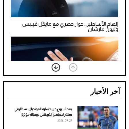
إلهام الأساطير.. حوار حصري مع مايكل فيلبس
وليون مارشان
آخر الأخبار
بعد أسبوع من خسارة المونديال.. سكالوني
ضعف تبريد مكيف السيارة عند الوقوف.. أشهر
يعتذر لجماهير الأرجنتين برسالة مؤثرة
الأسباب والحلول
2026-07-27