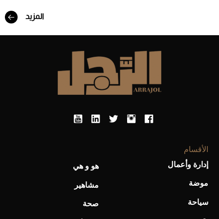
المزيد
أفضل تدريج للشعر الطويل لإطلالة جريئة وعصرية
الأقسام
إدارة وأعمال
هو و هي
أحذية Mary Jane: ترف وأناقة للرجال
موضة
مشاهير
سياحة
صحة