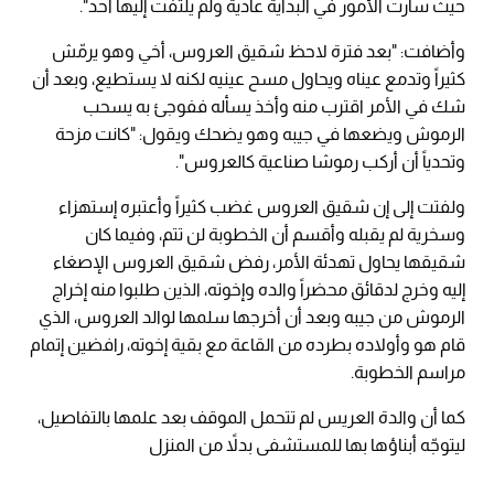
حيث سارت الأمور في البداية عادية ولم يلتفت إليها أحد".
وأضافت: "بعد فترة لاحظ شقيق العروس، أخي وهو يرمّش
كثيراً وتدمع عيناه ويحاول مسح عينيه لكنه لا يستطيع، وبعد أن
شك في الأمر اقترب منه وأخذ يسأله ففوجئ به يسحب
الرموش ويضعها في جيبه وهو يضحك ويقول: "كانت مزحة
وتحدياً أن أركب رموشا صناعية كالعروس".
ولفتت إلى إن شقيق العروس غضب كثيراً وأعتبره إستهزاء
وسخرية لم يقبله وأقسم أن الخطوبة لن تتم، وفيما كان
شقيقها يحاول تهدئة الأمر، رفض شقيق العروس الإصغاء
إليه وخرج لدقائق محضراً والده وإخوته، الذين طلبوا منه إخراج
الرموش من جيبه وبعد أن أخرجها سلمها لوالد العروس، الذي
قام هو وأولاده بطرده من القاعة مع بقية إخوته، رافضين إتمام
مراسم الخطوبة.
كما أن والدة العريس لم تتحمل الموقف بعد علمها بالتفاصيل،
ليتوجّه أبناؤها بها للمستشفى بدلاً من المنزل