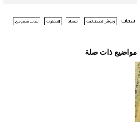
موعد صرف حساب المواطن لشهر
أغسطس 2026
2026-07-25
سمات :
رموش اصطناعية
افساد
الخطوبة
شاب سعودي
نرى المستقبل من خلال تصميماتنا.. كيف حجزت
1886 مكانها في عالم الأزياء؟
أقصر يوم في 2026 يقترب.. ماذا يحدث في
دوران الأرض؟
2026-07-25
مواضيع ذات صلة
قبل ليلة النزال.. اكتمال وزن أبطال "The
Comeback" في جدة (فيديو)
2026-07-25
"بوجاتي ميسترال" الاستثنائية للبيع في مزاد
مونتيري
2026-07-23
أغلى 10 عطور في العالم للرجال تمنحك فخامة
استثنائية