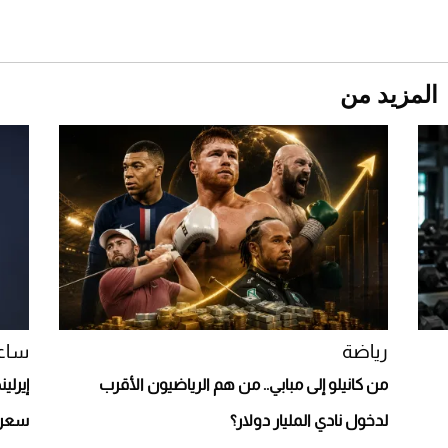
المزيد من
Aston Martin Valiant: على هوى الأبطال
رياضة
ساع
من كانيلو إلى مبابي.. من هم الرياضيون الأقرب
إيرلي
لدخول نادي المليار دولار؟
سعره