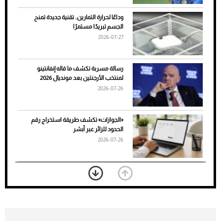
وداعًا لحرارة التمارين.. تقنية جديدة تمنح
الجسم تبريدًا مستمرًا
2026-07-27
رسالة مسربة تكشف ما قاله إنفانتينو
لمنتخب الأرجنتين بعد مونديال 2026
2026-07-26
7 نصائح لاختيار لون البنطلون المناسب للقميص
«الجوازات» تكشف طريقة استخراج رقم
الأسود
الحدود للزائر عبر أبشر
2026-07-26
بعد 7 أشهر من تعرضه لحادث مروع.. جوشوا
يفوز على برينغا بـ"الضربة القاضية" (فيديو)
2026-07-26