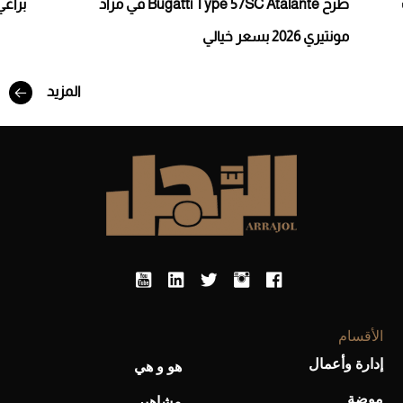
طرح Bugatti Type 57SC Atalante في مزاد
براغي 
مونتيري 2026 بسعر خيالي
أفضل تدريج للشعر الطويل لإطلالة جريئة وعصرية
المزيد
أحذية Mary Jane: ترف وأناقة للرجال
الأقسام
إدارة وأعمال
هو و هي
موضة
مشاهير