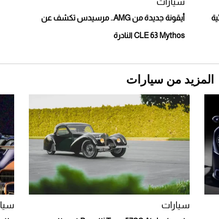
سيارات
لكهربائية
أيقونة جديدة من AMG.. مرسيدس تكشف عن
CLE 63 Mythos النادرة
المزيد من سيارات
Aston Martin Valiant: على هوى الأبطال
سيارات
سيار