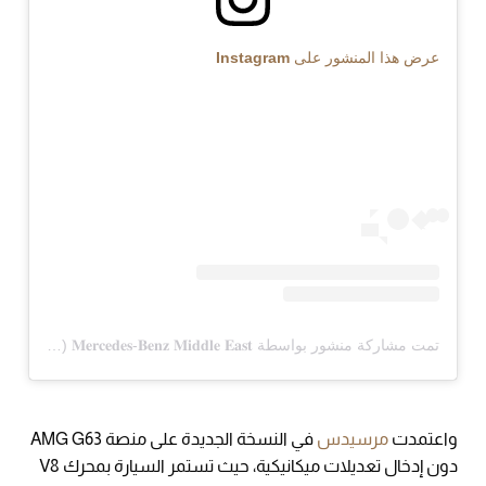
عرض هذا المنشور على Instagram
تمت مشاركة منشور بواسطة ‏‎𝐌𝐞𝐫𝐜𝐞𝐝𝐞𝐬-𝐁𝐞𝐧𝐳 𝐌𝐢𝐝𝐝𝐥𝐞 𝐄𝐚𝐬𝐭‎‏ (@‏‎mercedesbenzme‎‏)
واعتمدت
مرسيدس
في النسخة الجديدة على منصة AMG G63
دون إدخال تعديلات ميكانيكية، حيث تستمر السيارة بمحرك V8