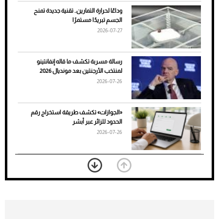
وداعًا لحرارة التمارين.. تقنية جديدة تمنح
الجسم تبريدًا مستمرًا
2026-07-27
رسالة مسربة تكشف ما قاله إنفانتينو
لمنتخب الأرجنتين بعد مونديال 2026
2026-07-26
7 نصائح لاختيار لون البنطلون المناسب للقميص
«الجوازات» تكشف طريقة استخراج رقم
الأسود
الحدود للزائر عبر أبشر
2026-07-26
بعد 7 أشهر من تعرضه لحادث مروع.. جوشوا
يفوز على برينغا بـ"الضربة القاضية" (فيديو)
2026-07-26
موعد صرف حساب المواطن لشهر