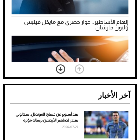
إلهام الأساطير.. حوار حصري مع مايكل فيلبس
وليون مارشان
آخر الأخبار
بعد أسبوع من خسارة المونديال.. سكالوني
ضعف تبريد مكيف السيارة عند الوقوف.. أشهر
يعتذر لجماهير الأرجنتين برسالة مؤثرة
الأسباب والحلول
2026-07-27