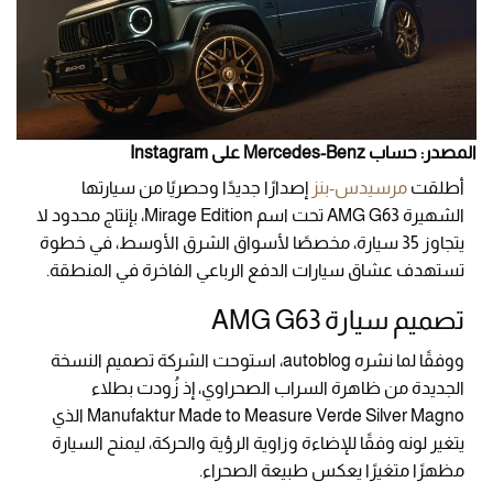
المصدر: حساب Mercedes-Benz على Instagram
أطلقت
مرسيدس-بنز
إصدارًا جديدًا وحصريًا من سيارتها
الشهيرة AMG G63 تحت اسم Mirage Edition، بإنتاج محدود لا
يتجاوز 35 سيارة، مخصصًا لأسواق الشرق الأوسط، في خطوة
تستهدف عشاق سيارات الدفع الرباعي الفاخرة في المنطقة.
تصميم سيارة AMG G63
ووفقًا لما نشره autoblog، استوحت الشركة تصميم النسخة
الجديدة من ظاهرة السراب الصحراوي، إذ زُودت بطلاء
Manufaktur Made to Measure Verde Silver Magno الذي
يتغير لونه وفقًا للإضاءة وزاوية الرؤية والحركة، ليمنح السيارة
مظهرًا متغيرًا يعكس طبيعة الصحراء.