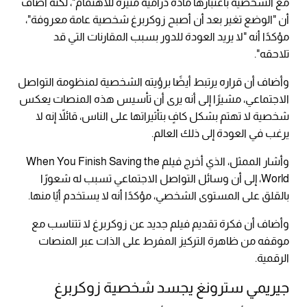
مع الشخصية باعتبارها مادة درامية مثيرة للاهتمام"، لكنه أضاف
أن "الوضع تغير بعد أن أصبح زوكربرغ شخصية عامة معروفة"،
مؤكدًا أنه "لا يريد العودة للدور بسبب المقارنات التي قد
تلاحقه".
وأضاف أن قراره يرتبط أيضًا برؤيته الشخصية لمنظومة التواصل
الاجتماعي، مشيرًا إلى أنه يرى أن تأسيس هذه المنصات يعكس
شخصية لا تهتم بشكل كافٍ بتأثيراتها على الناس، قائلاً إنه لا
يرغب في العودة إلى ذلك العالم.
وأشار الممثل، الذي أخرج فيلم When You Finish Saving the
World، إلى أن وسائل التواصل الاجتماعي تسبب له شعورًا
بالقلق على المستوى الشخصي، مؤكدًا أنه لا يستخدم أيًا منها.
وأضاف أن فكرة تقديم فيلم جديد عن زوكربرغ لا تتناسب مع
موقفه من ظاهرة التركيز المفرط على الذات عبر المنصات
الرقمية.
جيريمي سترونغ يجسد شخصية زوكربرغ