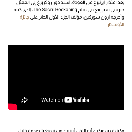
بعد اعتذار أيزنبرغ عن العودة، أسند دور زوكربرغ إلى الممثل
جيريمي سترونغ في فيلم The Social Reckoning، الذي كتبه
وأخرجه آرون سوركين، مؤلف الجزء الأول الحائز على
جائزة
الأوسكار
.
وكشف سوركين أنه التقى أيزنبرغ وسترونغ بالصدفة خلال