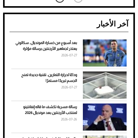
آخر الأخبار
بعد أسبوع من خسارة المونديال.. سكالوني
ضعف تبريد مكيف السيارة عند الوقوف.. أشهر
يعتذر لجماهير الأرجنتين برسالة مؤثرة
الأسباب والحلول
2026-07-27
وداعًا لحرارة التمارين.. تقنية جديدة تمنح
الجسم تبريدًا مستمرًا
2026-07-27
رسالة مسربة تكشف ما قاله إنفانتينو
لمنتخب الأرجنتين بعد مونديال 2026
2026-07-26
7 نصائح لاختيار لون البنطلون المناسب للقميص