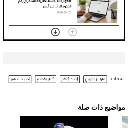
«الجوازات» تكشف طريقة استخراج رقم
الأسود
الحدود للزائر عبر أبشر
2026-07-26
بعد 7 أشهر من تعرضه لحادث مروع.. جوشوا
يفوز على برينغا بـ"الضربة القاضية" (فيديو)
2026-07-26
موعد صرف حساب المواطن لشهر
أغسطس 2026
2026-07-25
سمات :
مارك زوكربرغ
أحدث أفلام
أخبار الأفلام
أخبار مشاهير
نرى المستقبل من خلال تصميماتنا.. كيف حجزت
1886 مكانها في عالم الأزياء؟
أقصر يوم في 2026 يقترب.. ماذا يحدث في
دوران الأرض؟
2026-07-25
مواضيع ذات صلة
قبل ليلة النزال.. اكتمال وزن أبطال "The
Comeback" في جدة (فيديو)