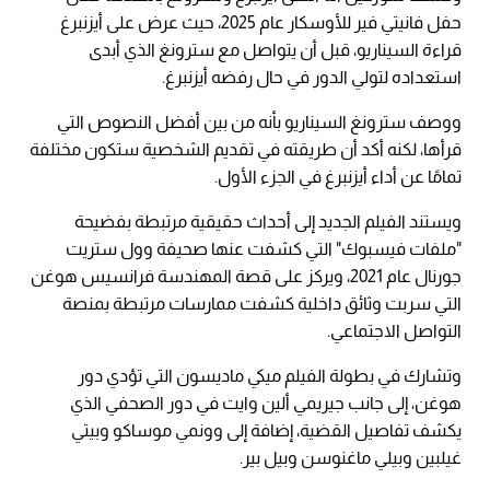
حفل فانيتي فير للأوسكار عام 2025، حيث عرض على أيزنبرغ
قراءة السيناريو، قبل أن يتواصل مع سترونغ الذي أبدى
استعداده لتولي الدور في حال رفضه أيزنبرغ.
ووصف سترونغ السيناريو بأنه من بين أفضل النصوص التي
قرأها، لكنه أكد أن طريقته في تقديم الشخصية ستكون مختلفة
تمامًا عن أداء أيزنبرغ في الجزء الأول.
ويستند الفيلم الجديد إلى أحداث حقيقية مرتبطة بفضيحة
"ملفات فيسبوك" التي كشفت عنها صحيفة وول ستريت
جورنال عام 2021، ويركز على قصة المهندسة فرانسيس هوغن
التي سربت وثائق داخلية كشفت ممارسات مرتبطة بمنصة
التواصل الاجتماعي.
وتشارك في بطولة الفيلم ميكي ماديسون التي تؤدي دور
هوغن، إلى جانب جيريمي ألين وايت في دور الصحفي الذي
يكشف تفاصيل القضية، إضافة إلى وونمي موساكو وبيتي
غيلبين وبيلي ماغنوسن وبيل بير.