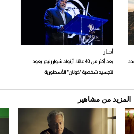
2026-07-25
"بوجاتي ميسترال" الاستثنائية للبيع في مزاد
مونتيري
2026-07-23
أغلى 10 عطور في العالم للرجال تمنحك فخامة
استثنائية
أخبار
دد
بعد أكثر من 40 عامًا.. أرنولد شوارزنيجر يعود
لتجسيد شخصية "كونان" الأسطورية
المزيد من مشاهير