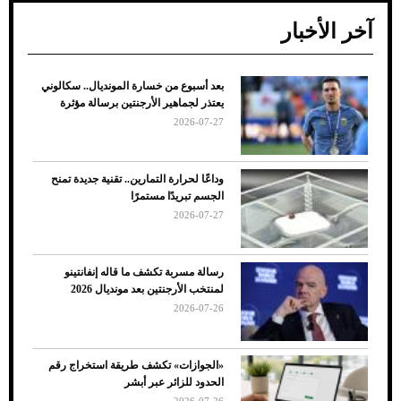
آخر الأخبار
بعد أسبوع من خسارة المونديال.. سكالوني
ضعف تبريد مكيف السيارة عند الوقوف.. أشهر
يعتذر لجماهير الأرجنتين برسالة مؤثرة
الأسباب والحلول
2026-07-27
وداعًا لحرارة التمارين.. تقنية جديدة تمنح
الجسم تبريدًا مستمرًا
2026-07-27
رسالة مسربة تكشف ما قاله إنفانتينو
لمنتخب الأرجنتين بعد مونديال 2026
2026-07-26
7 نصائح لاختيار لون البنطلون المناسب للقميص
«الجوازات» تكشف طريقة استخراج رقم
الأسود
الحدود للزائر عبر أبشر
2026-07-26