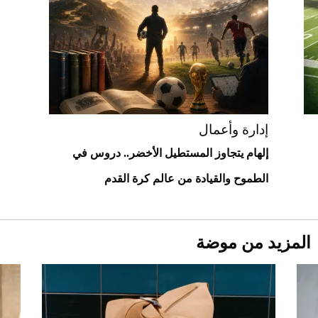
"بوجاتي ميسترال" الاستثنائية للبيع في
مزاد مونتيري
2026-07-23
أغلى 10 عطور في العالم للرجال تمنحك فخامة
استثنائية
إدارة وأعمال
إلهام يتجاوز المستطيل الأخضر.. دروس في
الطموح والقيادة من عالم كرة القدم
المزيد من موضة
Aston Martin Valiant: على هوى الأبطال