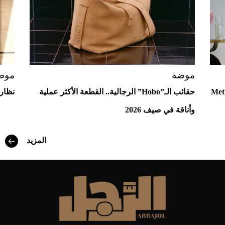
موضة
موض
ع إلى "آفاق" Met Gala
حقائب الـ”Hobo” الرجالية.. القطعة الأكثر عملية
نظارا
وأناقة في صيف 2026
أفضل تدريج للشعر الطويل لإطلالة جريئة وعصرية
المزيد