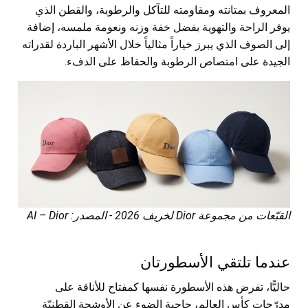
المعروف بمتانته ومقاومته للتآكل والرطوبة، والقطن الذي
يوفر الراحة والتهوية بفضل خفة وزنه ونعومة ملمسه، إضافة
إلى الصوف الذي يبرز خياراً مثالياً خلال الأشهر الباردة لقدراته
الجيدة على امتصاص الرطوبة والحفاظ على الدفء.
القبّعات من مجموعة Dior لخريف 2026 - المصدر: AI – Dior
عندما تلتقي الأسطورتان
حاليًّا، تفرض هذه الأسطورة نفسها كمفتاح للأناقة على
مدرّجات كأس العالم، حاجبة الضوء عن الأوشحة القطنيّة