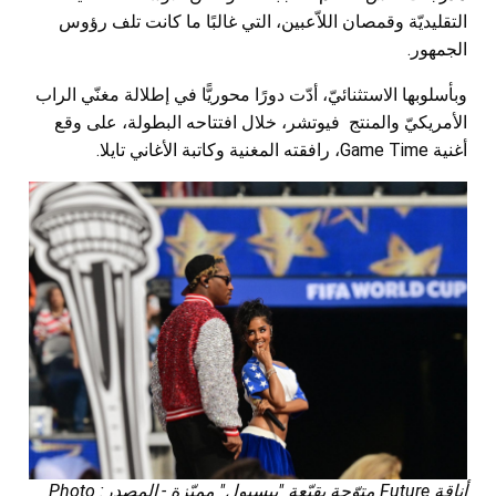
التقليديّة وقمصان اللاّعبين، التي غالبًا ما كانت تلف رؤوس
الجمهور.
وبأسلوبها الاستثنائيّ، أدّت دورًا محوريًّا في إطلالة مغنّي الراب
الأمريكيّ والمنتج فيوتشر، خلال افتتاحه البطولة، على وقع
أغنية Game Time، رافقته المغنية وكاتبة الأغاني تايلا.
أناقة Future متوّجة بقبّعة "بيسبول" مميّزة - المصدر: Photo