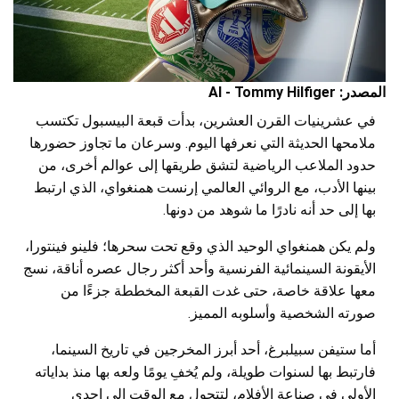
المصدر: AI - Tommy Hilfiger
في عشرينيات القرن العشرين، بدأت قبعة البيسبول تكتسب
ملامحها الحديثة التي نعرفها اليوم. وسرعان ما تجاوز حضورها
حدود الملاعب الرياضية لتشق طريقها إلى عوالم أخرى، من
بينها الأدب، مع الروائي العالمي إرنست همنغواي، الذي ارتبط
بها إلى حد أنه نادرًا ما شوهد من دونها.
ولم يكن همنغواي الوحيد الذي وقع تحت سحرها؛ فلينو فينتورا،
الأيقونة السينمائية الفرنسية وأحد أكثر رجال عصره أناقة، نسج
معها علاقة خاصة، حتى غدت القبعة المخططة جزءًا من
صورته الشخصية وأسلوبه المميز.
أما ستيفن سبيلبرغ، أحد أبرز المخرجين في تاريخ السينما،
فارتبط بها لسنوات طويلة، ولم يُخفِ يومًا ولعه بها منذ بداياته
الأولى في صناعة الأفلام، لتتحول مع الوقت إلى إحدى