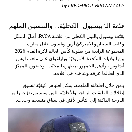
by FREDERIC J. BROWN / AFP
قبّعة الـ"بيسبول" الكحليّة... والتنسيق الملهم
بقبّعة بيسبول باللون الكحلي من علامة RVCA، أطلّ الممثّل
وكاتب السيناريو الأميركيّ أوين ويلسون خلال مباراة
المجموعة الرابعة من بطولة كأس العالم لكرة القدم 2026
بين الولايات المتّحدة الأمريكيّة وباراغواي على ملعب لوس
أنجلوس، وأذهل الجمهور بمظهره المحبّب، وحضوره المميّز
الذي لطالما عرفه وشاهده في أفلامه.
ومن خلال إطلالته الملهمة، يمكن اقتباس كيفيّة تنسيق
إطلالات الطبقات الرائجة والأحاديّة اللون وتنسيق تدرّجاتها من
الدرجة الداكنة إلى التأثير الأفتح في سياق منسجم وجاذب.