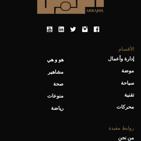
أحذية Mary Jane: ترف وأناقة للرجال
الأقسام
إدارة وأعمال
هو و هي
موضة
مشاهير
سياحة
صحة
تقنية
منوعات
محركات
رياضة
روابط مفيدة
من نحن