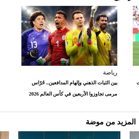
2026-07-25
"بوجاتي ميسترال" الاستثنائية للبيع في
مزاد مونتيري
2026-07-23
أغلى 10 عطور في العالم للرجال تمنحك فخامة
استثنائية
رياضة
اغت
بين الثبات الذهني وإلهام المدافعين.. حُرّاس
مرمى تجاوزوا الأربعين في كأس العالم 2026
المزيد من موضة