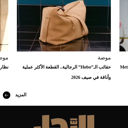
Aston Martin Valiant: على هوى الأبطال
موضة
موض
ع إلى "آفاق" Met Gala
حقائب الـ”Hobo” الرجالية.. القطعة الأكثر عملية
نظارا
وأناقة في صيف 2026
أفضل تدريج للشعر الطويل لإطلالة جريئة وعصرية
المزيد