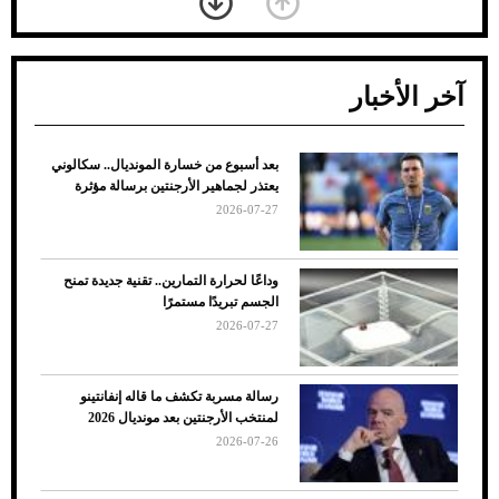
آخر الأخبار
بعد أسبوع من خسارة المونديال.. سكالوني
ضعف تبريد مكيف السيارة عند الوقوف.. أشهر
يعتذر لجماهير الأرجنتين برسالة مؤثرة
الأسباب والحلول
2026-07-27
وداعًا لحرارة التمارين.. تقنية جديدة تمنح
الجسم تبريدًا مستمرًا
2026-07-27
رسالة مسربة تكشف ما قاله إنفانتينو
لمنتخب الأرجنتين بعد مونديال 2026
2026-07-26