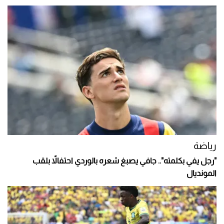
رياضة
"رجل يفي بكلمته".. جافي يصبغ شعره بالوردي احتفالاً بلقب
المونديال