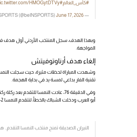
#كأس_العالم
#beINWC26
ic.twitter.com/HMOGytDTVy
June 17, 2026
— beIN SPORTS (@beINSPORTS)
وبهذا الهدف، سجل المنتخب الأردني أول هدف في 
المواجهة.
إلغاء هدف أرناوتوفيتش
وشهدت المباراة لحظات مثيرة، حيث سجلت النمسا هد
تقنية الفار بداعي لمسة يد في بداية الهجمة.
وفي الدقيقة 76، عادت النمسا للتقدم بع
أبو العرب ودخلت الشباك بالخطأ، لتتقدم النمسا 2-1.
النيران الصديقة تمنح منتخب النمسا التقدم.. ه