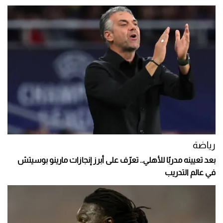
رياضة
بعد تعيينه مدربًا للأهلي.. تعرّف على أبرز إنجازات مارينو بوسيتش
في عالم التدريب