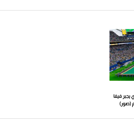
يجبر فيفا
م (صور)