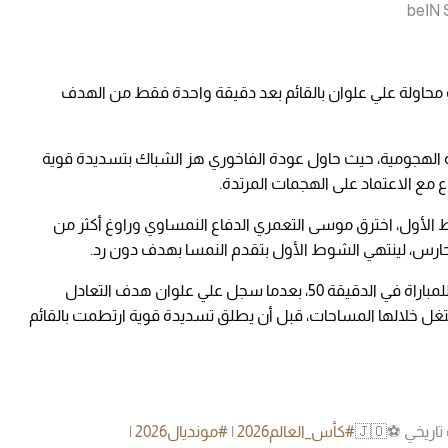
مت محاولة علي علوان بالقائم بعد دقيقة واحدة فقط من الهدف
الهجومية، حيث حاول عودة الفاخوري هز الشباك بتسديدة قوية
ع مع الاعتماد على الهجمات المرتدة.
الأول، اخترق موسى التعمري الدفاع النمساوي وراوغ أكثر من
ارس، لينتهي الشوط الأول بتقدم النمسا بهدف دون رد.
ومع بداية الشوط الثاني، تمكّن الأردن من العودة للمباراة في الدقيقة 50، بعدما سجل علي علوان هدف التعادل
تغل خلالها المساحات، قبل أن يطلق تسديدة قوية ارتطمت بالقائم
خي ⚽️🇯🇴
#كأس_العالم2026
|
#مونديال2026
|