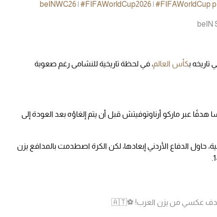
|
#FIFAWorldCup2026
|
#FIFAWorldCup
p
تاريخه ب
كأس العالم
، في لحظة تاريخية للنشامى رغم صعوبة
فًا عبر ماركو أرناوتوفيتش قبل أن يتم إلغاؤه بعد العودة إلى
د ركلة ركنية، حاول الدفاع الأردني إبعادها، لكن الكرة اصطدمت بالمدافع يزن
دف عكسي من يزن العرب! ⚽️🇦🇹