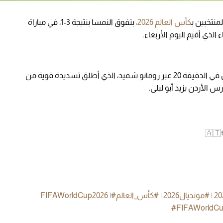
منتخبين ب
كأس العالم 2026،
بتفوق النمسا بنتيجة 3-1، في مباراة
لذي أقيم اليوم الأربعاء.
وبدأت النمسا المباراة بقوة، حيث افتتحت التسجيل في الدقيقة 20 عبر رومانو شميد، الذي أطلق تسديدة قوية من
 الأردن يزيد أبو ليلى.
|
#مونديال2026
|
#كأس_العالم
#FIFAWorldCup2026
|
#FIFAWorldC