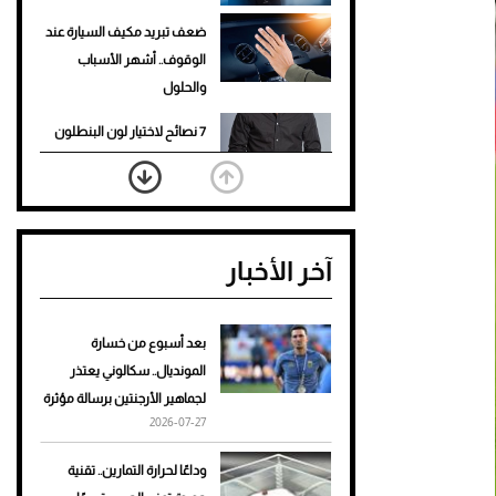
ضعف تبريد مكيف السيارة عند
الوقوف.. أشهر الأسباب
والحلول
7 نصائح لاختيار لون البنطلون
المناسب للقميص الأسود
نرى المستقبل من خلال
تصميماتنا.. كيف حجزت 1886
آخر الأخبار
مكانها في عالم الأزياء؟
أغلى 10 عطور في العالم للرجال
تمنحك فخامة استثنائية
بعد أسبوع من خسارة
المونديال.. سكالوني يعتذر
Aston Martin Valiant: على
لجماهير الأرجنتين برسالة مؤثرة
هوى الأبطال
2026-07-27
أفضل تدريج للشعر الطويل
وداعًا لحرارة التمارين.. تقنية
لإطلالة جريئة وعصرية