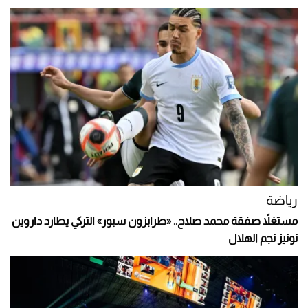
رياضة
مستغلاً صفقة محمد صلاح.. «طرابزون سبور» التركي يطارد داروين
نونيز نجم الهلال