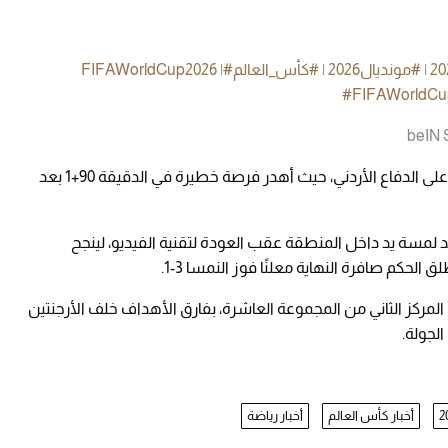
|
#مونديال2026
|
#كأس_العالم
#FIFAWorldCup2026
|
#FIFAWorldCu
وفي الدقائق الأخيرة، واصل أرناوتوفيتش الضغط على الدفاع الأردني، حيث أهدر فرصة خطيرة في الدقيقة 90+1 بعد
لحكم احتسب ركلة جزاء في الدقيقة 90+11 بعد لمسة يد داخل المنطقة عقب العودة لتقنية الفيديو، لينجح
حكم صافرة النهاية معلنًا فوز النمسا 3-1.
فعت النمسا رصيدها إلى 3 نقاط في المركز الثاني من المجموعة العاشرة، بفارق الأهداف خلف الأرجنتين
أخبار كأس العالم
أخبار رياضة