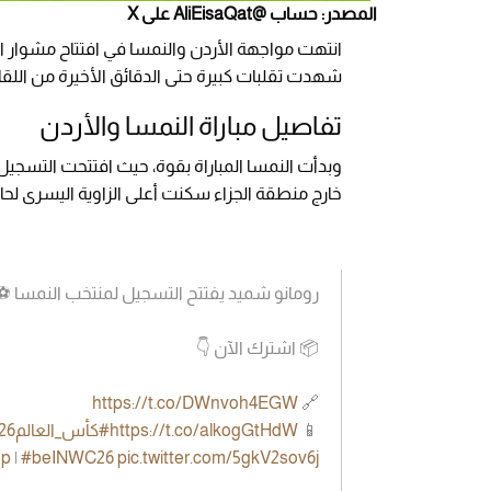
المصدر: حساب @AliEisaQat على X
انتهت مواجهة الأردن والنمسا في افتتاح مشوار ال
شهدت تقلبات كبيرة حتى الدقائق الأخيرة من اللقاء ا
تفاصيل مباراة النمسا والأردن
خارج منطقة الجزاء سكنت أعلى الزاوية اليسرى لحارس
رومانو شميد يفتتح التسجيل لمنتخب النمسا ⚽️🇦🇹
📦 اشترك الآن 👇
https://t.co/DWnvoh4EGW
🔗
📱
https://t.co/alkogGtHdW
#كأس_العالم2026
up
|
#beINWC26
pic.twitter.com/5gkV2sov6j