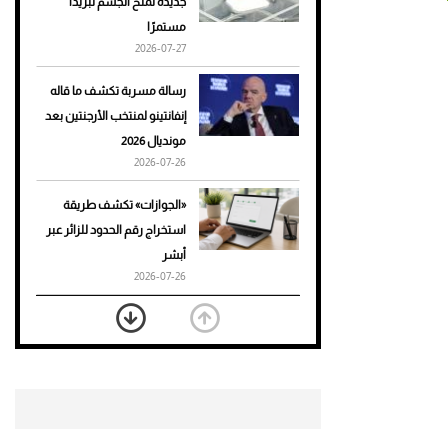
جديدة تمنح الجسم تبريدًا
مستمرًا
أحذية Mary Jane: ترف وأناقة
2026-07-27
للرجال
رسالة مسربة تكشف ما قاله
إنفانتينو لمنتخب الأرجنتين بعد
مونديال 2026
2026-07-26
«الجوازات» تكشف طريقة
استخراج رقم الحدود للزائر عبر
أبشر
2026-07-26
بعد 7 أشهر من تعرضه لحادث
مروع.. جوشوا يفوز على برينغا
بـ"الضربة القاضية" (فيديو)
2026-07-26
موعد صرف حساب المواطن