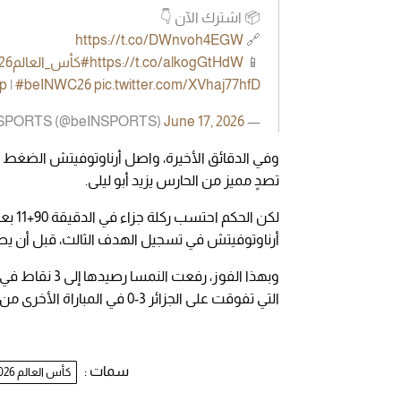
📦 اشترك الآن 👇
https://t.co/DWnvoh4EGW
🔗
📱
https://t.co/alkogGtHdW
#كأس_العالم2026
p
|
#beINWC26
pic.twitter.com/XVhaj77hfD
June 17, 2026
— beIN SPORTS (@beINSPORTS)
تصدٍ مميز من الحارس يزيد أبو ليلى.
لكن ا
أرناوتوفيتش في تسجيل الهدف الثالث، قبل أن يطلق ال
وبهذا الفوز، ر
التي تفوقت على الجزائر 3-0 في المباراة الأخرى من الجولة.
سمات :
كأس العالم 2026