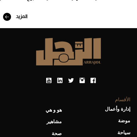
المزيد
أفضل تدريج للشعر الطويل لإطلالة جريئة وعصرية
الأقسام
إدارة وأعمال
هو و هي
موضة
أحذية Mary Jane: ترف وأناقة للرجال
مشاهير
سياحة
صحة