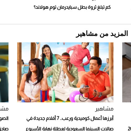
كم تبلغ ثروة بطل سبايدرمان توم هولاند؟
المزيد من مشاهير
Aston Martin Valiant: على هوى الأبطال
مشاهير
مشا
أبرزها أعمال كوميدية ورعب.. 7 أفلام جديدة في
الصو
صالات السينما السعودية لعطلة نهاية الأسبوع
صادق