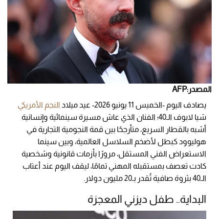
المصدر:AFP
يصادف اليوم -الخميس 11 يونيو 2026- عيد ميلاد
النجم الأمريكي
شيا لابوف الـ40؛ الفنان الذي عاش مسيرة سينمائية وإنسانية
أشبه بالقطار السريع، متأرجحًا بين قمة النجومية التجارية في
هوليوود كبطل لأضخم السلاسل العالمية، وبين سينما
الاستعراض الفني المستقل، مرورًا بأزمات قانونية وشخصية
كادت تعصف بمستقبله المهني تمامًا، ليقف اليوم عند أعتاب
الـ40 بثروة صافية تُقدر بـ20 مليون دولار.
البداية.. طفل ديزني المعجزة