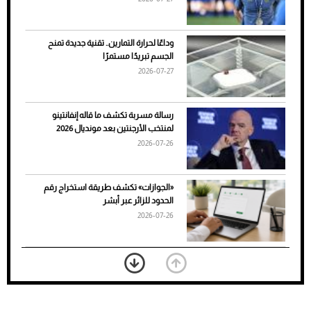
وداعًا لحرارة التمارين.. تقنية جديدة تمنح
الجسم تبريدًا مستمرًا
2026-07-27
رسالة مسربة تكشف ما قاله إنفانتينو
لمنتخب الأرجنتين بعد مونديال 2026
2026-07-26
7 نصائح لاختيار لون البنطلون المناسب للقميص
«الجوازات» تكشف طريقة استخراج رقم
الأسود
الحدود للزائر عبر أبشر
2026-07-26
بعد 7 أشهر من تعرضه لحادث مروع.. جوشوا
يفوز على برينغا بـ"الضربة القاضية" (فيديو)
2026-07-26