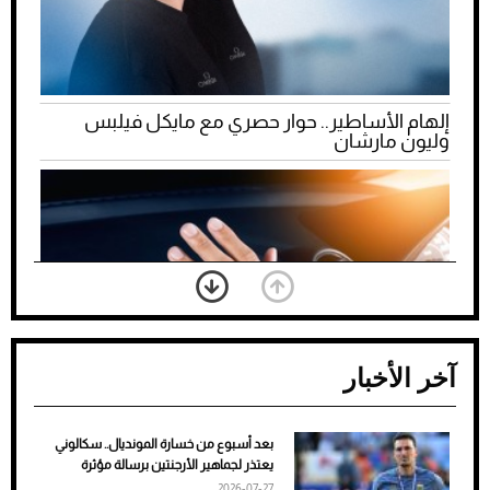
إلهام الأساطير.. حوار حصري مع مايكل فيلبس
وليون مارشان
آخر الأخبار
بعد أسبوع من خسارة المونديال.. سكالوني
ضعف تبريد مكيف السيارة عند الوقوف.. أشهر
يعتذر لجماهير الأرجنتين برسالة مؤثرة
الأسباب والحلول
2026-07-27