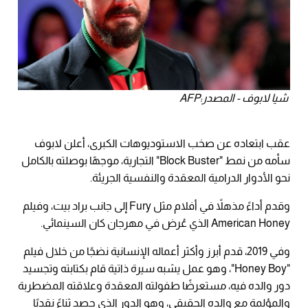
شيا لابوف - المصدر:AFP
عقب ابتعاده عن صخب الاستوديوهات الكبرى، أعلن لابوف
سأمه من نمط "Block Buster" التجارية، موجهًا بوصلته بالكامل
نحو الأدوار الدرامية المعقدة والنفسية الجريئة.
وقدم أداءً مذهلاً في أفلام مثل Fury إلى جانب براد بيت، وفيلم
American Honey الذي عُرض في مهرجان كان السينمائي.
وفي 2019، قدم أبرز وأكثر أعماله الإنسانية نضجًا من خلال فيلم
"Honey Boy"، وهو عمل يشبه سيرة ذاتية قام بكتابته وتجسيد
دور والده فيه، مستعرضًا طفولته المعقدة وعلاقته المضطربة
والمؤلمة مع والده الحقيقي، وهو الدور الذي حصد ثناءً نقديًا