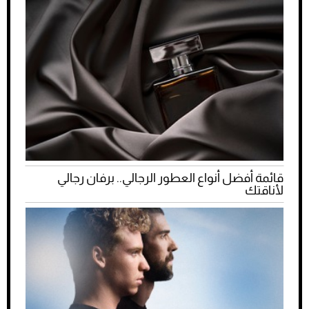
قائمة أفضل أنواع العطور الرجالي.. برفان رجالي
لأناقتك