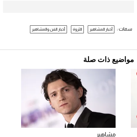
موعد صرف حساب المواطن لشهر
أغسطس 2026
2026-07-25
سمات :
أخبار المشاهير
الثروة
أخبار الفن والمشاهير
نرى المستقبل من خلال تصميماتنا.. كيف حجزت
1886 مكانها في عالم الأزياء؟
أقصر يوم في 2026 يقترب.. ماذا يحدث في
دوران الأرض؟
2026-07-25
مواضيع ذات صلة
قبل ليلة النزال.. اكتمال وزن أبطال "The
Comeback" في جدة (فيديو)
2026-07-25
"بوجاتي ميسترال" الاستثنائية للبيع في مزاد
مونتيري
2026-07-23
أغلى 10 عطور في العالم للرجال تمنحك فخامة
استثنائية
مشاهير