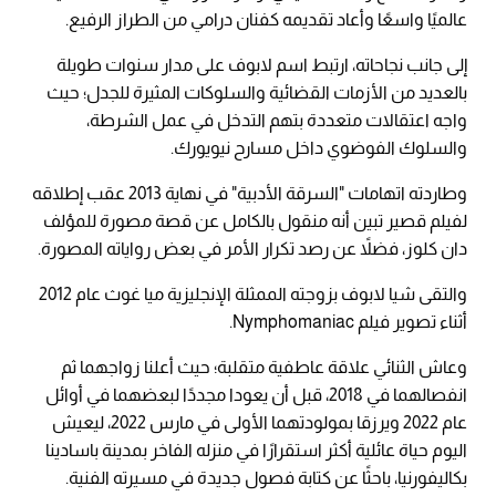
عالميًا واسعًا وأعاد تقديمه كفنان درامي من الطراز الرفيع.
إلى جانب نجاحاته، ارتبط اسم لابوف على مدار سنوات طويلة
بالعديد من الأزمات القضائية والسلوكات المثيرة للجدل؛ حيث
واجه اعتقالات متعددة بتهم التدخل في عمل الشرطة،
والسلوك الفوضوي داخل مسارح نيويورك.
وطاردته اتهامات "السرقة الأدبية" في نهاية 2013 عقب إطلاقه
لفيلم قصير تبين أنه منقول بالكامل عن قصة مصورة للمؤلف
دان كلوز، فضلاً عن رصد تكرار الأمر في بعض رواياته المصورة.
والتقى شيا لابوف بزوجته الممثلة الإنجليزية ميا غوث عام 2012
أثناء تصوير فيلم Nymphomaniac.
وعاش الثنائي علاقة عاطفية متقلبة؛ حيث أعلنا زواجهما ثم
انفصالهما في 2018، قبل أن يعودا مجددًا لبعضهما في أوائل
عام 2022 ويرزقا بمولودتهما الأولى في مارس 2022، ليعيش
اليوم حياة عائلية أكثر استقرارًا في منزله الفاخر بمدينة باسادينا
بكاليفورنيا، باحثًا عن كتابة فصول جديدة في مسيرته الفنية.