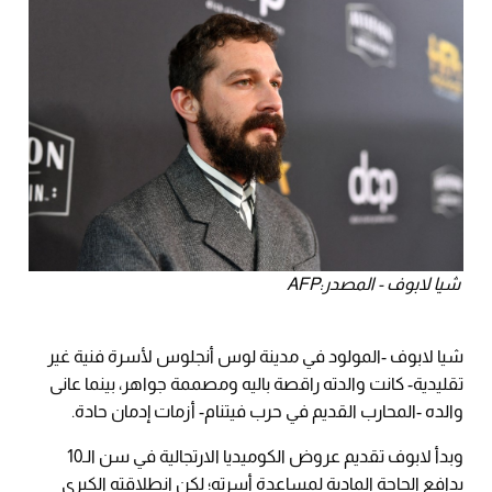
شيا لابوف - المصدر:AFP
شيا لابوف -المولود في مدينة لوس أنجلوس لأسرة فنية غير
تقليدية- كانت والدته راقصة باليه ومصممة جواهر، بينما عانى
والده -المحارب القديم في حرب فيتنام- أزمات إدمان حادة.
وبدأ لابوف تقديم عروض الكوميديا الارتجالية في سن الـ10
بدافع الحاجة المادية لمساعدة أسرته؛ لكن انطلاقته الكبرى