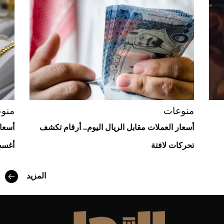
Aston Martin Valiant: على هوى الأبطال
منوعات
منو
أسعار العملات مقابل الريال اليوم.. أرقام تكشف
تحركات لافتة
أغسطس
أفضل تدريج للشعر الطويل لإطلالة جريئة وعصرية
المزيد