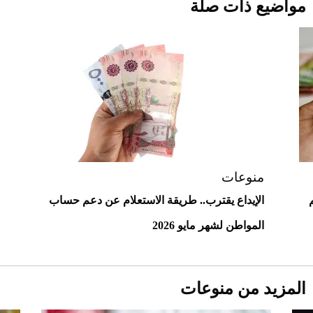
مواضيع ذات صلة
Comeback" في جدة (فيديو)
2026-07-25
"بوجاتي ميسترال" الاستثنائية للبيع في
مزاد مونتيري
2026-07-23
أغلى 10 عطور في العالم للرجال تمنحك فخامة
استثنائية
منوعات
الإيداع يقترب.. طريقة الاستعلام عن دعم حساب
المواطن لشهر مايو 2026
المزيد من منوعات