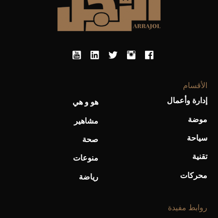
أحذية Mary Jane: ترف وأناقة للرجال
الأقسام
إدارة وأعمال
هو و هي
موضة
مشاهير
سياحة
صحة
تقنية
منوعات
محركات
رياضة
روابط مفيدة