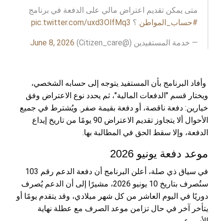
متى يمكن تقديم اعتراض مالي على الدفعة في برنامج
#حساب_المواطن
؟
pic.twitter.com/uxd3OlfMq3
— خدمة المستفيدين (@Citizen_care)
June 8, 2026
وأفاد البرنامج بأن المستفيد يتوجه إلى حسابه الشخصي،
ويختار قسم "الدفعات المالية"، ثم يحدد نوع الاعتراض وفق
خيارين: دفعة ناقصة، أو دفعة بقيمة صفر. ويُشترط في جميع
الأحوال ألا يتجاوز تقديم الاعتراض 90 يومًا من تاريخ إيداع
الدفعة، وإلا سقط الحق في المطالبة بها.
موعد دفعة يونيو 2026
في سياق ذي صلة، أعلن البرنامج أن دفعة الدعم رقم 103
ستُصرف بتاريخ 10 يونيو 2026، مشيرًا إلى أن الدعم يُصرف
دوريًا في اليوم العاشر من كل شهر ميلادي، وقد يتقدم يومًا أو
يتأخر آخر في حال تزامن موعد الصرف مع عطلة نهاية
الأسبوع.