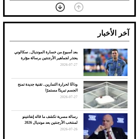
آخر الأخبار
بعد أسبوع من خسارة المونديال.. سكالوني
ضعف تبريد مكيف السيارة عند الوقوف.. أشهر
يعتذر لجماهير الأرجنتين برسالة مؤثرة
الأسباب والحلول
2026-07-27
وداعًا لحرارة التمارين.. تقنية جديدة تمنح
الجسم تبريدًا مستمرًا
2026-07-27
رسالة مسربة تكشف ما قاله إنفانتينو
لمنتخب الأرجنتين بعد مونديال 2026
2026-07-26